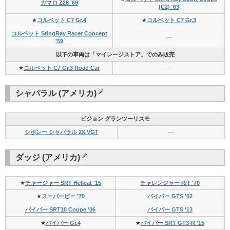
カマロ Z28 '69
(C2) '63
★
コルベット C7 Gr.4
★
コルベット C7 Gr.3
コルベット StingRay Racer Concept
---
'59
以下の車両は「マイレージストア」でのみ販売
★
コルベット C7 Gr.3 Road Car
---
シャパラル (アメリカ)
ビジョン グランツーリスモ
シボレー シャパラル 2X VGT
---
ダッジ (アメリカ)
★
チャージャー SRT Hellcat '15
チャレンジャー R/T '70
★
スーパービー '70
バイパー GTS '02
バイパー SRT10 Coupe '06
バイパー GTS '13
★
バイパー Gr.4
★
バイパー SRT GT3-R '15