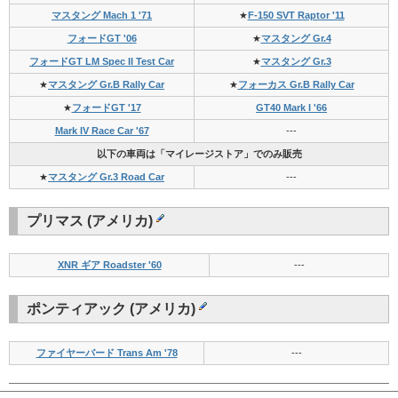
マスタング Mach 1 '71
★
F-150 SVT Raptor '11
フォードGT '06
★
マスタング Gr.4
フォードGT LM Spec II Test Car
★
マスタング Gr.3
★
マスタング Gr.B Rally Car
★
フォーカス Gr.B Rally Car
★
フォードGT '17
GT40 Mark I '66
Mark IV Race Car '67
---
以下の車両は「マイレージストア」でのみ販売
★
マスタング Gr.3 Road Car
---
プリマス (アメリカ)
XNR ギア Roadster '60
---
ポンティアック (アメリカ)
ファイヤーバード Trans Am '78
---