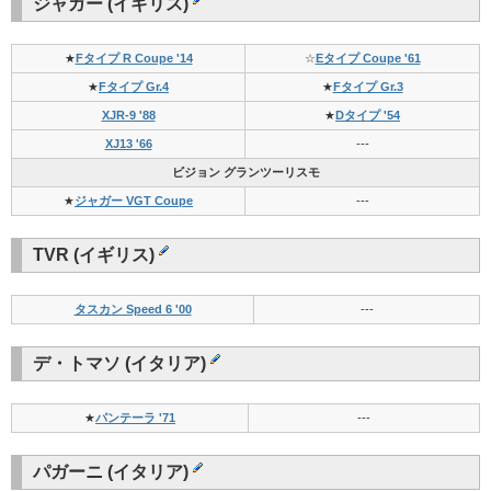
ジャガー (イギリス)
★
Fタイプ R Coupe '14
☆
Eタイプ Coupe '61
★
Fタイプ Gr.4
★
Fタイプ Gr.3
XJR-9 '88
★
Dタイプ '54
XJ13 '66
---
ビジョン グランツーリスモ
★
ジャガー VGT Coupe
---
TVR (イギリス)
タスカン Speed 6 '00
---
デ・トマソ (イタリア)
★
パンテーラ '71
---
パガーニ (イタリア)