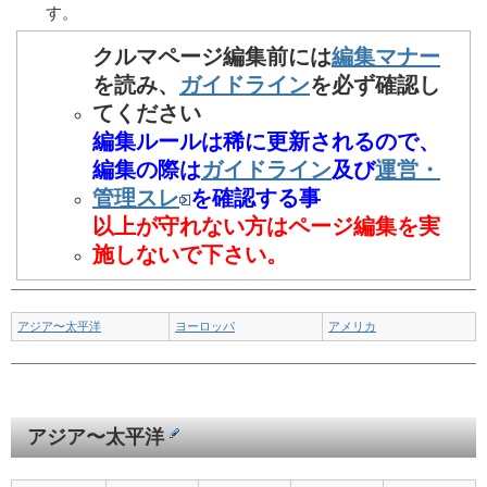
す。
クルマページ編集前には
編集マナー
を読み、
ガイドライン
を必ず確認し
てください
編集ルールは稀に更新されるので、
編集の際は
ガイドライン
及び
運営・
管理スレ
を確認する事
以上が守れない方はページ編集を実
施しないで下さい。
アジア〜太平洋
ヨーロッパ
アメリカ
アジア〜太平洋