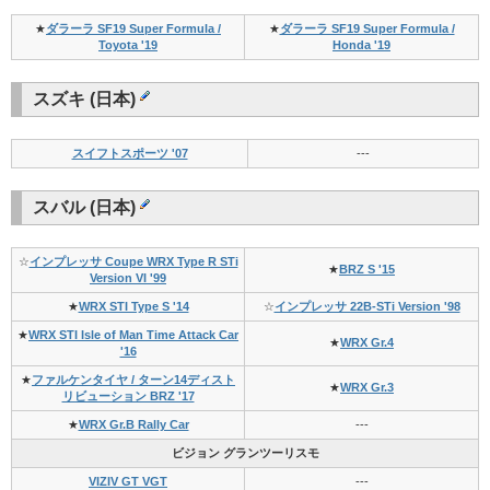
★
ダラーラ SF19 Super Formula /
★
ダラーラ SF19 Super Formula /
Toyota '19
Honda '19
スズキ (日本)
スイフトスポーツ '07
---
スバル (日本)
☆
インプレッサ Coupe WRX Type R STi
★
BRZ S '15
Version VI '99
★
WRX STI Type S '14
☆
インプレッサ 22B-STi Version '98
★
WRX STI Isle of Man Time Attack Car
★
WRX Gr.4
'16
★
ファルケンタイヤ / ターン14ディスト
★
WRX Gr.3
リビューション BRZ '17
★
WRX Gr.B Rally Car
---
ビジョン グランツーリスモ
VIZIV GT VGT
---