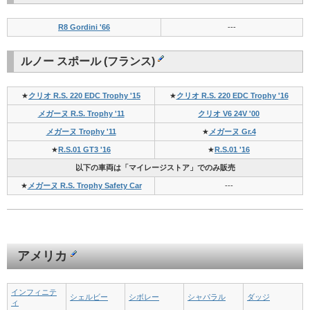
R8 Gordini '66
---
ルノー スポール (フランス)
★
クリオ R.S. 220 EDC Trophy '15
★
クリオ R.S. 220 EDC Trophy '16
メガーヌ R.S. Trophy '11
クリオ V6 24V '00
メガーヌ Trophy '11
★
メガーヌ Gr.4
★
R.S.01 GT3 '16
★
R.S.01 '16
以下の車両は「マイレージストア」でのみ販売
★
メガーヌ R.S. Trophy Safety Car
---
アメリカ
インフィニテ
シェルビー
シボレー
シャパラル
ダッジ
ィ