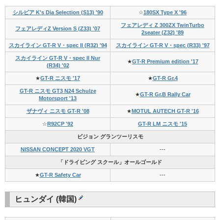
シルビア K's Dia Selection (S13) '90
☆
180SX Type X '96
フェアレディ Z 300ZX TwinTurbo
フェアレディZ Version S (Z33) '07
2seater (Z32) '89
スカイライン GT-R V・spec II (R32) '94
スカイライン GT-R V・spec (R33) '97
スカイライン GT-R V・spec II Nur
★
GT-R Premium edition '17
(R34) '02
★
GT-R ニスモ '17
★
GT-R Gr.4
GT-R ニスモ GT3 N24 Schulze
★
GT-R Gr.B Rally Car
Motorsport '13
ザナヴィ ニスモ GT-R '08
★
MOTUL AUTECH GT-R '16
☆
R92CP '92
GT-R LM ニスモ '15
ビジョン グランツーリスモ
NISSAN CONCEPT 2020 VGT
---
「ドライビング スクール」オールゴールド
★
GT-R Safety Car
---
ヒュンダイ (韓国)