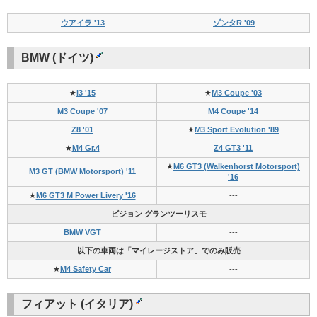
ウアイラ '13
ゾンタR '09
BMW (ドイツ)
★
i3 '15
★
M3 Coupe '03
M3 Coupe '07
M4 Coupe '14
Z8 '01
★
M3 Sport Evolution '89
★
M4 Gr.4
Z4 GT3 '11
★
M6 GT3 (Walkenhorst Motorsport)
M3 GT (BMW Motorsport) '11
'16
★
M6 GT3 M Power Livery '16
---
ビジョン グランツーリスモ
BMW VGT
---
以下の車両は「マイレージストア」でのみ販売
★
M4 Safety Car
---
フィアット (イタリア)