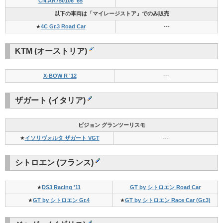
CN.AR750106 '65
以下の車両は「マイレージストア」でのみ販売
★
4C Gr.3 Road Car
---
KTM (オーストリア)
X-BOW R '12
---
ザガート (イタリア)
ビジョン グランツーリスモ
★
イソリヴォルタ ザガート VGT
---
シトロエン (フランス)
★
DS3 Racing '11
GT by シトロエン Road Car
★
GT by シトロエン Gr.4
★
GT by シトロエン Race Car (Gr.3)