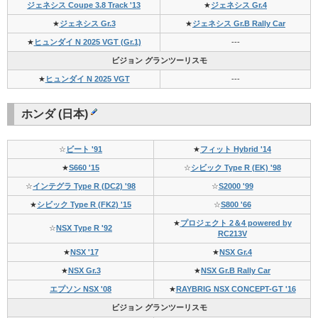
ジェネシス Coupe 3.8 Track '13
★
ジェネシス Gr.4
★
ジェネシス Gr.3
★
ジェネシス Gr.B Rally Car
★
ヒュンダイ N 2025 VGT (Gr.1)
---
ビジョン グランツーリスモ
★
ヒュンダイ N 2025 VGT
---
ホンダ (日本)
☆
ビート '91
★
フィット Hybrid '14
★
S660 '15
☆
シビック Type R (EK) '98
☆
インテグラ Type R (DC2) '98
☆
S2000 '99
★
シビック Type R (FK2) '15
☆
S800 '66
★
プロジェクト 2＆4 powered by
☆
NSX Type R '92
RC213V
★
NSX '17
★
NSX Gr.4
★
NSX Gr.3
★
NSX Gr.B Rally Car
エプソン NSX '08
★
RAYBRIG NSX CONCEPT-GT '16
ビジョン グランツーリスモ