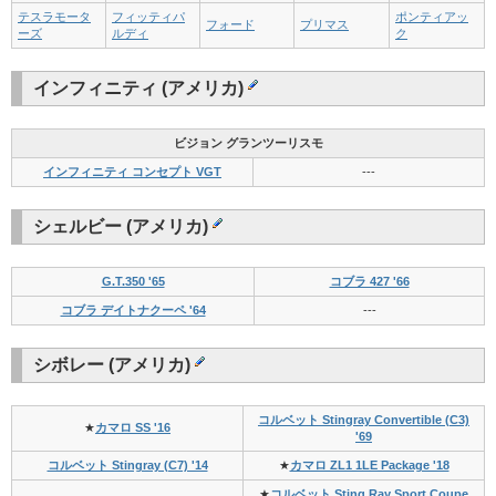
テスラモータ
フィッティパ
ポンティアッ
フォード
プリマス
ーズ
ルディ
ク
インフィニティ (アメリカ)
ビジョン グランツーリスモ
インフィニティ コンセプト VGT
---
シェルビー (アメリカ)
G.T.350 '65
コブラ 427 '66
コブラ デイトナクーペ '64
---
シボレー (アメリカ)
コルベット Stingray Convertible (C3)
★
カマロ SS '16
'69
コルベット Stingray (C7) '14
★
カマロ ZL1 1LE Package '18
★
コルベット Sting Ray Sport Coupe