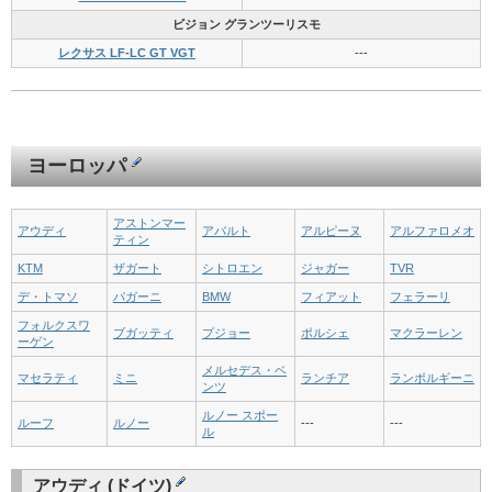
ビジョン グランツーリスモ
レクサス LF-LC GT VGT
---
ヨーロッパ
アストンマー
アウディ
アバルト
アルピーヌ
アルファロメオ
ティン
KTM
ザガート
シトロエン
ジャガー
TVR
デ・トマソ
パガーニ
BMW
フィアット
フェラーリ
フォルクスワ
ブガッティ
プジョー
ポルシェ
マクラーレン
ーゲン
メルセデス・ベ
マセラティ
ミニ
ランチア
ランボルギーニ
ンツ
ルノー スポー
ルーフ
ルノー
---
---
ル
アウディ (ドイツ)