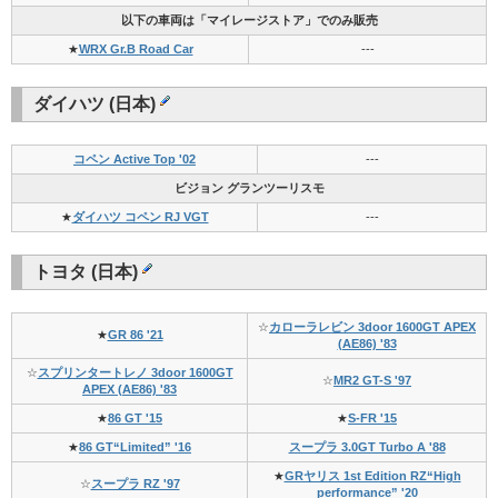
以下の車両は「マイレージストア」でのみ販売
★
WRX Gr.B Road Car
---
ダイハツ (日本)
コペン Active Top '02
---
ビジョン グランツーリスモ
★
ダイハツ コペン RJ VGT
---
トヨタ (日本)
☆
カローラレビン 3door 1600GT APEX
★
GR 86 '21
(AE86) '83
☆
スプリンタートレノ 3door 1600GT
☆
MR2 GT-S '97
APEX (AE86) '83
★
86 GT '15
★
S-FR '15
★
86 GT“Limited” '16
スープラ 3.0GT Turbo A '88
★
GRヤリス 1st Edition RZ“High
☆
スープラ RZ '97
performance” '20