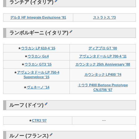
ランチア (イタリア)
デルタ HF Integrale Evoluzione '91
ストラトス '73
ランボルギーニ (イタリア)
★
ウラカン LP 610-4 '15
ディアブロ GT '00
★
ウラカン Gr.4
アヴェンタドール LP 700-4 '11
★
ウラカン GT3 '15
カウンタック 25th Anniversary '88
★
アヴェンタドール LP 750-4
カウンタック LP400 '74
Superveloce '15
ミウラ P400 Bertone Prototype
★
ヴェネーノ '14
CN.0706 '67
ルーフ (ドイツ)
★
CTR3 '07
---
ルノー (フランス)