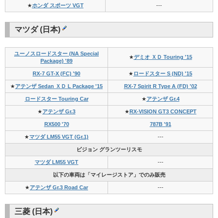
★
ホンダ スポーツ VGT
---
マツダ (日本)
ユーノスロードスター (NA Special
★
デミオ ＸＤ Touring '15
Package) '89
RX-7 GT-X (FC) '90
★
ロードスター S (ND) '15
★
アテンザ Sedan ＸＤ L Package '15
RX-7 Spirit R Type A (FD) '02
ロードスター Touring Car
★
アテンザ Gr.4
★
アテンザ Gr.3
★
RX-VISION GT3 CONCEPT
RX500 '70
787B '91
★
マツダ LM55 VGT (Gr.1)
---
ビジョン グランツーリスモ
マツダ LM55 VGT
---
以下の車両は「マイレージストア」でのみ販売
★
アテンザ Gr.3 Road Car
---
三菱 (日本)