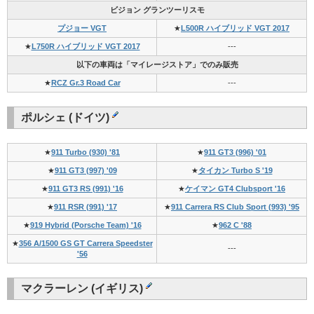
ビジョン グランツーリスモ
プジョー VGT
★
L500R ハイブリッド VGT 2017
★
L750R ハイブリッド VGT 2017
---
以下の車両は「マイレージストア」でのみ販売
★
RCZ Gr.3 Road Car
---
ポルシェ (ドイツ)
★
911 Turbo (930) '81
★
911 GT3 (996) '01
★
911 GT3 (997) '09
★
タイカン Turbo S '19
★
911 GT3 RS (991) '16
★
ケイマン GT4 Clubsport '16
★
911 RSR (991) '17
★
911 Carrera RS Club Sport (993) '95
★
919 Hybrid (Porsche Team) '16
★
962 C '88
★
356 A/1500 GS GT Carrera Speedster
---
'56
マクラーレン (イギリス)