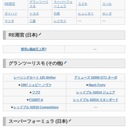
グランツーリ
スーパーフォ
RE雨宮
スズキ
スバル
スモ
ーミュラ
ダイハツ
トヨタ
日産
ヒュンダイ
ホンダ
マツダ
三菱
レクサス
---
---
RE雨宮 (日本)
雨宮μ過給圧上昇7
---
グランツーリスモ (その他)
レーシングカート 125 Shifter
アミューズ S2000 GT1 ターボ
★
1967 シェビー ノヴァ
★
Mach Forty
★
フグZ
レッドブル X2014 ジュニア
★
F1500T-A
レッドブル X2014 スタンダード
★
レッドブル X2019 Competition
---
スーパーフォーミュラ (日本)