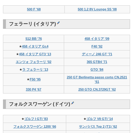
500 F '68
500 1.2 8V Lounge SS '08
フェラーリ (イタリア)
512 BB '76
458 イタリア '09
★
458 イタリア Gr.4
F40 '92
★
458 イタリア GT3 '13
ディーノ 246 GT '71
エンツォ フェラーリ '02
365 GTB4 '71
★
ラ フェラーリ '13
GTO '84
250 GT Berlinetta passo corto CN.2521
★
F50 '95
'61
330 P4 '67
250 GTO CN.3729GT '62
フォルクスワーゲン (ドイツ)
★
ゴルフ I GTI '83
★
ゴルフ VII GTI '14
フォルクスワーゲン 1200 '66
サンババス Typ 2 (T1) '62