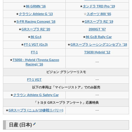
★
86 GRMN '16
★
タンドラ TRD Pro '19
★
クラウン Athlete G '13
☆
スポーツ 800 '65
★
S-FR Racing Concept '16
★
GRスープラ RZ '19
★
GRスープラ RZ '20
2000GT '67
★
86 Gr.4
★
86 Gr.B Rally Car
★
FT-1 VGT (Gr.3)
★
GRスープラ レーシングコンセプト '18
FT-1
TS030 Hybrid '12
★
TS050 - Hybrid (Toyota Gazoo
---
Racing) '16
ビジョン グランツーリスモ
FT-1 VGT
---
以下の車両は「マイレージストア」でのみ販売
★
クラウン Athlete G Safety Car
---
「トヨタ GRスープラ アンケート」応募特典
★
GRスープラ (ニュル'19参戦リバリー)
---
日産 (日本)