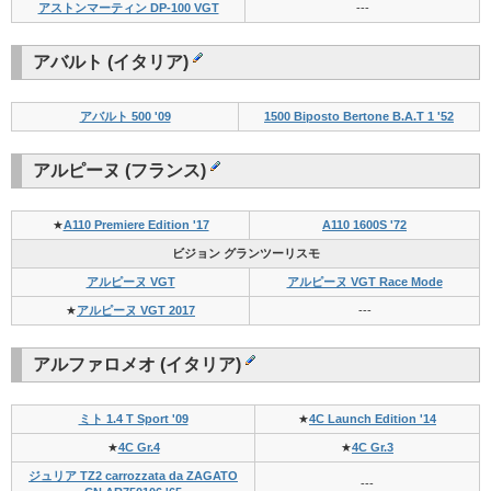
アストンマーティン DP-100 VGT
---
アバルト (イタリア)
アバルト 500 '09
1500 Biposto Bertone B.A.T 1 '52
アルピーヌ (フランス)
★
A110 Premiere Edition '17
A110 1600S '72
ビジョン グランツーリスモ
アルピーヌ VGT
アルピーヌ VGT Race Mode
★
アルピーヌ VGT 2017
---
アルファロメオ (イタリア)
ミト 1.4 T Sport '09
★
4C Launch Edition '14
★
4C Gr.4
★
4C Gr.3
ジュリア TZ2 carrozzata da ZAGATO
---