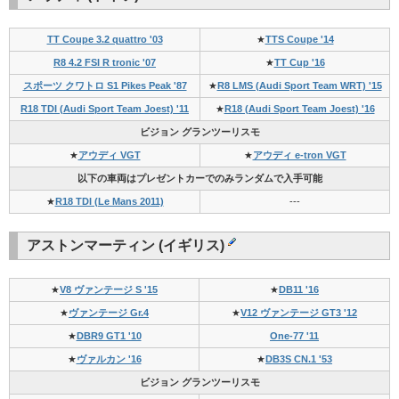
TT Coupe 3.2 quattro '03
★
TTS Coupe '14
R8 4.2 FSI R tronic '07
★
TT Cup '16
スポーツ クワトロ S1 Pikes Peak '87
★
R8 LMS (Audi Sport Team WRT) '15
R18 TDI (Audi Sport Team Joest) '11
★
R18 (Audi Sport Team Joest) '16
ビジョン グランツーリスモ
★
アウディ VGT
★
アウディ e-tron VGT
以下の車両はプレゼントカーでのみランダムで入手可能
★
R18 TDI (Le Mans 2011)
---
アストンマーティン (イギリス)
★
V8 ヴァンテージ S '15
★
DB11 '16
★
ヴァンテージ Gr.4
★
V12 ヴァンテージ GT3 '12
★
DBR9 GT1 '10
One-77 '11
★
ヴァルカン '16
★
DB3S CN.1 '53
ビジョン グランツーリスモ