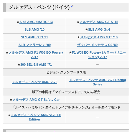
メルセデス・ベンツ (ドイツ)
★
A 45 AMG 4MATIC '13
★
メルセデス AMG GT S '15
SLS AMG '10
★
SLS AMG Gr.4
SLS AMG GT3 '11
★
メルセデス AMG GT3 '16
SLR マクラーレン '09
ザウバー メルセデス C9 '89
★
メルセデス AMG F1 W08 EQ Power+
★
F1 W08 EQ Power+ (カラーバリエー
2017
ション) 2017
★
300 SEL 6.8 AMG '71
---
ビジョン グランツーリスモ
メルセデス・ベンツ AMG VGT Racing
メルセデス・ベンツ AMG VGT
Series
以下の車両は「マイレージストア」でのみ販売
★
メルセデス AMG GT Safety Car
---
「ルイス・ハミルトン タイムトライアル チャレンジ」オールダイヤモンド
★
メルセデス・ベンツ AMG VGT LH
---
Edition