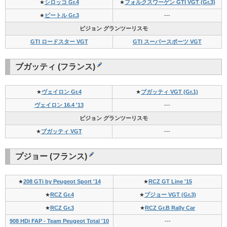
★
シロッコ Gr.4
★
フォルクスワーゲン GTI VGT (Gr.3)
★
ビートル Gr.3
---
ビジョン グランツーリスモ
GTI ロードスター VGT
GTI スーパースポーツ VGT
ブガッティ (フランス)
★
ヴェイロン Gr.4
★
ブガッティ VGT (Gr.1)
ヴェイロン 16.4 '13
---
ビジョン グランツーリスモ
★
ブガッティ VGT
---
プジョー (フランス)
★
208 GTi by Peugeot Sport '14
★
RCZ GT Line '15
★
RCZ Gr.4
★
プジョー VGT (Gr.3)
★
RCZ Gr.3
★
RCZ Gr.B Rally Car
908 HDi FAP - Team Peugeot Total '10
---