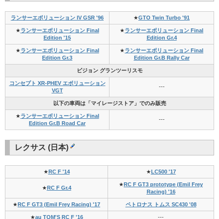
ランサーエボリューション IV GSR '96
★
GTO Twin Turbo '91
★
ランサーエボリューション Final
★
ランサーエボリューション Final
Edition '15
Edition Gr.4
★
ランサーエボリューション Final
★
ランサーエボリューション Final
Edition Gr.3
Edition Gr.B Rally Car
ビジョン グランツーリスモ
コンセプト XR-PHEV エボリューション
---
VGT
以下の車両は「マイレージストア」でのみ販売
★
ランサーエボリューション Final
---
Edition Gr.B Road Car
レクサス (日本)
★
RC F '14
★
LC500 '17
★
RC F GT3 prototype (Emil Frey
★
RC F Gr.4
Racing) '16
★
RC F GT3 (Emil Frey Racing) '17
ペトロナス トムス SC430 '08
★
au TOM'S RC F '16
---