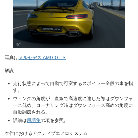
写真は
メルセデス AMG GT S
解説
走行状態によって自動で可変するスポイラー全般の事を指
す。
ウィングの角度が、直線で高速度に達した際はダウンフォ
ース低め、コーナリング時はダウンフォース高めの角度に
自動調節される。
詳細は
用語集
の項を参照。
本作におけるアクティブエアロシステム