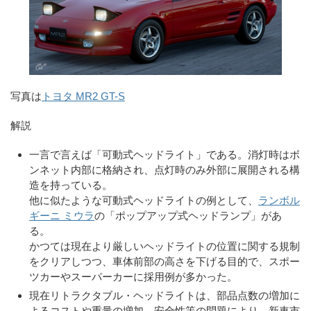
写真は
トヨタ MR2 GT-S
解説
一言で言えば「可動式ヘッドライト」である。消灯時はボ
ンネット内部に格納され、点灯時のみ外部に展開される構
造を持っている。
他に似たような可動式ヘッドライトの例として、
ランボル
ギーニ ミウラ
の「ポップアップ式ヘッドランプ」があ
る。
かつては現在より厳しいヘッドライトの位置に関する規制
をクリアしつつ、車体前部の高さを下げる目的で、スポー
ツカーやスーパーカーに採用例が多かった。
現在リトラクタブル・ヘッドライトは、部品点数の増加に
よるコストや重量の増加、安全性等の問題により、新車市