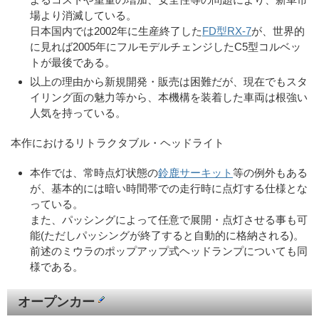
場より消滅している。
日本国内では2002年に生産終了した
FD型RX-7
が、世界的
に見れば2005年にフルモデルチェンジしたC5型コルベッ
トが最後である。
以上の理由から新規開発・販売は困難だが、現在でもスタ
イリング面の魅力等から、本機構を装着した車両は根強い
人気を持っている。
本作におけるリトラクタブル・ヘッドライト
本作では、常時点灯状態の
鈴鹿サーキット
等の例外もある
が、基本的には暗い時間帯での走行時に点灯する仕様とな
っている。
また、パッシングによって任意で展開・点灯させる事も可
能(ただしパッシングが終了すると自動的に格納される)。
前述のミウラのポップアップ式ヘッドランプについても同
様である。
オープンカー