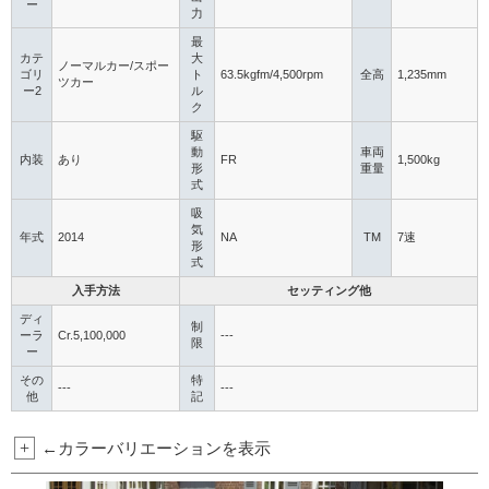
ー
力
最
カテ
大
ノーマルカー/スポー
ゴリ
ト
63.5kgfm/4,500rpm
全高
1,235mm
ツカー
ー2
ル
ク
駆
動
車両
内装
あり
FR
1,500kg
形
重量
式
吸
気
年式
2014
NA
TM
7速
形
式
入手方法
セッティング他
ディ
制
ーラ
Cr.5,100,000
---
限
ー
その
特
---
---
他
記
+
←カラーバリエーションを表示