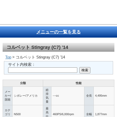
メニューの一覧を見る
コルベット Stingray (C7) '14
Top
> コルベット Stingray (C7) '14
サイト内検索：
分類
性能
総
メー
排
カー/
シボレー/アメリカ
---cc
全長
4,495mm
気
国籍
量
最
カテ
高
ゴリ
N500
460PS/6,000rpm
全幅
1,877mm
出