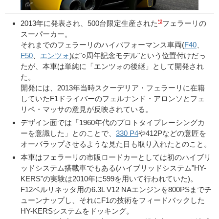
*2
2013年に発表され、500台限定生産された
フェラーリの
スーパーカー。
それまでのフェラーリのハイパフォーマンス車両(
F40
、
F50
、
エンツォ
)は"○周年記念モデル"という位置付けだっ
たが、本車は単純に「エンツォの後継」として開発され
た。
開発には、2013年当時スクーデリア・フェラーリに在籍
していたF1ドライバーのフェルナンド・アロンソとフェ
リペ・マッサの意見が反映されている。
デザイン面では「1960年代のプロトタイプレーシングカ
ーを意識した」とのことで、
330 P4
や412Pなどの意匠を
オーバラップさせるような見た目も取り入れたとのこと。
本車はフェラーリの市販ロードカーとしては初のハイブリ
ッドシステム搭載車でもある(ハイブリッドシステム"HY-
KERS"の実験は2010年に599を用いて行われていた)。
F12ベルリネッタ用の6.3L V12 NAエンジンを800PSまでチ
ューンナップし、それにF1の技術をフィードバックした
HY-KERSシステムをドッキング。