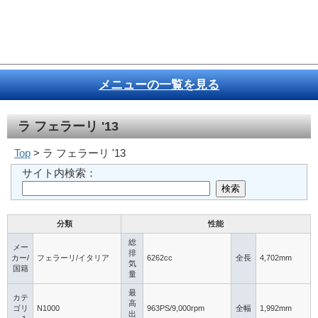
メニューの一覧を見る
ラ フェラーリ '13
Top
> ラ フェラーリ '13
サイト内検索：
分類
性能
総
メー
排
カー/
フェラーリ/イタリア
6262cc
全長
4,702mm
気
国籍
量
最
カテ
高
ゴリ
N1000
963PS/9,000rpm
全幅
1,992mm
出