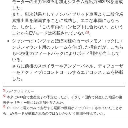
モーターの出力163PSを加えシステム総出力963PSを達成
した。
また、副次効果としてノンハイブリッド車両より二酸化炭
素排出量を削減することに成功し、エコな車両にもなっ
た。しかし、「この車両のコンセプトに合わない」という
*3
ことからEVモードは搭載されていない
。
シャシーはエンツォとほぼ同様のカーボンモノコックにエ
ンジンマウント用のフレームを伸ばした構造だが、こちら
もF1技術のフィードバックによりボディ剛性が向上して
いる。
さらに前後のスポイラーやアンダーパネル、ディフューザ
ーをアクティブにコントロールするエアロシステムを搭載
した。
*1
ハイブリッドカー
*2
本来は499台で生産完了の予定だったが、イタリア国内で発生した地震の復
興チャリティー用に1台追加生産された。
*3
Youtubeに電力のみで走行する場面の動画がアップロードされていたことか
ら、EVモードが搭載されるのではないかという憶測を呼んでいた。