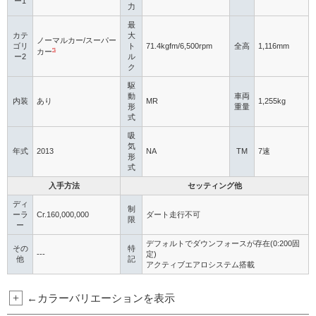
ー1
力
最
カテ
大
ノーマルカー/スーパー
ゴリ
ト
71.4kgfm/6,500rpm
全高
1,116mm
*1
カー
ー2
ル
ク
駆
動
車両
内装
あり
MR
1,255kg
形
重量
式
吸
気
年式
2013
NA
TM
7速
形
式
入手方法
セッティング他
ディ
制
ーラ
Cr.160,000,000
ダート走行不可
限
ー
デフォルトでダウンフォースが存在(0:200固
その
特
---
定)
他
記
アクティブエアロシステム搭載
+
←カラーバリエーションを表示