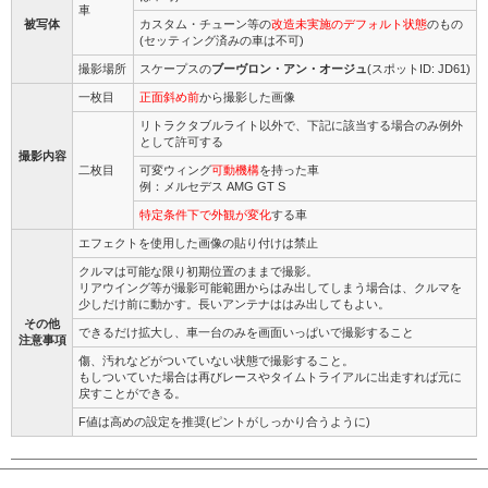
車
被写体
カスタム・チューン等の
改造未実施のデフォルト状態
のもの
(セッティング済みの車は不可)
撮影場所
スケープスの
ブーヴロン・アン・オージュ
(スポットID: JD61)
一枚目
正面斜め前
から撮影した画像
リトラクタブルライト以外で、下記に該当する場合のみ例外
として許可する
撮影内容
二枚目
可変ウィング
可動機構
を持った車
例：メルセデス AMG GT S
特定条件下で外観が変化
する車
エフェクトを使用した画像の貼り付けは禁止
クルマは可能な限り初期位置のままで撮影。
リアウイング等が撮影可能範囲からはみ出してしまう場合は、クルマを
少しだけ前に動かす。長いアンテナははみ出してもよい。
その他
できるだけ拡大し、車一台のみを画面いっぱいで撮影すること
注意事項
傷、汚れなどがついていない状態で撮影すること。
もしついていた場合は再びレースやタイムトライアルに出走すれば元に
戻すことができる。
F値は高めの設定を推奨(ピントがしっかり合うように)