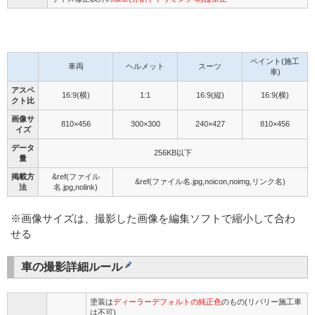
ペイント(施工
車両
ヘルメット
スーツ
車)
アスペ
16:9(横)
1:1
16:9(縦)
16:9(横)
クト比
画像サ
810×456
300×300
240×427
810×456
イズ
データ
256KB以下
量
掲載方
&ref(ファイル
&ref(ファイル名.jpg,noicon,noimg,リンク名)
法
名.jpg,nolink)
※画像サイズは、撮影した画像を編集ソフトで縮小して合わ
せる
車の撮影詳細ルール
塗装は
ディーラーデフォルトの純正色
のもの(リバリー施工車
は不可)