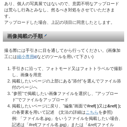
あり、個人の写真展ではないので、意図不明なアップロード
は荒らし行為とみなし、然るべき対処をさせていただきま
す。
アップロードした場合、上記の項目に同意したとします。
画像掲載の手順
撮る際には手引きに目を通してから行ってください。(画像加
工には
縮小専用
などのツールを用いて下さい)
手引きに沿って、フォトモード又はフォトトラベルで撮影
し、画像を用意
掲載したいページの上部にある"添付"を選んでファイル添
付のページへ
"参照"で掲載したい画像ファイルを選択し、"アップロー
ド"でファイルをアップロード
掲載したいページに戻り、"編集"画面で
#ref( )
又は
&ref( );
の各要素を用いて記述 (文法の詳細は
こちら
を参照)
例: 「ファイル名.jpg」をいうファイルを掲載したい場合、
記述は「#ref(ファイル名.jpg)」または「&ref(ファイル