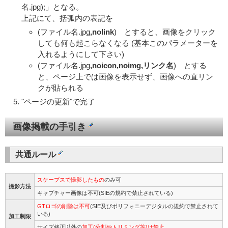
名.jpg);」となる。
上記にて、括弧内の表記を
(ファイル名.jpg
,nolink
) とすると、画像をクリック
しても何も起こらなくなる (基本このパラメーターを
入れるようにして下さい)
(ファイル名.jpg
,noicon,noimg,リンク名
) とする
と、ページ上では画像を表示せず、画像への直リン
クが貼られる
"ページの更新"で完了
画像掲載の手引き
共通ルール
スケープスで撮影したもの
のみ可
撮影方法
キャプチャー画像は不可(SIEの規約で禁止されている)
GTロゴの削除は不可
(SIE及びポリフォニーデジタルの規約で禁止されて
いる)
加工制限
サイズ修正以外の
加工(分割やトリミング等)は禁止