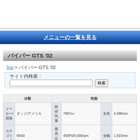
メニューの一覧を見る
バイパー GTS '02
Top
> バイパー GTS '02
サイト内検索：
分類
性能
総
メー
排
カー/
ダッジ/アメリカ
7997cc
全長
4,488mm
気
国籍
量
最
カテ
高
ゴリ
N500
455PS/5,000rpm
全幅
1,923mm
出