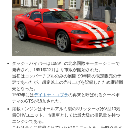
ダッジ・バイパーは1989年の北米国際モーターショーで
発表され、1991年12月より市販が開始された。
当初はコンバーチブルのみの展開で3年間の限定販売の予
定であったが、想定以上の売り上げを記録したため継続販
売となった。
1993年には
デイトナ・コブラ
の再来と呼ばれるクーペボ
ディのGTSが追加された。
搭載エンジンはオールアルミ製の8リッター水冷V型10気
筒OHVユニット。市販車としては最大級の排気量を持つ
エンジンである。
これはラムに搭載されていたV10ユニットを、当時クライ