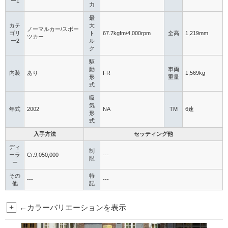
ー1
力
最
カテ
大
ノーマルカー/スポー
ゴリ
ト
67.7kgfm/4,000rpm
全高
1,219mm
ツカー
ー2
ル
ク
駆
動
車両
内装
あり
FR
1,569kg
形
重量
式
吸
気
年式
2002
NA
TM
6速
形
式
入手方法
セッティング他
ディ
制
ーラ
Cr.9,050,000
---
限
ー
その
特
---
---
他
記
+
←カラーバリエーションを表示