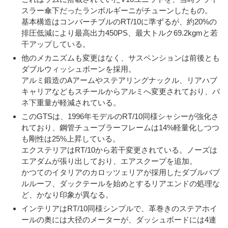
スラー傘下だったランボルギーニがチューンしたもの。
基本構造はコンバーチブルのRT/10に準ずるが、約20%の
排圧低減により最高出力450PS、最大トルク69.2kgmと若
干アップしている。
他のメカニズムも変更はなく、サスペンションは前後とも
ダブルウィッシュボーンを採用。
アルミ鍛造のAアームやステアリングナックル、リアハブ
キャリアなどもスチールからアルミへ変更されており、バ
ネ下重量が軽減されている。
このGTSは、1996年モデルのRT/10同様シャシーが強化さ
れており、鋼管チューブラーフレームは14%軽量化しつつ
も剛性は25%上昇している。
エクステリアはRT/10から若干変更されている。ノーズは
エアダムが張り出しており、エアスクープを追加。
かつてのイタリアのカロッツェリアが採用したダブルバブ
ルルーフ、ダックテールを始めとするリアエンドの処理な
ど、かなり印象が異なる。
インテリアはRT/10同様シンプルで、革巻きのステアホイ
ールの奥には大径のメーターが、ダッシュボードには4連