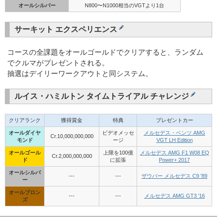
オールシルバー
N800〜N1000相当のVGTより1台
サーキット エクスペリエンス
コースの全課題をオールゴールドでクリアすると、ランダム
でクルマがプレゼントされる。
抽選はデイリーワークアウトと同システム。
ルイス・ハミルトン タイムトライアル チャレンジ
クリアランク
獲得賞金
特典
プレゼントカー
オールダイヤ
ビデオメッセ
メルセデス・ベンツ AMG
Cr.10,000,000,000
モンド
ージ
VGT LH Edition
オールゴール
上限を100億
メルセデス AMG F1 W08 EQ
Cr.2,000,000,000
ド
に拡張
Power+ 2017
オールシルバ
---
---
ザウバー メルセデス C9 '89
ー
オールブロン
---
---
メルセデス AMG GT3 '16
ズ