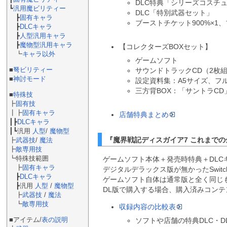
DLC特典「シリーズコスチ
┗
汎用魔ビリティー
DLC「特別武器セット」
┣
固有キャラ
ブーストチケット900%×1、
┣
DLCキャラ
┣
人型汎用キャラ
┣
魔物型汎用キャラ
【コレクターズBOXセット】
┗
キャラ以外
ゲームソフト
■
弩ビリティー
サウンドトラックCD（2枚組
■
神討モード
設定資料集：A5サイズ、フ
三方背BOX：「サントラC
■
特殊技
┣
固有技
┃┣
固有キャラ
店舗特典まとめ
┃┣
DLCキャラ
┃┗汎用
人型
/
魔物型
『魔界戦記ディスガイア7 これまで
┣
武器技
/
魔法
┣
敵専用技
┗特殊技範囲
ゲームソフト本体＋発売時特典＋DLC
┣
固有キャラ
デジタルデラックス版が無かったSwit
┣
DLCキャラ
ゲームソフト自体は通常版と全く同じ
┣汎用
人型
/
魔物型
DL版で購入する場合、購入済みコン
┣
武器技
/
魔法
┗
敵専用技
収録内容の比較表
■アイテム/
表の説明
ソフトや店舗の特典DLC・