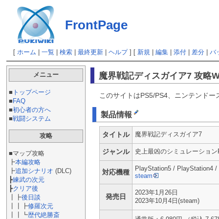
FrontPage
[
ホーム
|
一覧
|
検索
|
最終更新
|
ヘルプ
] [
新規
|
編集
|
添付
|
差分
|
バ
魔界戦記ディスガイア7 攻略Wi
メニュー
■
トップページ
このサイトはPS5/PS4、ニンテンド
■
FAQ
■
初心者の方へ
製品情報
■
戦闘システム
タイトル
魔界戦記ディスガイア7
攻略
ジャンル
史上最凶のシミュレーション
■マップ攻略
┣
本編攻略
PlayStation5 / PlayStation4 /
┣
追加シナリオ
(DLC)
対応機種
steam
┣
練武の次元
┣
クリア後
2023年1月26日
発売日
┃┣
後日談
2023年10月4日(steam)
┃┃┣
修羅次元
┃┃┗
歴代絶勝斎