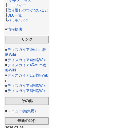
┣
トロフィー
┣
取り返しのつかないこと
┣
DLC一覧
┗
パッチ
/
バグ
■
情報提供
リンク
■
ディスガイア3Return攻
略Wiki
■
ディスガイア4攻略Wiki
■
ディスガイア4Return攻
略Wiki
■
ディスガイアD2攻略Wik
i
■
ディスガイア5攻略Wiki
■
ディスガイア6攻略Wiki
その他
■
メニュー(編集用)
最新の20件
2026-07-25