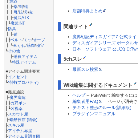
┣
武器
┃┣
拳
/
剣
/
槍
店舗特典まとめ
┃┣
弓
/
銃
/
斧
/
杖
┃┣
魔武ATK
┃┗
魔武INT
関連サイト
┣
防具
┃┣
鎧
魔界戦記ディスガイア7 公式サイ
┃┣
ベルト
/
くつ
/
オーブ
ディスガイアシリーズ ポータル
┃┗
めがね
/
筋肉
/
秘宝
日本一ソフトウェア 公式X(旧:Twitt
┗
その他
┣
消費アイテム
5chスレ
┗
特殊アイテム
最新スレ検索
■アイテム関連要素
┣
イノセント
┗
特性(プロパティ)
Wiki編集に関するドキュメント
■拠点施設
ヘルプ
-- PukiWikiで編集するに
┣
魔界病院
編集者用FAQ
-- ページが消
┃┣
ガ邪ポン
テキスト整形のルール(詳細版)
┃┗
凶禍薬
プラグインマニュアル
┣
スカウト屋
┣
暗酷技館 (議会)
┣
スキル屋
┣
アイテム界屋
┣
アイテム界調査団