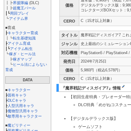
通常版：6,980円 （税込 7,6
┃┣
界援隊編
(DLC)
価格
デジタルデラックス版：9,980円
┃┣
超魔王バール
コレクターズBOXセット：9,98
┃┗
周回プレイ
┗
アイテム界
C（15才以上対象）
CERO
■育成
┣
キャラクター育成
タイトル
魔界戦記ディスガイア7 こ
┃┗
転生基礎知識
┣
アイテム育成
ジャンル
史上最凶のシミュレーション
┃┗
アイテム転生
対応機種
PlayStation5 / PlayStation4 /
┗
稼ぎ・ヒール法
┣
稼ぎマップ
発売日
2024年7月25日
┗
ヒール法によらない
育成
価格
5,980円（税込6,578円）
CERO
C（15才以上対象）
DATA
『魔界戦記ディスガイア7』情報
■
キャラクター
┣
固有キャラ
【初回生産特典・プレオーダー特
┣
DLCキャラ
DLC特典「めがねコスチュ
┣
人型汎用キャラ
┣
魔物型汎用キャラ
┗
敵専用キャラクター
【デジタルデラックス版】
■
魔ビリティー
ゲームソフト
┣
固有魔ビリティー