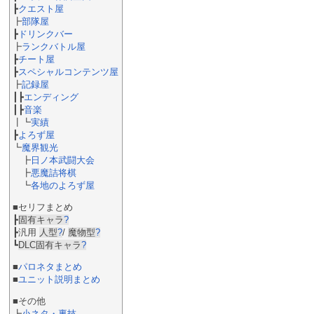
┣
クエスト屋
┣
部隊屋
┣
ドリンクバー
┣
ランクバトル屋
┣
チート屋
┣
スペシャルコンテンツ屋
┣
記録屋
┃┣
エンディング
┃┣
音楽
┃┗
実績
┣
よろず屋
┗
魔界観光
┣
日ノ本武闘大会
┣
悪魔詰将棋
┗
各地のよろず屋
■セリフまとめ
┣
固有キャラ
?
┣汎用
人型
?
/
魔物型
?
┗
DLC固有キャラ
?
■
パロネタまとめ
■
ユニット説明まとめ
■その他
┣
小ネタ・裏技