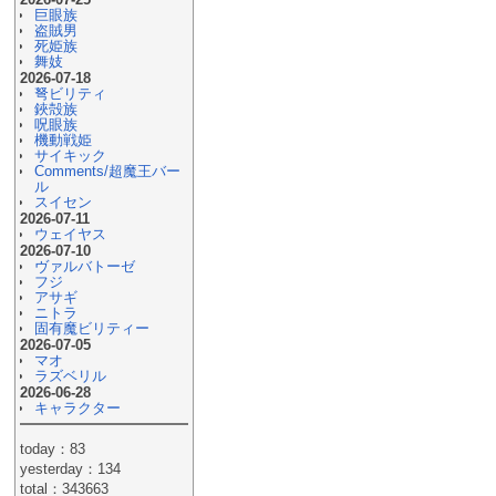
巨眼族
盗賊男
死姫族
舞妓
2026-07-18
弩ビリティ
鋏殻族
呪眼族
機動戦姫
サイキック
Comments/超魔王バー
ル
スイセン
2026-07-11
ウェイヤス
2026-07-10
ヴァルバトーゼ
フジ
アサギ
ニトラ
固有魔ビリティー
2026-07-05
マオ
ラズベリル
2026-06-28
キャラクター
today：83
yesterday：134
total：343663