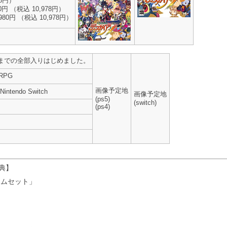
78円）
 （税込 10,978円）
0円 （税込 10,978円）
れまでの全部入りはじめました。
RPG
画像予定地
 Nintendo Switch
画像予定地
(ps5)
(switch)
(ps4)
典】
ームセット」