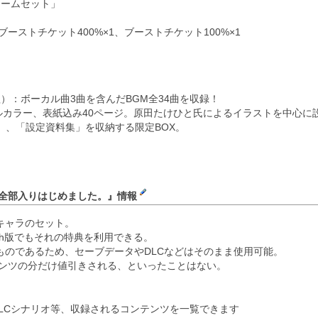
ュームセット」
ブーストチケット400%×1、ブーストチケット100%×1
）：ボーカル曲3曲を含んだBGM全34曲を収録！
ルカラー、表紙込み40ページ。原田たけひと氏によるイラストを中心に
D」、「設定資料集」を収納する限定BOX。
の全部入りはじめました。』情報
キャラのセット。
ch版でもそれの特典を利用できる。
ものであるため、セーブデータやDLCなどはそのまま使用可能。
テンツの分だけ値引きされる、といったことはない。
DLCシナリオ等、収録されるコンテンツを一覧できます