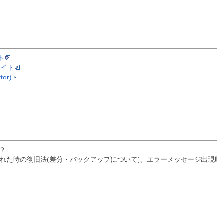
ト
サイト
er)
は？
去された時の復旧法(差分・バックアップについて)、エラーメッセージ出