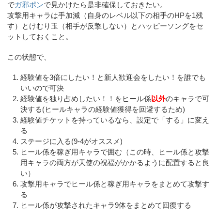
で
ガ邪ポン
で見かけたら是非確保しておきたい。
攻撃用キャラは手加減（自身のレベル以下の相手のHPを1残
す）とけむり玉（相手が反撃しない）とハッピーソングをセ
ットしておくこと。
この状態で、
経験値を3倍にしたい！と新人歓迎会をしたい！を誰でも
いいので可決
経験値を独り占めしたい！！をヒール係
以外
のキャラで可
決する(ヒールキャラの経験値獲得を回避するため)
経験値チケットを持っているなら、設定で「する」に変え
る
ステージに入る(9-4がオススメ)
ヒール係を稼ぎ用キャラで囲む（この時、ヒール係と攻撃
用キャラの両方が天使の祝福がかかるように配置すると良
い）
攻撃用キャラでヒール係と稼ぎ用キャラをまとめて攻撃す
る
ヒール係が攻撃されたキャラ9体をまとめて回復する