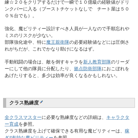
練☆２０をクリアするだけで一瞬で１０億級の経験値がドリ
ンクバーに入る（ブーストチケットなしで チート屋は５０
０％台でも）。
強化、魔ビリティー設計すべき人員が一人なので手順忘れや
ミスのリスクが少ない。
部隊強化途中、特に
魔王親衛隊
の必要経験値などには圧倒さ
れがちだが、これでかなり助けになるはず。
手動戦闘の場合は、敵を倒すキャラを
新人教育部隊
のリーダ
ーにして他の隊員に分配したり、
拠点防衛部隊
におこぼれを
あげたりすると、多少は効率が良くなるかもしれない。
クラス熟練度
全クラスマスター
に必要な熟練度などの詳細は、
キャラクタ
ー育成
を参照。
クラス熟練度を上げて確保できる有用な魔ビリティーは、
稼
ぎ#有効な魔ビリティー
を参照。