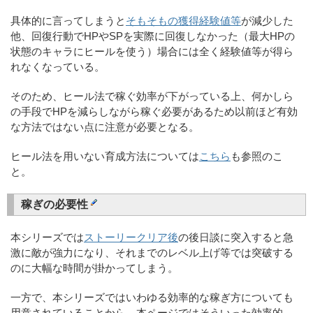
具体的に言ってしまうと
そもそもの獲得経験値等
が減少した
他、回復行動でHPやSPを実際に回復しなかった（最大HPの
状態のキャラにヒールを使う）場合には全く経験値等が得ら
れなくなっている。
そのため、ヒール法で稼ぐ効率が下がっている上、何かしら
の手段でHPを減らしながら稼ぐ必要があるため以前ほど有効
な方法ではない点に注意が必要となる。
ヒール法を用いない育成方法については
こちら
も参照のこ
と。
稼ぎの必要性
本シリーズでは
ストーリークリア後
の後日談に突入すると急
激に敵が強力になり、それまでのレベル上げ等では突破する
のに大幅な時間が掛かってしまう。
一方で、本シリーズではいわゆる効率的な稼ぎ方についても
用意されていることから、本ページではそういった効率的