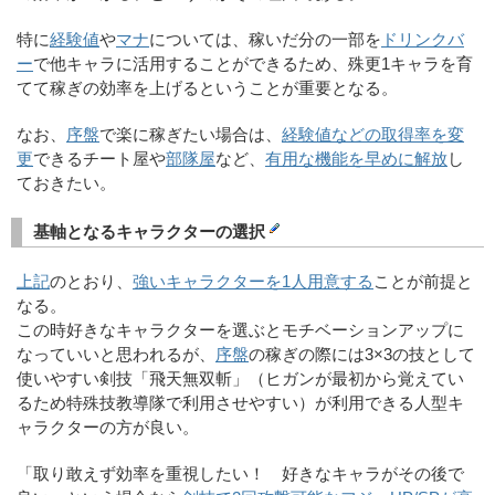
特に
経験値
や
マナ
については、稼いだ分の一部を
ドリンクバ
ー
で他キャラに活用することができるため、殊更1キャラを育
てて稼ぎの効率を上げるということが重要となる。
なお、
序盤
で楽に稼ぎたい場合は、
経験値などの取得率を変
更
できるチート屋や
部隊屋
など、
有用な機能を早めに解放
し
ておきたい。
基軸となるキャラクターの選択
上記
のとおり、
強いキャラクターを1人用意する
ことが前提と
なる。
この時好きなキャラクターを選ぶとモチベーションアップに
なっていいと思われるが、
序盤
の稼ぎの際には3×3の技として
使いやすい剣技「飛天無双斬」（ヒガンが最初から覚えてい
るため特殊技教導隊で利用させやすい）が利用できる人型キ
ャラクターの方が良い。
「取り敢えず効率を重視したい！ 好きなキャラがその後で