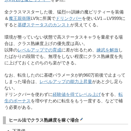
全クラスマスターした後、猛烈○○訓練の魔ビリティーを装備
＆
魔王親衛隊
LV9に所属で
ドリンクバー
を使いLV1→LV9999に
すると
基礎ステータスのカンスト
が見えてくる。
環境が整っていない状態で高ステータスキャラを量産する場
合は、クラス熟練度上げの優先度は高い。
以降の
レベルアップでの育成
に差が出るため、
練武を解放
し
たばかりの段階でも、無理をしない程度にクラス熟練度を先
に上げておくとのちのち楽ができる。
なお、転生したのに基礎パラメータが約960万前後で止まって
しまった場合は、
レベルアップの能力上昇量
があと少し足ら
ない。
ドリンクバーを使わずに
経験値を得てレベル上げ
をする、
転
生のボーナス
を増やすために転生をもう一度する、などで補
う必要がある。
ヒール法でクラス熟練度を稼ぐ場合
下準備