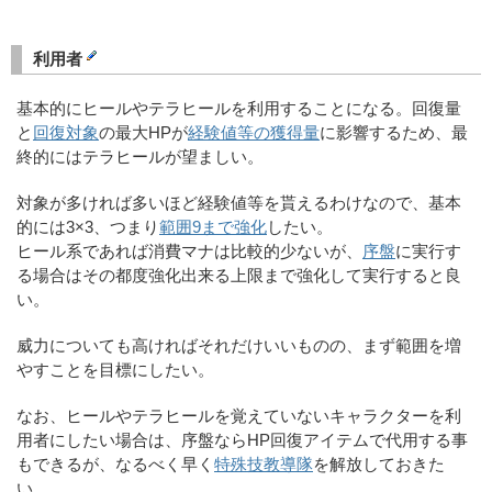
利用者
基本的にヒールやテラヒールを利用することになる。回復量
と
回復対象
の最大HPが
経験値等の獲得量
に影響するため、最
終的にはテラヒールが望ましい。
対象が多ければ多いほど経験値等を貰えるわけなので、基本
的には3×3、つまり
範囲9まで強化
したい。
ヒール系であれば消費マナは比較的少ないが、
序盤
に実行す
る場合はその都度強化出来る上限まで強化して実行すると良
い。
威力についても高ければそれだけいいものの、まず範囲を増
やすことを目標にしたい。
なお、ヒールやテラヒールを覚えていないキャラクターを利
用者にしたい場合は、序盤ならHP回復アイテムで代用する事
もできるが、なるべく早く
特殊技教導隊
を解放しておきた
い。