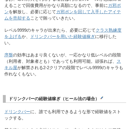
えることで回復費用がかなり高額になるので、事前に
ガ邪ポ
ン
を解放し、必要に応じて
ガ邪ポンを回して入手したアイテ
ムを売却する
ことで賄っていきたい。
レベル9999のキャラが出来たら、必要に応じて
クラス熟練度
を上げる
か、
ドリンクバーを用いた経験値稼ぎ
に移行した
い。
序盤
の効率はあまり良くないが、一応かなり低レベルの段階
（利用者、対象者とも）であっても利用可能。頑張れば、
ス
キル屋
が解禁される2-2クリアの段階でレベル9999のキャラも
作れなくもない。
ドリンクバーの経験値稼ぎ（ヒール法の場合）
ドリンクバー
に、誰でも利用できるような形で経験値をスト
ックする。