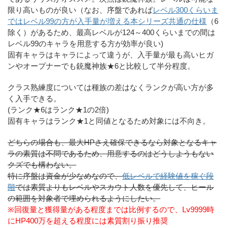
限り高いものが良い（なお、序盤であれば
レベル300くらいま
ではレベル99の方が入手量が増える本シリーズ共通の仕様
（6
除く）があるため、最高レベルが124～400くらいまでの間は
レベル99のキャラを用意する方が効率が良い)
固有キャラはキャラによって違うが、入手量が最も高いヒガ
ンやオープナーでも銃魔神族★6と比較して半分程度。
クラス熟練度については種族の差はなくランクが高い方が多
く入手できる。
(ランク★6はランク★1の2倍)
固有キャラはランク★1と同値となるため対象には不向き。
どちらの場合も、最大HPさえ確保できるなら対象となるキャ
ラの素質は不問であるため、用意するのはどうしようもない
クズでも構わない。
特に序盤は資金が少なめなので、
低レベルで経験値を稼ぐ段
階
では素質よりもレベルやスカウト人数を優先して、ヒール
の範囲を対象者で埋められるようにしたい。
※回復量と獲得量がある程度までは比例するので、Lv9999時
にHP400万を超える程度には素質割り振り推奨