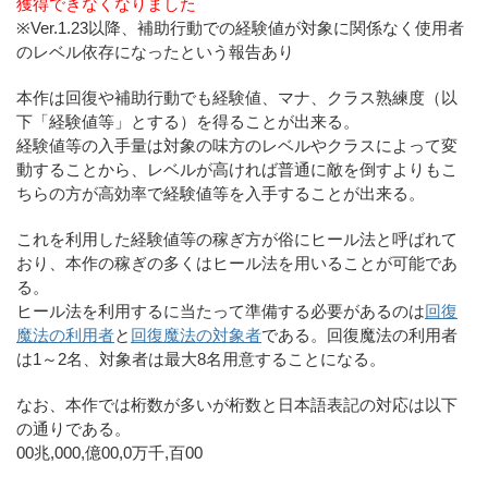
獲得できなくなりました
※Ver.1.23以降、補助行動での経験値が対象に関係なく使用者
のレベル依存になったという報告あり
本作は回復や補助行動でも経験値、マナ、クラス熟練度（以
下「経験値等」とする）を得ることが出来る。
経験値等の入手量は対象の味方のレベルやクラスによって変
動することから、レベルが高ければ普通に敵を倒すよりもこ
ちらの方が高効率で経験値等を入手することが出来る。
これを利用した経験値等の稼ぎ方が俗にヒール法と呼ばれて
おり、本作の稼ぎの多くはヒール法を用いることが可能であ
る。
ヒール法を利用するに当たって準備する必要があるのは
回復
魔法の利用者
と
回復魔法の対象者
である。回復魔法の利用者
は1～2名、対象者は最大8名用意することになる。
なお、本作では桁数が多いが桁数と日本語表記の対応は以下
の通りである。
00兆,000,億00,0万千,百00