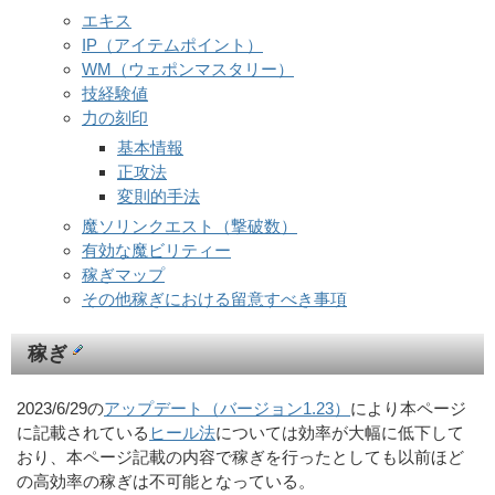
エキス
IP（アイテムポイント）
WM（ウェポンマスタリー）
技経験値
力の刻印
基本情報
正攻法
変則的手法
魔ソリンクエスト（撃破数）
有効な魔ビリティー
稼ぎマップ
その他稼ぎにおける留意すべき事項
稼ぎ
2023/6/29の
アップデート（バージョン1.23）
により本ページ
に記載されている
ヒール法
については効率が大幅に低下して
おり、本ページ記載の内容で稼ぎを行ったとしても以前ほど
の高効率の稼ぎは不可能となっている。