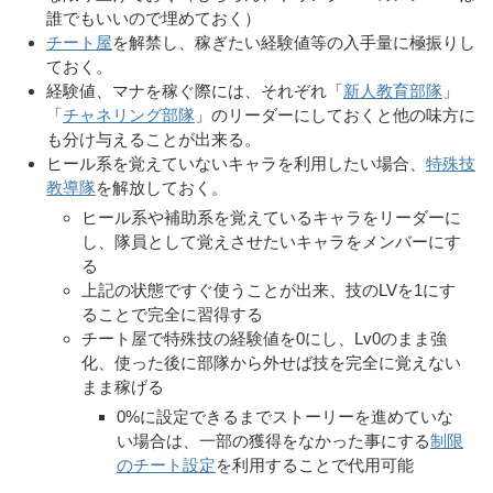
誰でもいいので埋めておく）
チート屋
を解禁し、稼ぎたい経験値等の入手量に極振りし
ておく。
経験値、マナを稼ぐ際には、それぞれ「
新人教育部隊
」
「
チャネリング部隊
」のリーダーにしておくと他の味方に
も分け与えることが出来る。
ヒール系を覚えていないキャラを利用したい場合、
特殊技
教導隊
を解放しておく。
ヒール系や補助系を覚えているキャラをリーダーに
し、隊員として覚えさせたいキャラをメンバーにす
る
上記の状態ですぐ使うことが出来、技のLVを1にす
ることで完全に習得する
チート屋で特殊技の経験値を0にし、Lv0のまま強
化、使った後に部隊から外せば技を完全に覚えない
まま稼げる
0%に設定できるまでストーリーを進めていな
い場合は、一部の獲得をなかった事にする
制限
のチート設定
を利用することで代用可能