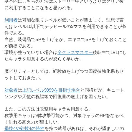
基本的にこちらの方法はストーリー中というよりはクリア後
に利用することになると思われる。
利用者
は可能な限りレベルが低いことが望ましく、理想で言
えばレベル10以下でテラヒールの9マスを利用できることが条
件である。
当然、装備品でSPを上げるか、エキスでSPを上げておくこと
が前提である。
環境が整っていない場合は
全クラスマスター
後転生でLV1にし
たキャラを用意するのが恐らく早いか。
魔ビリティーとしては、経験値を上げつつ回復技強化系もセ
ットしておきたい。
対象者
は
上記レベル9999を目指す場合
と同様だが、キュート
ソングや天使の祝福等で回復量の底上げを図りたい。
また、この方法は攻撃用キャラも用意する。
攻撃用キャラは9体攻撃可能かつ、対象キャラのHPをなるべ
く削れる高火力が望ましい。
拳技4や剣技4の特性
を持つ武器があれば、それが望ましいの