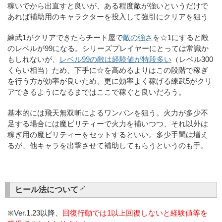
稼いでから出直すと良いが、ある程度敵が強いというだけで
あれば補助用のキャラクターを投入して強引にクリアを狙う
練武1がクリアできたらチート屋で
敵の強さ
を☆1にすると敵
のレベルが99になる。シリーズプレイヤーにとっては常識か
もしれないが、
レベル99の敵は経験値が特段多い
（レベル300
くらい相当）ため、下手に☆を高めるよりはこの段階で稼ぎ
を行う方が効率が良いため、更に効率よく稼げる練武5がクリ
アできるようになるまではここで稼ぐと良いだろう。
基本的には飛天無双斬によるワンパンを狙う。火力が多少不
足する場合には魔ビリティーで火力を補いつつ、それ以外は
稼ぎ用の魔ビリティーをセットするといい。多少手間は増え
るが、他キャラを出撃させて補助してもらうというのも手。
ヒール法について
※Ver.1.23以降、
回復行動では1以上回復しないと経験値等を