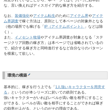
な、言い換えればディスガイア的な稼ぎ方を紹介する。
なお、
装備強化
や
アイテム転生
のために
アイテム界
や
アイテ
ム界調査
で稼ぐ方法は、原則として本ページの対象外となる
（他の場所でも稼げる「
IP（アイテムポイント）
」などは除
く）。
また、
イノセント牧場
やアイテム界調査が対象となる「ステ
ージクリア回数の稼ぎ方」は本ページでは省略されているの
で、紹介する稼ぎ方と同時進行するなど自分なりのパターン
を模索して欲しい。
環境の構築
基本的に、稼ぎを行う上でも「
1人強いキャラクターを用意す
る
」というのが本シリーズに於いての鉄則である。
強いキャラクターがいればレベルが高い敵を相手にすること
ができる、レベルが高い敵を相手にすることができれば稼ぎ
の効率が上がる、というのがその理由である。