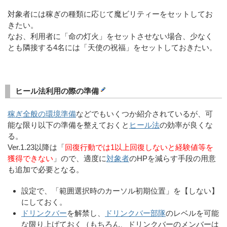
対象者には稼ぎの種類に応じて魔ビリティーをセットしてお
きたい。
なお、利用者に「命の灯火」をセットさせない場合、少なく
とも隣接する4名には「天使の祝福」をセットしておきたい。
ヒール法利用の際の準備
稼ぎ全般の環境準備
などでもいくつか紹介されているが、可
能な限り以下の準備を整えておくと
ヒール法
の効率が良くな
る。
Ver.1.23以降は「
回復行動では1以上回復しないと経験値等を
獲得できない
」ので、適度に
対象者
のHPを減らす手段の用意
も追加で必要となる。
設定で、「範囲選択時のカーソル初期位置」を【しない】
にしておく。
ドリンクバー
を解禁し、
ドリンクバー部隊
のレベルを可能
な限り上げておく（もちろん、ドリンクバーのメンバーは