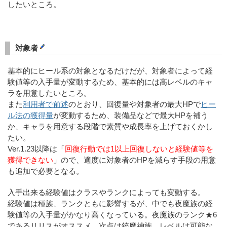
したいところ。
対象者
基本的にヒール系の対象となるだけだが、対象者によって経
験値等の入手量が変動するため、基本的には高レベルのキャ
ラを用意したいところ。
また
利用者で前述
のとおり、回復量や対象者の最大HPで
ヒー
ル法の獲得量
が変動するため、装備品などで最大HPを補う
か、キャラを用意する段階で素質や成長率を上げておくかし
たい。
Ver.1.23以降は「
回復行動では1以上回復しないと経験値等を
獲得できない
」ので、適度に対象者のHPを減らす手段の用意
も追加で必要となる。
入手出来る経験値はクラスやランクによっても変動する。
経験値は種族、ランクともに影響するが、中でも夜魔族の経
験値等の入手量がかなり高くなっている。夜魔族のランク★6
であるリリスがオススメ。次点は銃魔神族。レベルは可能な