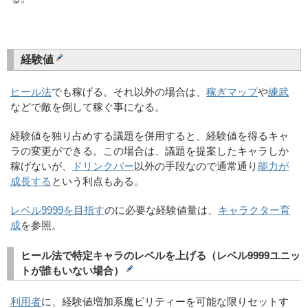
経験値
ヒール法
でも稼げる。それ以外の場合は、
稼ぎマップ
や
練武
などで敵を倒して稼ぐ事になる。
経験値を独り占めする議題を併用すると、経験値を得るキャ
ラの変更ができる。この場合は、議題を提案したキャラしか
稼げないが、
ドリンクバー
以外の手段なので通常通り
能力が
成長する
という利点もある。
レベル9999を目指す
のに必要な経験値量は、
キャラクター育
成
を参照。
ヒール法で特定キャラのレベルを上げる（レベル9999ユニッ
トが誰もいない場合）
利用者
に、経験値増加系魔ビリティーを可能な限りセットす