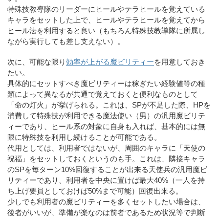
特殊技教導隊のリーダーにヒールやテラヒールを覚えている
キャラをセットした上で、ヒールやテラヒールを覚えてから
ヒール法を利用すると良い（もちろん特殊技教導隊に所属し
ながら実行しても差し支えない）。
次に、可能な限り
効率が上がる魔ビリティー
を用意しておき
たい。
具体的にセットすべき魔ビリティーは稼ぎたい経験値等の種
類によって異なるが共通で覚えておくと便利なものとして
「命の灯火」が挙げられる。これは、SPが不足した際、HPを
消費して特殊技が利用できる魔法使い（男）の汎用魔ビリテ
ィーであり、ヒール系の対象に自身も入れば、基本的には無
限に特殊技を利用し続けることが可能である。
代用としては、利用者ではないが、周囲のキャラに「天使の
祝福」をセットしておくというのも手。これは、隣接キャラ
のSPを毎ターン10%回復することが出来る天使兵の汎用魔ビ
リティーであり、利用者を中央に置けば最大40%（一人を持
ち上げ要員としておけば50%まで可能）回復出来る。
少しでも利用者の魔ビリティーを多くセットしたい場合は、
後者がいいが、準備が楽なのは前者であるため状況等で判断