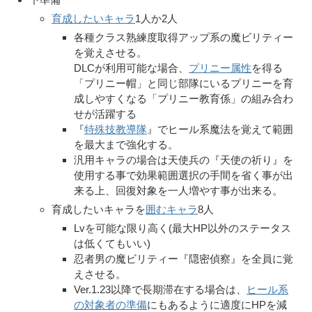
育成したいキャラ
1人か2人
各種クラス熟練度取得アップ系の魔ビリティー
を覚えさせる。
DLCが利用可能な場合、
プリニー属性
を得る
「プリニー帽」と同じ部隊にいるプリニーを育
成しやすくなる「プリニー教育係」の組み合わ
せが活躍する
『
特殊技教導隊
』でヒール系魔法を覚えて範囲
を最大まで強化する。
汎用キャラの場合は天使兵の『天使の祈り』を
使用する事で効果範囲選択の手間を省く事が出
来る上、回復対象を一人増やす事が出来る。
育成したいキャラを
囲むキャラ
8人
Lvを可能な限り高く(最大HP以外のステータス
は低くてもいい)
忍者男の魔ビリティー『隠密偵察』を全員に覚
えさせる。
Ver.1.23以降で長期滞在する場合は、
ヒール系
の対象者の準備
にもあるように適度にHPを減