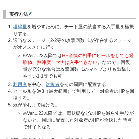
実行方法
獲得量
を増やすために、チート屋の該当する入手量を極振
りする。
適当なステージ（2-2等の攻撃回数+1が存在するステージ
がオススメ）に行く
※Ver.1.23以降では
HP全快の相手にヒールをしても経
験値、熟練度、マナは入手できない
。なので、回復
量が充分な場合は攻撃回数+1のマップよりも出撃し
やすい1-1等でも可
利用者
を中心、
対象者
をその周囲に配置する。
ヒール系を3×3（最大範囲）で利用して、対象者のHPを回
復する。
気が済むまで続ける。
※Ver.1.23以降では、毒状態などのHPを減らす手段が
ないと、周囲に配置した対象者のHPが全快した時点
で終了となる