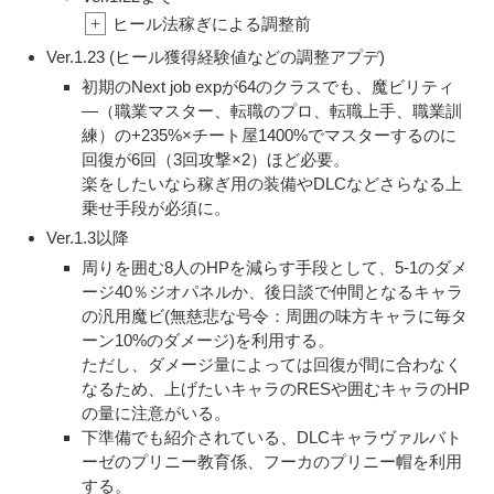
+
ヒール法稼ぎによる調整前
Ver.1.23 (ヒール獲得経験値などの調整アプデ)
初期のNext job expが64のクラスでも、魔ビリティ
―（職業マスター、転職のプロ、転職上手、職業訓
練）の+235%×チート屋1400%でマスターするのに
回復が6回（3回攻撃×2）ほど必要。
楽をしたいなら稼ぎ用の装備やDLCなどさらなる上
乗せ手段が必須に。
Ver.1.3以降
周りを囲む8人のHPを減らす手段として、5-1のダメ
ージ40％ジオパネルか、後日談で仲間となるキャラ
の汎用魔ビ(無慈悲な号令：周囲の味方キャラに毎タ
ーン10%のダメージ)を利用する。
ただし、ダメージ量によっては回復が間に合わなく
なるため、上げたいキャラのRESや囲むキャラのHP
の量に注意がいる。
下準備でも紹介されている、DLCキャラヴァルバト
ーゼのプリニー教育係、フーカのプリニー帽を利用
する。