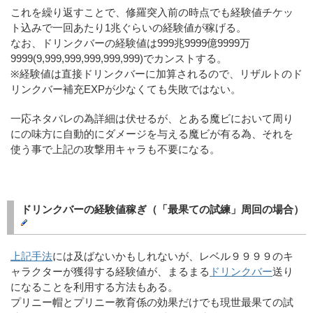
これを繰り返すことで、修羅突入前の時点でも経験値チケッ
ト込みで一回あたり1兆ぐらいの経験値が稼げる。
なお、ドリンクバーの経験値は999兆9999億9999万
9999(9,999,999,999,999,999)でカンストする。
※経験値は直接ドリンクバーに加算されるので、リザルトのド
リンクバー補充EXPが少なくても失敗ではない。
一応ネタバレの為詳細は伏せるが、とある魔ビにおいて周り
にの味方に自動的にダメージを与える魔ビが有る為、それを
使う事で上記の攻撃用キャラも不要になる。
ドリンクバーの経験値稼ぎ（「最果ての試練」周回の場合）
上記手法
には及ばないかもしれないが、レベル９９９９のキ
ャラクターが獲得する経験値が、まるまる
ドリンクバー
送り
になることを利用する方法もある。
プリニー帽とプリニー教育係の効果だけでも現世最果ての試