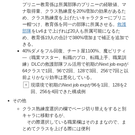
プリニー教育係は所属部隊のプリニーの経験値、マ
ナ取得量、クラス熟練度を20%増加の効果があるた
め、クラス熟練度を上げたいキャラクターにプリニ
ー帽つけ、教育係を同一の部隊に所属させる。
救護
部隊
をLv6まで上げれば20人も所属可能になるた
め、教育係19人の合計で380%増加まで補正を追加で
きる。
40%ダメをフル回復、チート屋1100%、魔ビリティ
―（職業マスター、転職のプロ、転職上手、職業訓
練）DLCの救護部隊フル活用で初期のNext job expが
64クラスで1回、96で2回、128で3回、256で7回と以
前よりかなり効率は悪化している。
+
現環境で初期のNext job expが96を1回、128を2
回、256を4回できた構成例
その他
クラス熟練度選択の欄でページ切り替えをすると別
キャラに移動するが、
その際選択している職業欄はそのままなので、ま
とめてクラスを上げる際には便利