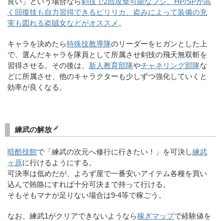
良い」という場合なら
剣技で2回攻撃可能なフジ、HP/SPが高
く回復技も自力習得できるピリリカ、盗みによって装備の充
実も図れる盗賊女などがオススメ
。
キャラを決めたら
特殊技教導隊
のリーダーをヒガンとした上
で、選んだキャラを隊員として所属させ剣技の飛天無双斬を
習得させる。その後は、
新人教育部隊
や
チャネリング部隊
な
どに所属させ、他のキャラクターも少しずつ強化していくと
効率が良くなる。
練武の解放
暗酷技館
で「練武の次元へ修行に行きたい！」を可決し
練武
ヶ原
に行けるようにする。
可決率は低めだが、よろず屋で一番安いアイテム各種を買い
込んで賄賂にすれば十分可決まで持って行ける。
そもそもマナが足りない場合は9-4等で稼ごう。
なお、練武1がクリアできないようなら
稼ぎマップ
で経験値を