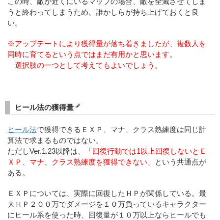
この時、敵が近くにいるマップの場合、敵を全滅させてしま
うと終わってしまうため、誰かしらが持ち上げておくと良
い。
※アップデートにより獲得量が落ち着きましたが、複数人を
同時に育てるという点ではまだ有用かと思います。
選択肢の一つとして考えてもよいでしょう。
ヒール法の獲得量
ヒール法
で獲得できるＥＸＰ、マナ、クラス熟練度は同じ計
算法で求まるものではない。
ただしVer.1.23以降は、「
回復行動では1以上回復しないとＥ
ＸＰ、マナ、クラス熟練度を獲得できない
」という共通点が
ある。
ＥＸＰについては、実際に回復したＨＰが関係している。最
大ＨＰ２００万でダメージを１０万負っているキャラクター
にヒール系を使った時、回復量が１０万以上ならヒールでも