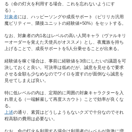
る（命の灯火を利用する場合、これを忘れないようにす
る）。
対象者
には、ハッピーソングや成長サポート（ピリリカ汎用
魔ビリティー、隣接ユニットの経験値+50%）をセットする。
なお、対象者の内1名はレベルの高い人間キャラ（ヴァルキリ
ーオーダーを覚えた天使兵がオススメ）とし、夜魔族を持ち
上げることで、成長サポートを5人分乗せることが出来る。
経験値を稼ぐ場合は、事前に経験値を3倍にしたいの議題を可
決しておくと良い。可決率は低めだが、誠意を見せるで要求
させる金額も少なめなのでワイロを渡すのが面倒なら誠意を
見せてしまえば良い。
特に低レベルの内は、定期的に周囲の対象キャラクターを入
れ替える（一端解雇して再度スカウト）ことで効率が良くな
る。
上述
の通り、素質はどうしようもないクズで十分なのでそれ
程高額の費用は必要ない。
なお、命の灯火を利用する場合は利用者のレベルが急激に増