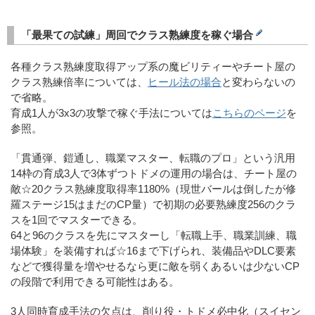
「最果ての試練」周回でクラス熟練度を稼ぐ場合
各種クラス熟練度取得アップ系の魔ビリティーやチート屋の
クラス熟練倍率については、
ヒール法の場合
と変わらないの
で省略。
育成1人が3x3の攻撃で稼ぐ手法については
こちらのページ
を
参照。
「貫通弾、鎧通し、職業マスター、転職のプロ」という汎用
14枠の育成3人で3体ずつトドメの運用の場合は、チート屋の
敵☆20クラス熟練度取得率1180%（現世バールは倒したが修
羅ステージ15はまだのCP量）で初期の必要熟練度256のクラ
スを1回でマスターできる。
64と96のクラスを先にマスターし「転職上手、職業訓練、職
場体験」を装備すれば☆16まで下げられ、装備品やDLC要素
などで獲得量を増やせるなら更に敵を弱くあるいは少ないCP
の段階で利用できる可能性はある。
3人同時育成手法の欠点は、削り役・トドメ必中化（スイセン