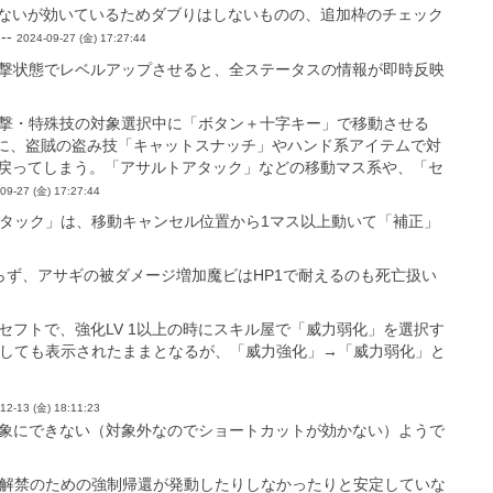
ないが効いているためダブりはしないものの、追加枠のチェック
--
2024-09-27 (金) 17:27:44
キャラを出撃状態でレベルアップさせると、全ステータスの情報が即時反映
ーンで、攻撃・特殊技の対象選択中に「ボタン＋十字キー」で移動させる
らに、盗賊の盗み技「キャットスナッチ」やハンド系アイテムで対
戻ってしまう。「アサルトアタック」などの移動マス系や、「セ
09-27 (金) 17:27:44
アタック」は、移動キャンセル位置から1マス以上動いて「補正」
らず、アサギの被ダメージ増加魔ビはHP1で耐えるのも死亡扱い
グランドセフトで、強化LV 1以上の時にスキル屋で「威力弱化」を選択す
戻しても表示されたままとなるが、「威力強化」→「威力弱化」と
12-13 (金) 18:11:23
勢力しか対象にできない（対象外なのでショートカットが効かない）ようで
クエスト屋」解禁のための強制帰還が発動したりしなかったりと安定していな