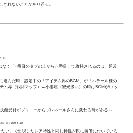
しきれないことがあり得る。
51:13
はなく「○番目のタブの上から△番目」で維持されるのは、通常
ら次の階層に進んだ時、設定中の「アイテム界のBGM」が「ハラール様の
イテム界（戦闘マップ）→小部屋（観光扱い）の時はBGMがいっ
、暗酷技館受付がプリニーからプレネールさんに変わる時がある --
-24 (火) 15:55:40
な特性を獲得したい」で出現したレア特性と同じ特性が既に装備に付いている