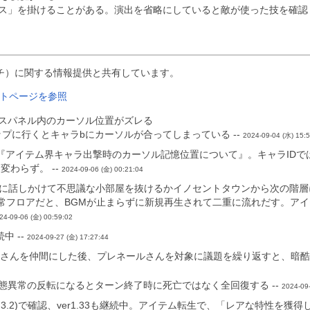
ス」を掛けることがある。演出を省略にしていると敵が使った技を確認
チ）に関する情報提供と共有しています。
トページを参照
スパネル内のカーソル位置がズレる
ップに行くとキャラbにカーソルが合ってしまっている --
2024-09-04 (水) 15:
『アイテム界キャラ出撃時のカーソル記憶位置について』。キャラIDで
わらず。 --
2024-09-06 (金) 00:21:04
r1.3.2)。案内人に話しかけて不思議な小部屋を抜けるかイノセントタウンか
通常フロアだと、BGMが止まらずに新規再生されて二重に流れだす。ア
24-09-06 (金) 00:59:02
中 --
2024-09-27 (金) 17:27:44
LCでプレネールさんを仲間にした後、プレネールさんを対象に議題を繰り返すと
態異常の反転になるとターン終了時に死亡ではなく全回復する --
2024-09
ch ver1.3.2)で確認、ver1.33も継続中。アイテム転生で、「レア