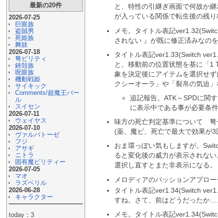
最新の20件
と、特性の引継ぎ画面で何故か継
が入っている関係で転生後の残り
2026-07-25
巨眼族
メモ。タイトル表記ver1.32(
盗賊男
死姫族
されない 』が既に修正済みなのを確
舞妓
2026-07-18
タイトル表記ver1.33(Swi
弩ビリティ
と、移動前の位置状態を基に「1
鋏殻族
呪眼族
象を決定後にアイテムを選択せず
機動戦姫
クシーオーラ」や「裂帛の気迫」
サイキック
Comments/超魔王バー
追記報告。ATK～SPDに
ル
スイセン
に表示中である事が必要条件
2026-07-11
ウェイヤス
味方の死亡判定基準について 弩
2026-07-10
(薬、魔ビ、死亡で最大で効果が3回
ヴァルバトーゼ
フジ
おま環っぽい気もしますが。Switc
アサギ
ニトラ
ると変化後の威力が表示されない
固有魔ビリティー
選択し直すとまた非表示になる。 
2026-07-05
マオ
メロディアのパッションアプローチ
ラズベリル
タイトル表記ver1.34(Swi
2026-06-28
キャラクター
すね。さて、前はどうだったか……
メモ。タイトル表記ver1.34(S
today：3