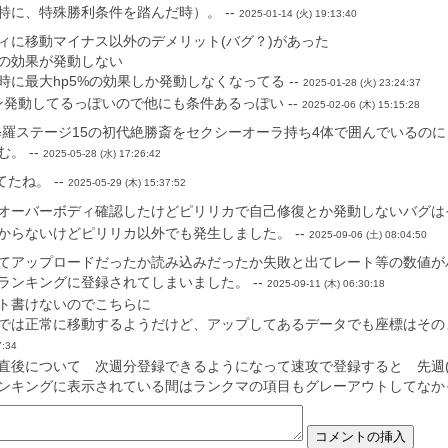
特に、特殊勝利条件を踏んだ時）。 --
2025-01-14 (火) 19:13:40
ィに移動マイナス以外のデメリット(バグ？)があった
の効果が発動しない
に最大hp5%の効果しか発動しなくなってる --
2025-01-28 (火) 23:24:37
発動してるっぽいので他にも条件あるっぽい --
2025-02-06 (木) 15:15:28
34にて、修羅ステージ15の初代絶勝斎をセクシーオーラ持ち4体で囲んでい
。 --
2025-05-28 (水) 17:26:42
たね。 --
2025-05-29 (木) 15:37:52
オーバーボディ確認したけどピリリカで自己修復とか発動しないバグはそ
からないけどピリリカ以外でも発生しました。 --
2025-09-06 (土) 08:04:50
てアップロードだったか読み込みだったか失敗と出てレート等の数値が
ランキングに登録されてしまいました。 --
2025-09-11 (木) 06:30:18
ト書けないのでこちらに
では正常に移動するようだけど、アップしてあるデータでも座標はその
7:34
後について 次週分登録できるようになって速攻で登録すると 先週(先程
ンキングに表示されている間はランクマの項目もグレーアウトしてなかっ