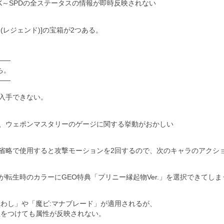
TK～SPDの全ステータスの情報が即時反映されない
(レジェンド)]の宝箱が2つある。
――
ち。
――
入手できない。
、ウェポンマスタリーのゲージに関する挙動がおかしい
省略で使用すると攻撃モーションを2回するので、次のキャラのアクシ
転生時のカラーにGEO特典「プリニー縁起物Ver.」を選択できてしま
まわし」や「魔ビ:マナブレード」が適用されるが、
性をつけても属性が反映されない。