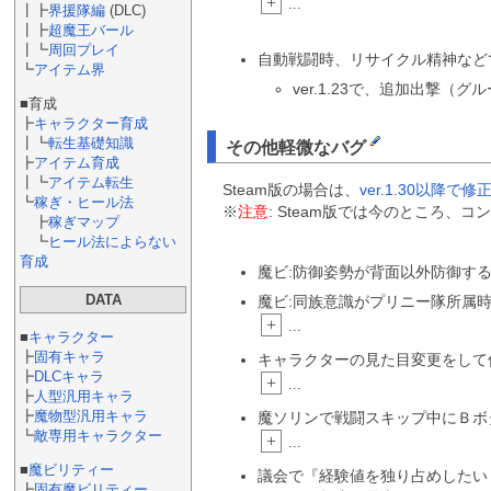
+
...
┃┣
界援隊編
(DLC)
┃┣
超魔王バール
┃┗
周回プレイ
自動戦闘時、リサイクル精神など
┗
アイテム界
ver.1.23で、追加出撃
■育成
┣
キャラクター育成
┃┗
転生基礎知識
その他軽微なバグ
┣
アイテム育成
┃┗
アイテム転生
Steam版の場合は、
ver.1.30以降で
┗
稼ぎ・ヒール法
※
注意
: Steam版では今のところ、コ
┣
稼ぎマップ
┗
ヒール法によらない
育成
魔ビ:防御姿勢が背面以外防御す
DATA
魔ビ:同族意識がプリニー隊所属
+
...
■
キャラクター
┣
固有キャラ
キャラクターの見た目変更をして
┣
DLCキャラ
+
...
┣
人型汎用キャラ
┣
魔物型汎用キャラ
魔ソリンで戦闘スキップ中にＢボ
┗
敵専用キャラクター
+
...
■
魔ビリティー
議会で『経験値を独り占めしたい
┣
固有魔ビリティー