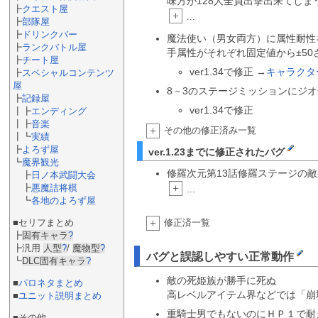
味方が128人全員出撃出来てしま
┣
クエスト屋
+
...
┣
部隊屋
┣
ドリンクバー
魔法使い（男女両方）に属性耐性
┣
ランクバトル屋
手属性がそれぞれ固定値から±50
┣
チート屋
ver1.34で修正 →
キャラクタ
┣
スペシャルコンテンツ
屋
8－3のステージミッションにジ
┣
記録屋
ver1.34で修正
┃┣
エンディング
┃┣
音楽
+
その他の修正済み一覧
┃┗
実績
┣
よろず屋
ver.1.23までに修正されたバグ
┗
魔界観光
修羅次元第13話修羅ステージの
┣
日ノ本武闘大会
+
┣
悪魔詰将棋
...
┗
各地のよろず屋
+
修正済一覧
■セリフまとめ
┣
固有キャラ
?
┣汎用
人型
?
/
魔物型
?
バグと誤認しやすい正常動作
┗
DLC固有キャラ
?
敵の死姫族が勝手に死ぬ
■
パロネタまとめ
高レベルアイテム界などでは「崩
■
ユニット説明まとめ
重騎士男でもないのにＨＰ１で耐
■その他