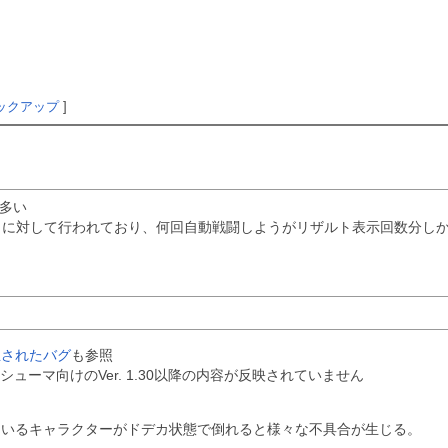
ックアップ
]
倍多い
トに対して行われており、何回自動戦闘しようがリザルト表示回数分し
修正されたバグ
も参照
ンシューマ向けのVer. 1.30以降の内容が反映されていません
ているキャラクターがドデカ状態で倒れると様々な不具合が生じる。