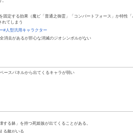
う。
を固定する効果（魔ビ「普通之御霊」「コンバートフォース」か特性「
されてしまう
ー#人型汎用キャラクター
オ全消去があるが肝心な消滅のジオシンボルがない
敵ベースパネルから出てくるキャラが弱い
壊する躰」を持つ死姫族が出てくることがある。
える敵がいる