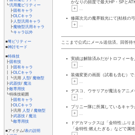
かなりの頻度で最大HP・SPとA
┗
汎用魔ビリティー
+
...
┣
固有キャラ
┣
DLCキャラ
修羅次元の魔界観光にて[枯枝の弓
┣
人型汎用キャラ
+
...
┣
魔物型汎用キャラ
┗
キャラ以外
―――――――――――――――――
■
弩ビリティー
ここまで公式にメール送信済。回答待
■
神討モード
―――――――――――――――――
■
特殊技
実績は解除済みだがトロフィーを
┣
固有技
+
...
┃┣
固有キャラ
┃┣
DLCキャラ
装備変更の画面（試着も含む）で
┃┗汎用
人型
/
魔物型
+
...
┣
武器技
/
魔法
┣
敵専用技
デスコ、ウサリアが魔法をアニメ
┗特殊技範囲
+
...
┣
固有キャラ
┣
DLCキャラ
プリニー隊に所属しているキャラが
┣汎用
人型
/
魔物型
+
...
┣
武器技
/
魔法
┗
敵専用技
ドデカマックスは「金特性:ふり
「金特性:燃えたぎる」などで属
■アイテム/
表の説明