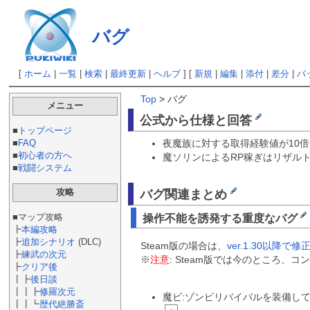
バグ
[
ホーム
|
一覧
|
検索
|
最終更新
|
ヘルプ
] [
新規
|
編集
|
添付
|
差分
|
バ
Top
> バグ
メニュー
公式から仕様と回答
■
トップページ
夜魔族に対する取得経験値が10
■
FAQ
■
初心者の方へ
魔ソリンによるRP稼ぎはリザル
■
戦闘システム
攻略
バグ関連まとめ
■マップ攻略
操作不能を誘発する重度なバグ
┣
本編攻略
┣
追加シナリオ
(DLC)
Steam版の場合は、
ver.1.30以降で
┣
練武の次元
※
注意
: Steam版では今のところ、コ
┣
クリア後
┃┣
後日談
┃┃┣
修羅次元
魔ビ:ゾンビリバイバルを装備し
┃┃┗
歴代絶勝斎