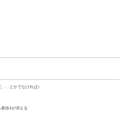
修正……とかでなければ）
ら拳技4が消える