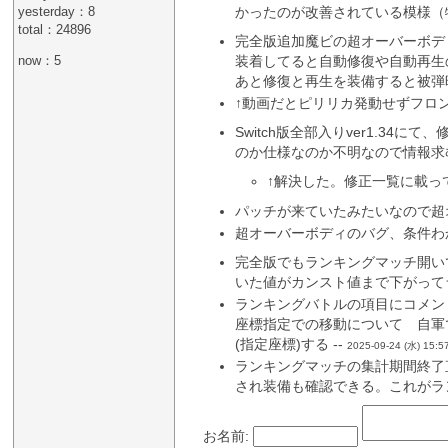
かったのが改善されている模様（
yesterday：8
total：24896
完全版追加魔ビの超オーバーボデ
装着してると自動修復や自動再生
now：5
あと修復と再生を装備すると被弾時
↑動画だとピリリカ発動せずフロン
Switch版全部入りver1.
のか仕様なのか不明なので情報求む
↑解決した。修正一覧に載って
パッチが来ていたみたいなので超
超オーバーボディのバグ、条件わ
完全版でもランキングマッチ開い
いた値がカンスト値まで下がって
ランキングバトルの項目にコメン
座標指定での移動について 自軍
(指定座標)する --
2025-09-24 (水) 15:5
ランキングマッチの集計期間終了直
され装備も確認できる。これがラ
お名前: