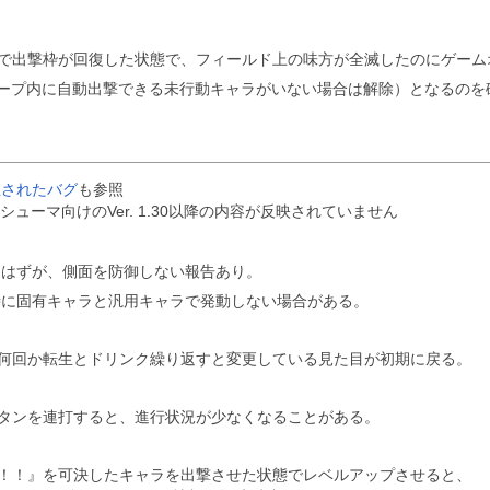
で出撃枠が回復した状態で、フィールド上の味方が全滅したのにゲーム
（グループ内に自動出撃できる未行動キャラがいない場合は解除）となるのを
修正されたバグ
も参照
ンシューマ向けのVer. 1.30以降の内容が反映されていません
るはずが、側面を防御しない報告あり。
時に固有キャラと汎用キャラで発動しない場合がある。
何回か転生とドリンク繰り返すと変更している見た目が初期に戻る。
タンを連打すると、進行状況が少なくなることがある。
！！』を可決したキャラを出撃させた状態でレベルアップさせると、