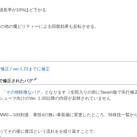
成長率が10%ほど下がる
族の他の魔ビリティーによる回復効果も反転させる。
で修正
/
ver.1.23までに修正
以降で修正されたバグ
」「
その他軽微なバグ
」となります（全部入りの前にSteam版で先行
ンシューマ向けのVer. 1.30以降の内容が反映されていません
WM0→100到達、拳技4の無い拳装備に変更したところ、特殊技一覧か
ってその後に復活という流れをを繰り返すことで、