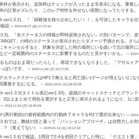
承枠が表示され、追加枠はチェックが入ったまま非表示になる。重複し
枠の計算がズレたり、このレア特性を外せない状態になってたりする。 
Switch ver1.3.2)、『「経験値を独り占めしたい！！」を可決した
認 --
2024-09-27 (金) 17:27:44
tch ver1.3.3)。『全ステータスの情報が即時反映されない』の別パタ
 TARGET」の時のステータスが表示されたりダメージ予測される。さ
にキャンセルすると、対象を決定した時の場所にいる扱いで元の場所に
など一定範囲内のステータスに影響するものだと見やすいかも。 --
2024-
関するものはおま環だったらしく、再現できなくなりました。「アサルト
っぽいです。 --
2024-11-04 (月) 18:17:45
デカマックスゲージはHP1で耐えると死亡扱い(ゲージが増えない)にな
重複する)になる。 --
2024-10-01 (火) 09:54:36
h ver1.3.3(タイトル表記ver1.33)。盗賊のキャットスナッチと
。2以上まとめて弱化を選択すると正常に表示されるようになり、1に
--
2024-11-04 (月) 18:30:49
(再行動技)の射程範囲内の行動終了キャラをR2で選択出来ない --
2024-
tch ver1.3.4)では、舞妓の技と違って「パッションアプローチ」は自
？（覚えてない） --
2025-01-14 (火) 19:12:16
witch ver1.3.4)で確認。1周目で2-4を初回クリアした時に、「