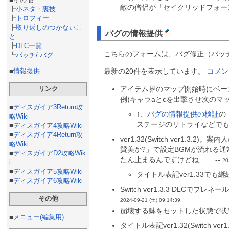
敵の僧侶が「セイクリッドフォー
┣
小ネタ・裏技
┣
トロフィー
┣
取り返しのつかないこ
バグの情報提供
と
┣
DLC一覧
こちらのフォームは、バグ修正（パッ
┗
パッチ
/
バグ
最新の20件を表示しています。
コメン
■
情報提供
アイテム界のマップ開始時にベー
リンク
例)キャラaとcを出撃させ次のマ
■
ディスガイア3Return攻
↑、
バグの情報提供の検証
の
略Wiki
ステージのリトライなどでも変
■
ディスガイア4攻略Wiki
■
ディスガイア4Return攻
ver1.32(Switch ve
略Wiki
賛美か?」で設定BGMが流れる
■
ディスガイアD2攻略Wik
たん止まるんですけどね…… --
20
i
■
ディスガイア5攻略Wiki
タイトル表記ver1.33でも継続
■
ディスガイア6攻略Wiki
Switch ver1.3.3 D
その他
2024-09-21 (土) 09:14:39
崩壊する躰をセットした状態で状
■
メニュー(編集用)
タイトル表記ver1.32(Swit