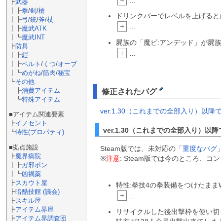
+
...
┣
武器
┃┣
拳
/
剣
/
槍
ドリンクバーでレベルを上げると
┃┣
弓
/
銃
/
斧
/
杖
+
...
┃┣
魔武ATK
┃┗
魔武INT
屍族の「魔ビ:アンデッド」が屍
┣
防具
+
...
┃┣
鎧
┃┣
ベルト
/
くつ
/
オーブ
┃┗
めがね
/
筋肉
/
秘宝
┗
その他
┣
消費アイテム
修正されたバグ
┗
特殊アイテム
ver.1.30（これまでの全部入り）以降
■アイテム関連要素
┣
イノセント
ver.1.30（これまでの全部入り）
┗
特性(プロパティ)
■拠点施設
Steam版では、未対応の「
重度なバグ
┣
魔界病院
※
注意
: Steam版では今のところ、コ
┃┣
ガ邪ポン
┃┗
凶禍薬
┣
スカウト屋
特性:拳技4の拳装備をつけたまま
┣
暗酷技館 (議会)
+
...
┣
スキル屋
┣
アイテム界屋
リサイクルした後出撃枠を使い切
┣
アイテム界調査団