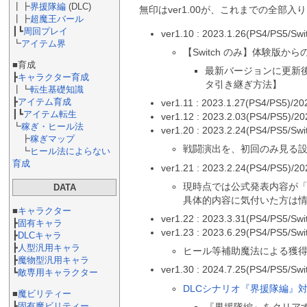
┃┣
界援隊編
(DLC)
無印はver1.00が、これまでの全部入
┃┣
超魔王バール
┃┗
周回プレイ
ver1.10 : 2023.1.26(PS4/PS5/Swi
┗
アイテム界
【Switch のみ】体験版
■育成
最新バージョンに更新
┣
キャラクター育成
タ引き継ぎ方法】
┃┗
転生基礎知識
┣
アイテム育成
ver1.11 : 2023.1.27(PS4/PS5)/20
┃┗
アイテム転生
ver1.12 : 2023.2.03(PS4/PS5)/20
┗
稼ぎ・ヒール法
ver1.20 : 2023.2.24(PS4/PS5/Swi
┣
稼ぎマップ
戦闘演出を、初回のみ見る
┗
ヒール法によらない
育成
ver1.21 : 2023.2.24(PS4/PS5)/20
現時点では公式発表内容が
DATA
具体的内容に気付いた方は
■
キャラクター
ver1.22 : 2023.3.31(PS4/PS5/Swi
┣
固有キャラ
ver1.23 : 2023.6.29(PS4/PS5/Swi
┣
DLCキャラ
┣
人型汎用キャラ
ヒール等補助魔法による獲
┣
魔物型汎用キャラ
ver1.30 : 2024.7.25(PS4/PS5/Swi
┗
敵専用キャラクター
DLCシナリオ『界援隊編』
■
魔ビリティー
┣
固有魔ビリティー
『界援隊編』をクリア