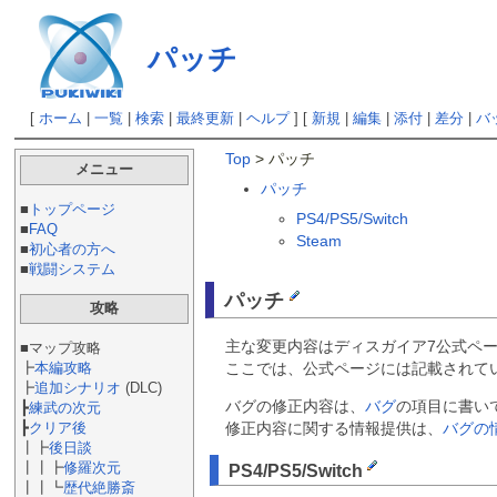
パッチ
[
ホーム
|
一覧
|
検索
|
最終更新
|
ヘルプ
] [
新規
|
編集
|
添付
|
差分
|
バ
Top
> パッチ
メニュー
パッチ
■
トップページ
PS4/PS5/Switch
■
FAQ
Steam
■
初心者の方へ
■
戦闘システム
パッチ
攻略
主な変更内容はディスガイア7公式ペ
■マップ攻略
ここでは、公式ページには記載されて
┣
本編攻略
┣
追加シナリオ
(DLC)
バグの修正内容は、
バグ
の項目に書い
┣
練武の次元
┣
クリア後
修正内容に関する情報提供は、
バグの
┃┣
後日談
┃┃┣
修羅次元
PS4/PS5/Switch
┃┃┗
歴代絶勝斎