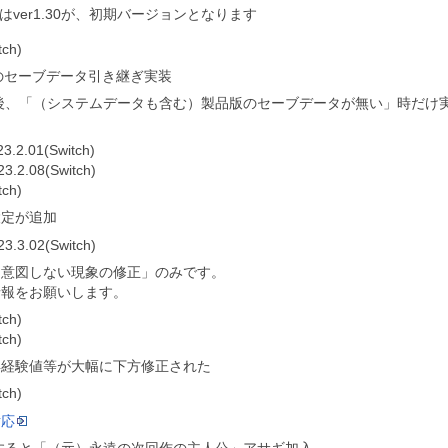
りはver1.30が、初期バージョンとなります
tch)
からのセーブデータ引き継ぎ実装
後、「（システムデータも含む）製品版のセーブデータが無い」時だけ
23.2.01(Switch)
23.2.08(Switch)
tch)
設定が追加
23.3.02(Switch)
「意図しない現象の修正」のみです。
情報をお願いします。
tch)
tch)
得経験値等が大幅に下方修正された
tch)
対応
すると「（元）永遠の次回作の主人公」アサギ加入