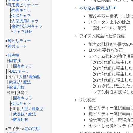
┗
汎用魔ビリティー
やり込み要素追加
┣
固有キャラ
┣
DLCキャラ
魔改神器を継承して誰
┣
人型汎用キャラ
ステータス上限の開放
┣
魔物型汎用キャラ
「羅刹バール」解禁
┗
キャラ以外
アイテム転生の仕様変更
■
弩ビリティー
能力の引継ぎを最大90
■
神討モード
LPの必要数を修正
■
特殊技
アイテム強化の強化項
┣
固有技
「次は4代前に転生し
┃┣
固有キャラ
「次は3代前に転生し
┃┣
DLCキャラ
「次は2代前に転生し
┃┗汎用
人型
/
魔物型
「次は1代前に転生し
┣
武器技
/
魔法
「次も今代に転生した
┣
敵専用技
「レアな特性を獲得し
┗特殊技範囲
┣
固有キャラ
UIの変更
┣
DLCキャラ
魔ビリティー選択画面に
┣汎用
人型
/
魔物型
魔ビリティー選択画面
┣
武器技
/
魔法
┗
敵専用技
秘伝書使用時、習得済
セットした魔ビリティ
■アイテム/
表の説明