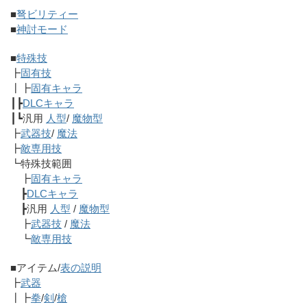
■
弩ビリティー
■
神討モード
■
特殊技
┣
固有技
┃┣
固有キャラ
┃┣
DLCキャラ
┃┗汎用
人型
/
魔物型
┣
武器技
/
魔法
┣
敵専用技
┗特殊技範囲
┣
固有キャラ
┣
DLCキャラ
┣汎用
人型
/
魔物型
┣
武器技
/
魔法
┗
敵専用技
■アイテム/
表の説明
┣
武器
┃┣
拳
/
剣
/
槍