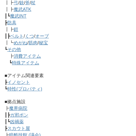
┃┣
弓
/
銃
/
斧
/
杖
┃┣
魔武ATK
┃┗
魔武INT
┣
防具
┃┣
鎧
┃┣
ベルト
/
くつ
/
オーブ
┃┗
めがね
/
筋肉
/
秘宝
┗
その他
┣
消費アイテム
┗
特殊アイテム
■アイテム関連要素
┣
イノセント
┗
特性(プロパティ)
■拠点施設
┣
魔界病院
┃┣
ガ邪ポン
┃┗
凶禍薬
┣
スカウト屋
┣
暗酷技館 (議会)