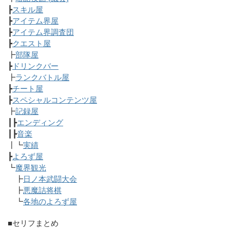
┣
スキル屋
┣
アイテム界屋
┣
アイテム界調査団
┣
クエスト屋
┣
部隊屋
┣
ドリンクバー
┣
ランクバトル屋
┣
チート屋
┣
スペシャルコンテンツ屋
┣
記録屋
┃┣
エンディング
┃┣
音楽
┃┗
実績
┣
よろず屋
┗
魔界観光
┣
日ノ本武闘大会
┣
悪魔詰将棋
┗
各地のよろず屋
■セリフまとめ