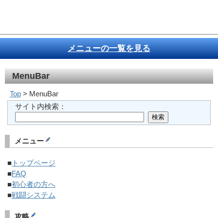
メニューの一覧を見る
MenuBar
Top
> MenuBar
サイト内検索：
メニュー
■
トップページ
■
FAQ
■
初心者の方へ
■
戦闘システム
攻略