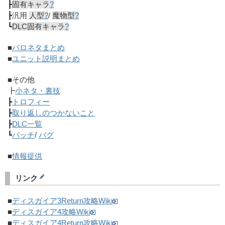
┣
固有キャラ
?
┣汎用
人型
?
/
魔物型
?
┗
DLC固有キャラ
?
■
パロネタまとめ
■
ユニット説明まとめ
■その他
┣
小ネタ・裏技
┣
トロフィー
┣
取り返しのつかないこと
┣
DLC一覧
┗
パッチ
/
バグ
■
情報提供
リンク
■
ディスガイア3Return攻略Wiki
■
ディスガイア4攻略Wiki
■
ディスガイア4Return攻略Wiki