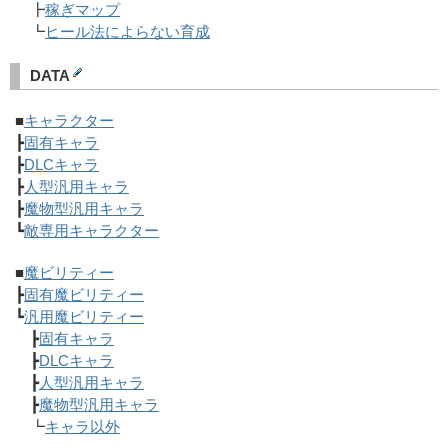
┣
稼ぎマップ
┗
ヒール法によらない育成
DATA
■
キャラクター
┣
固有キャラ
┣
DLCキャラ
┣
人型汎用キャラ
┣
魔物型汎用キャラ
┗
敵専用キャラクター
■
魔ビリティー
┣
固有魔ビリティー
┗
汎用魔ビリティー
┣
固有キャラ
┣
DLCキャラ
┣
人型汎用キャラ
┣
魔物型汎用キャラ
┗
キャラ以外