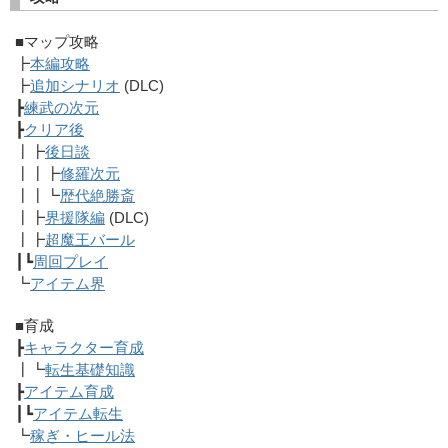
■マップ攻略
┣
本編攻略
┣
追加シナリオ
(DLC)
┣
練武の次元
┣
クリア後
┃┣
後日談
┃┃┣
修羅次元
┃┃┗
歴代絶勝斎
┃┣
界援隊編
(DLC)
┃┣
超魔王バール
┃┗
周回プレイ
┗
アイテム界
■育成
┣
キャラクター育成
┃┗
転生基礎知識
┣
アイテム育成
┃┗
アイテム転生
┗
稼ぎ・ヒール法