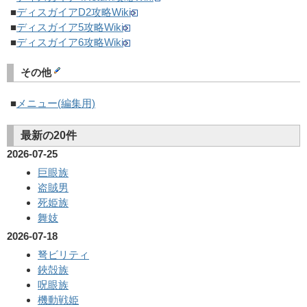
■
ディスガイアD2攻略Wiki
■
ディスガイア5攻略Wiki
■
ディスガイア6攻略Wiki
その他
■
メニュー(編集用)
最新の20件
2026-07-25
巨眼族
盗賊男
死姫族
舞妓
2026-07-18
弩ビリティ
鋏殻族
呪眼族
機動戦姫