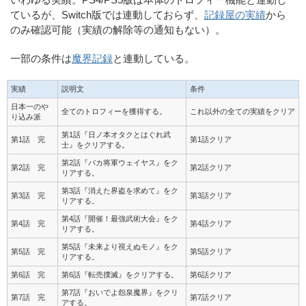
ているが、Switch版では連動しておらず、
記録屋の実績
から
のみ確認可能（実績の解除等の通知もない）。
一部の条件は
魔界記録
と連動している。
実績
説明文
条件
日本一のや
全てのトロフィーを獲得する。
これ以外の全ての実績をクリア
り込み派
第1話『日ノ本オタクとはぐれ武
第1話 完
第1話クリア
士』をクリアする。
第2話『バカ将軍ウェイヤス』をク
第2話 完
第2話クリア
リアする。
第3話『消えた界盗を求めて』をク
第3話 完
第3話クリア
リアする。
第4話『開催！最強武術大会』をク
第4話 完
第4話クリア
リアする。
第5話『未来より視えぬモノ』をク
第5話 完
第5話クリア
リアする。
第6話 完
第6話『転売撲滅』をクリアする。
第6話クリア
第7話『おいでよ怨泉魔界』をクリ
第7話 完
第7話クリア
アする。