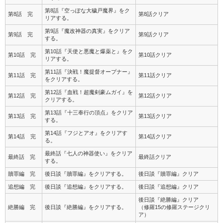
第8話『空っぽな大穢戸魔界』をク
第8話 完
第8話クリア
リアする。
第9話『魔改神器の真実』をクリア
第9話 完
第9話クリア
する。
第10話『天使と悪魔と爆薬と』をク
第10話 完
第10話クリア
リアする。
第11話『決戦！魔提督オープナー』
第11話 完
第11話クリア
をクリアする。
第12話『血戦！超魔剣豪ムガイ』を
第12話 完
第12話クリア
クリアする。
第13話『十三奉行の頂点』をクリア
第13話 完
第13話クリア
する。
第14話『フジとアオ』をクリアす
第14話 完
第14話クリア
る。
最終話『七人の神器使い』をクリア
最終話 完
最終話クリア
する。
贖罪編 完
後日談『贖罪編』をクリアする。
後日談『贖罪編』クリア
追想編 完
後日談『追想編』をクリアする。
後日談『追想編』クリア
後日談『絶勝編』クリア
絶勝編 完
後日談『絶勝編』をクリアする。
（修羅15の修羅ステージクリ
ア）