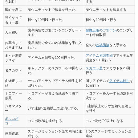
う1杯！
する
魔心を君に
魔心エディットで編集を行った。
魔心エディットを編集する
強くなって
転生を10回以上行った。
転生を10回以上行う
もう一度
魔界病院でガ邪ポンをコンプリート
超魔王級のガ邪ポン
のコンプリ
大人買い
する。
ート特典取得
お薬出して
魔界病院で全ての凶禍薬液を手に入
全ての
凶禍薬液
を入手する
おきますね
れた。
ま～た調査
アイテム界調査団
でアイテム界
アイテム界調査を100回行った。
ッスか
調査を100回行う
キャラクターのスカウトを20回行っ
スカウト屋
でスカウトを20回
名スカウト
た。
行う
由緒正しい
一つのアイテムでアイテム転生を10
同じアイテムで
アイテム転生
を
品
回行った。
10回行う
トロフィー
トロフィーが貰える議題を可決す
トロフィーを入手する議題を可
頂戴
る。
決する
ジオマスタ
5連鎖以上のジオ連鎖で全消し
ジオ連鎖5連鎖以上で全消しする。
ー
を行う
ボッコボ
コンボ数20を達成する。
コンボ数が20以上になる
コ！
ステージミッションを全て同時に達
1つのステージでミッション全
任務達成
成する。
達成