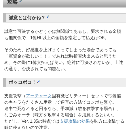
攻略
誠意とは何かね？
誠意で可決するかどうかは無関係であるし、要求される金額
も無関係で、1億HL以上の金額を指定して払えばOK。
そのため、好感度を上げまくってしまった場合であっても
「軍資金が欲しい！！」であれば時折否決出来ると思うた
め、その際に1億支払えば良い。絶対に可決されないが、上述
の通り、否決されても問題ない。
ボッコボコ！
支援攻撃（
アーチャー女
固有魔ビリティー）セットで弓装備
のキャラをたくさん用意して適宜の方法でコンボを繋ぐ。
途中で死なれると困るなら、手加減（敵を攻撃する場合）、
なごみオーラ（味方を攻撃する場合）を用意するといい。
ただし、Ver. 1.35の時点では
支援攻撃の効果
を味方に攻撃する
時に使えないので注意。