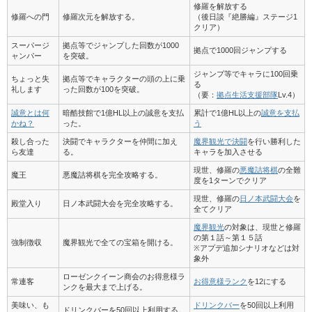
修羅を解放する
修羅への門
修羅次元を解放する。
（後日談『絶勝編』ステージ1
クリア）
スーパージ
拠点等でジャンプした回数が1000
拠点で1000回ジャンプする
ャンパー
を突破。
ジャンプ等でキャラに100回乗
ちょっと失
拠点等でキャラクターの頭の上に乗
る
礼します
った回数が100を突破。
（要：
拠点生活支援部隊
Lv.4）
誠意とは何
暗酷技館で1億HL以上の誠意を支払
累計で1億HL以上の
誠意を支払
かね？
った。
う
殺し合った
決闘でキャラクターを仲間に加え
魔界観光で決闘
を行い勝利した
ら友達
る。
キャラを加入させる
現世、修羅の
悪魔詰将棋
の全難
魔王
悪魔詰将棋を完全攻略する。
度を1ターンでクリア
現世、修羅の
日ノ本武闘大会
を
殿堂入り
日ノ本武闘大会を完全攻略する。
全てクリア
魔界観光
の対象は、現世と修羅
の第１話～第１５話
強制徴収
魔界観光で全ての宝箱を開ける。
※アプデ追加シナリオなどは対
象外
ローゼンクイーン商会のお得意様ラ
常連客
お得意様ランク
を12にする
ンクを最大まで上げる。
美味い、も
ドリンクバー
を50回以上利用
ドリンクバーを50回以上利用する。