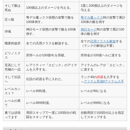
そして敵は
1度に100億以上のダメージを
100億以上のダメージを与える。
死ぬ
与える
弩デカ魔ックス状態の攻撃で敵を
弩デカ魔ックス
時の攻撃で累計
圧☆殺
100体倒す。
100体の敵を倒す
神討モード状態の攻撃で敵を100体
神討モード
時の攻撃で累計100
侍魂
倒す。
体の敵を倒す
全ての
汎用クラスを解放
する
職業斡旋所
全ての汎用クラスを解放する。
（ランクの解放は不要）
ピリノミク
所持ヘルが100億HLを突破。
所持金が100億ヘルに達する
ス
至高にして
レアリティー『エピック』のアイテ
アイテムのレアが「エピック」
究極の一品
ムを入手する。
に達する
そして伝説
ランク40の
武器
を入手する
伝説の武器を手に入れた。
へ
→
アイテム育成#アイテム入手
レベルカン
レベル99到達。
レベルが99になる
スト？
レベルの果
レベル9999到達。
レベルが9999になる
て
裏では頑張
周回スキップで一度に100回分の戦
自動周回で100回分以上を指定
ってます
闘をスキップする。
してスキップする