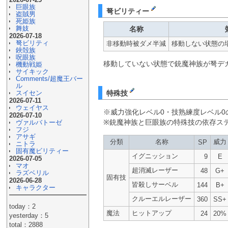
巨眼族
弩ビリティー
盗賊男
死姫族
舞妓
名称
2026-07-18
弩ビリティ
非移動時被ダメ半減
移動しない状態の場
鋏殻族
呪眼族
移動していない状態で銃魔神族が弩デ
機動戦姫
サイキック
Comments/超魔王バー
ル
特殊技
スイセン
2026-07-11
ウェイヤス
※威力強化レベル0・技熟練度レベル0
2026-07-10
※銃魔神族と巨眼族の特殊技の依存ステー
ヴァルバトーゼ
フジ
アサギ
分類
名称
威力
SP
ニトラ
固有魔ビリティー
イグニッション
9
E
2026-07-05
マオ
超消滅レーザー
48
G+
ラズベリル
固有技
2026-06-28
皆殺しサーベル
144
B+
キャラクター
クルーエルレーザー
360
SS+
today：2
魔法
ヒットアップ
24
20%
yesterday：5
total：2888