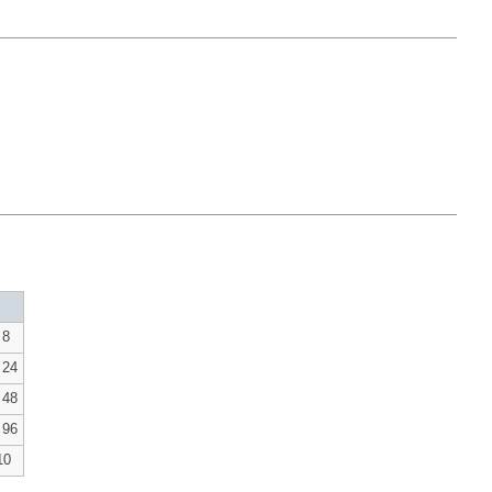
8
24
48
96
10