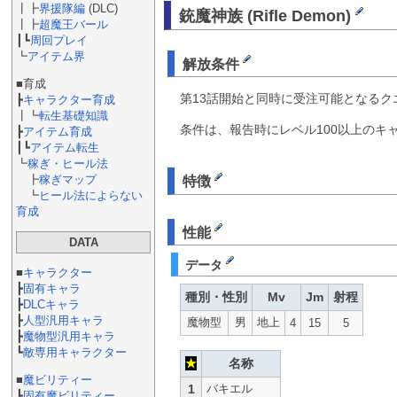
┃┣
界援隊編
(DLC)
銃魔神族 (Rifle Demon)
┃┣
超魔王バール
┃┗
周回プレイ
┗
アイテム界
解放条件
■育成
第13話開始と同時に受注可能となる
┣
キャラクター育成
┃┗
転生基礎知識
条件は、報告時にレベル100以上のキ
┣
アイテム育成
┃┗
アイテム転生
┗
稼ぎ・ヒール法
┣
稼ぎマップ
特徴
┗
ヒール法によらない
育成
性能
DATA
データ
■
キャラクター
┣
固有キャラ
種別・性別
Mv
Jm
射程
┣
DLCキャラ
┣
人型汎用キャラ
魔物型
男
地上
4
15
5
┣
魔物型汎用キャラ
┗
敵専用キャラクター
★
名称
■
魔ビリティー
1
バキエル
┣
固有魔ビリティー