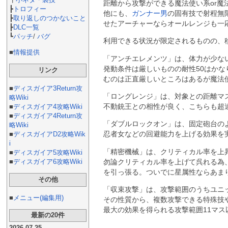
距離から攻撃ができる魔法使い系or
┣
トロフィー
他にも、
ガンナー男
の固有技で射程無
┣
取り返しのつかないこと
せたアーチャーならオールレンジも一
┣
DLC一覧
┗
パッチ
/
バグ
利用できる状況が限定されるものの、
■
情報提供
「アンチエレメンツ」は、体力が少な
発動条件は厳しいものの耐性50はか
リンク
むのは正直厳しいところはあるが魔法
■
ディスガイア3Return攻
「ロングレンジ」は、対象との距離マ
略Wiki
不動銃王との相性が良く、こちらも超
■
ディスガイア4攻略Wiki
■
ディスガイア4Return攻
「ダブルロックオン」は、固定砲台の
略Wiki
忍者女などの回避能力を上げる効果を
■
ディスガイアD2攻略Wik
i
「精密機械」は、クリティカル率を上昇
■
ディスガイア5攻略Wiki
勿論クリティカル率を上げて呉れる為
■
ディスガイア6攻略Wiki
を引っ張る。ついでに星属性ならあま
その他
「収束攻撃」は、攻撃範囲のうちユニ
■
メニュー(編集用)
その性質から、複数攻撃できる特殊技
最大の効果を得られる攻撃範囲11マ
最新の20件
2026-07-25