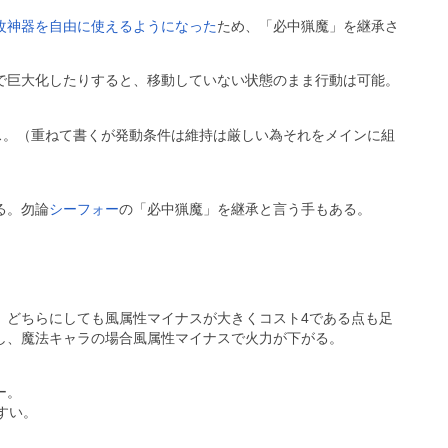
改神器を自由に使えるようになった
ため、「必中猟魔」を継承さ
で巨大化したりすると、移動していない状態のまま行動は可能。
ス。（重ねて書くが発動条件は維持は厳しい為それをメインに組
る。勿論
シーフォー
の「必中猟魔」を継承と言う手もある。
、どちらにしても風属性マイナスが大きくコスト4である点も足
し、魔法キャラの場合風属性マイナスで火力が下がる。
ー。
すい。