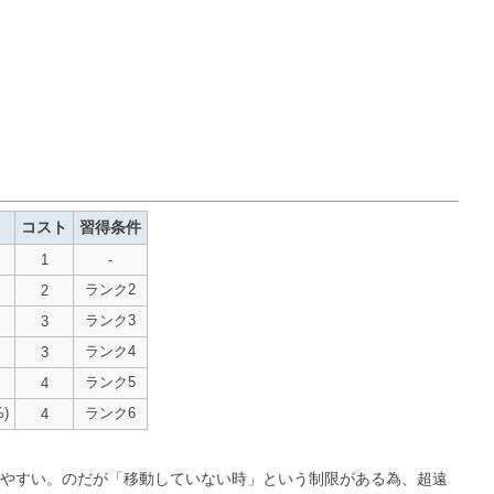
コスト
習得条件
1
-
ランク2
2
ランク3
3
ランク4
3
ランク5
4
)
ランク6
4
じやすい。のだが「移動していない時」という制限がある為、超遠