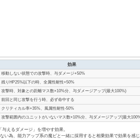
効果
移動しない状態での攻撃時、与ダメージ+50%
残りHP25%以下の時、全属性耐性+50%
攻撃時、対象との距離マス数×10%分、与ダメージアップ(最大100%)
前回と同じ攻撃を行う時、必ず命中する
クリティカル率+35%、風属性耐性-50%
攻撃範囲内のユニットがいないマス数×10%分、与ダメージアップ(最大100%
「与えるダメージ」を増やす効果。
ではない為、能力アップ系の魔ビと一緒に採用すると相乗効果で効果を感