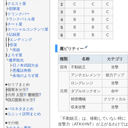
┣
クエスト屋
2
C
C
C
┣
部隊屋
3
B
B
C
┣
ドリンクバー
┣
ランクバトル屋
4
B
B
C
┣
チート屋
5
B
B
C
┣
スペシャルコンテンツ屋
┣
記録屋
6
B
B
C
┃┣
エンディング
┃┣
音楽
魔ビリティー
┃┗
実績
┣
よろず屋
種類
名称
カテゴリ
┗
魔界観光
┣
日ノ本武闘大会
固有
不動銃王
攻撃
┣
悪魔詰将棋
アンチエレメンツ
能力アップ
┗
各地のよろず屋
ロングレンジ
攻撃
■セリフまとめ
┣
固有キャラ
?
汎用
ダブルロックオン
命中
┣汎用
人型
?
/
魔物型
?
精密機械
クリティカル
┗
DLC固有キャラ
?
収束攻撃
攻撃
■
パロネタまとめ
■
ユニット説明まとめ
「不動銃王」は、移動していない時に
■その他
攻撃力（ATKやINT）が上がるわけ
┣
小ネタ・裏技