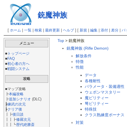
銃魔神族
[
ホーム
|
一覧
|
検索
|
最終更新
|
ヘルプ
] [
新規
|
編集
|
添付
|
差分
|
バ
Top
> 銃魔神族
メニュー
銃魔神族 (Rifle Demon)
■
トップページ
解放条件
■
FAQ
特徴
■
初心者の方へ
性能
■
戦闘システム
データ
攻略
各種耐性
パラメータ・装備適性
■マップ攻略
ウェポンマスタリー
┣
本編攻略
魔ビリティー
┣
追加シナリオ
(DLC)
弩ビリティー
┣
練武の次元
特殊技
┣
クリア後
┃┣
後日談
クラス熟練度ボーナス
┃┃┣
修羅次元
対策
┃┃┗
歴代絶勝斎