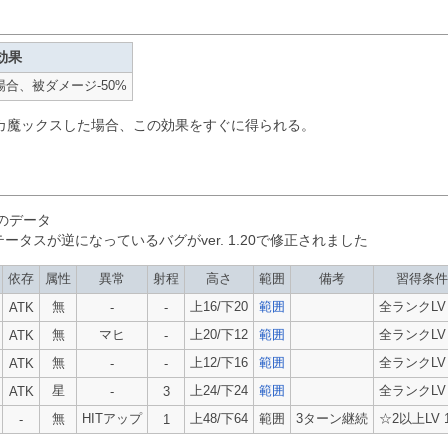
効果
合、被ダメージ-50%
カ魔ックスした場合、この効果をすぐに得られる。
のデータ
タスが逆になっているバグがver. 1.20で修正されました
依存
属性
異常
射程
高さ
範囲
備考
習得条件
無
上16/下20
範囲
全ランクLV 
ATK
-
-
無
マヒ
上20/下12
範囲
全ランクLV 
ATK
-
無
上12/下16
範囲
全ランクLV 
ATK
-
-
星
上24/下24
範囲
全ランクLV 
ATK
-
3
無
HITアップ
上48/下64
範囲
3ターン継続
☆2以上LV 
-
1