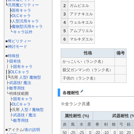
┗
汎用魔ビリティー
2
ガムビエル
┣
固有キャラ
3
アドナキエル
┣
DLCキャラ
┣
人型汎用キャラ
4
ウェルキエル
┣
魔物型汎用キャラ
5
アムブリエル
┗
キャラ以外
6
マルキダエル
■
弩ビリティー
■
神討モード
性格
備考
■
特殊技
┣
固有技
かっこいい（ランク名）
┃┣
固有キャラ
親父ガンマンの（ランク名）
┃┣
DLCキャラ
┃┗汎用
人型
/
魔物型
子供の（ランク名）
┣
武器技
/
魔法
┣
敵専用技
各種耐性
┗特殊技範囲
┣
固有キャラ
※全ランク共通
┣
DLCキャラ
┣汎用
人型
/
魔物型
┣
武器技
/
魔法
属性耐性 (%)
武器耐性 (%
┗
敵専用技
炎
風
水
星
拳
剣
槍
弓
銃
■アイテム/
表の説明
50
-25
-25
0
-20
-10
0
10
20