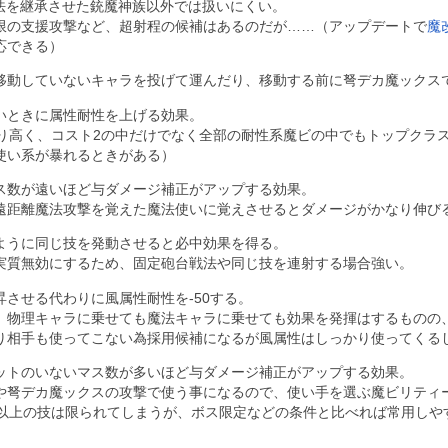
魔法を継承させた銃魔神族以外では扱いにくい。
限の支援攻撃など、超射程の候補はあるのだが……（アップデートで
魔
応できる）
移動していないキャラを投げて運んだり、移動する前に弩デカ魔ックス
いときに属性耐性を上げる効果。
なり高く、コスト2の中だけでなく全部の耐性系魔ビの中でもトップクラ
使い系が暴れるときがある）
ス数が遠いほど与ダメージ補正がアップする効果。
遠距離魔法攻撃を覚えた魔法使いに覚えさせるとダメージがかなり伸び
ように同じ技を発動させると必中効果を得る。
実質無効にするため、固定砲台戦法や同じ技を連射する場合強い。
させる代わりに風属性耐性を‐50する。
、物理キャラに乗せても魔法キャラに乗せても効果を発揮はするものの
り相手も使ってこない為採用候補になるが風属性はしっかり使ってくる
ットのいないマス数が多いほど与ダメージ補正がアップする効果。
や弩デカ魔ックスの攻撃で使う事になるので、使い手を選ぶ魔ビリティ
ス以上の技は限られてしまうが、ボス限定などの条件と比べれば常用しや