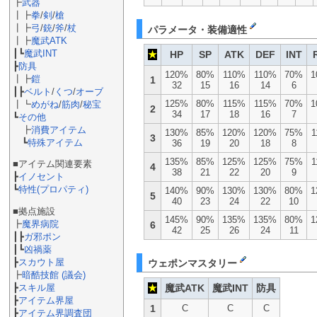
┣
武器
┃┣
拳
/
剣
/
槍
┃┣
弓
/
銃
/
斧
/
杖
パラメータ・装備適性
┃┣
魔武ATK
┃┗
魔武INT
★
HP
SP
ATK
DEF
INT
┣
防具
120%
80%
110%
110%
70%
1
┃┣
鎧
1
32
15
16
14
6
┃┣
ベルト
/
くつ
/
オーブ
125%
80%
115%
115%
70%
1
┃┗
めがね
/
筋肉
/
秘宝
2
34
17
18
16
7
┗
その他
┣
消費アイテム
130%
85%
120%
120%
75%
1
3
┗
特殊アイテム
36
19
20
18
8
135%
85%
125%
125%
75%
1
■アイテム関連要素
4
38
21
22
20
9
┣
イノセント
┗
特性(プロパティ)
140%
90%
130%
130%
80%
1
5
40
23
24
22
10
■拠点施設
145%
90%
135%
135%
80%
1
┣
魔界病院
6
42
25
26
24
11
┃┣
ガ邪ポン
┃┗
凶禍薬
┣
スカウト屋
ウェポンマスタリー
┣
暗酷技館 (議会)
★
魔武ATK
魔武INT
防具
┣
スキル屋
┣
アイテム界屋
1
C
C
C
┣
アイテム界調査団