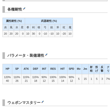
各種耐性
属性耐性 (%)
武器耐性 (%)
炎
風
水
星
拳
剣
槍
弓
銃
斧
杖
魔
20
20
20
0
10
30
0
-10
-10
10
-20
10
パラメータ・装備適性
射
投
反
ク
HP
SP
ATK
DEF
INT
RES
HIT
SPD
Mv
Jm
程
げ
撃
リ
120%
110%
115%
115%
90%
100%
100%
90%
5
15
1
5
3
7%
40
26
21
18
12
15
14
12
ウェポンマスタリー