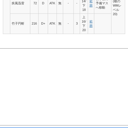
14/
範
(槍の
疾風迅雷
72
D
ATK
無
-
-
予備マス
下
囲
WMレ
へ移動
18
ベル
20)
上
16/
範
竹子円斬
216
D+
ATK
無
-
3
下
囲
20