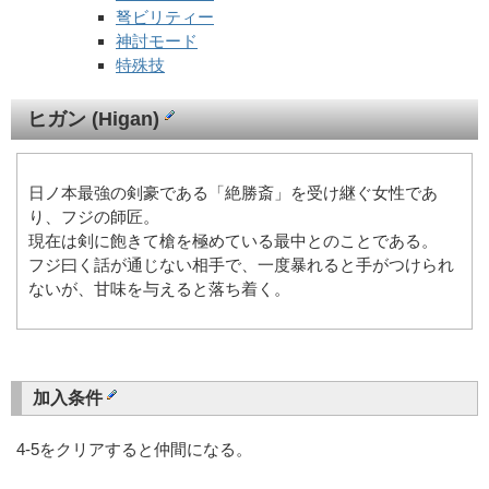
弩ビリティー
神討モード
特殊技
ヒガン (Higan)
日ノ本最強の剣豪である「絶勝斎」を受け継ぐ女性であ
り、フジの師匠。
現在は剣に飽きて槍を極めている最中とのことである。
フジ曰く話が通じない相手で、一度暴れると手がつけられ
ないが、甘味を与えると落ち着く。
加入条件
4-5をクリアすると仲間になる。