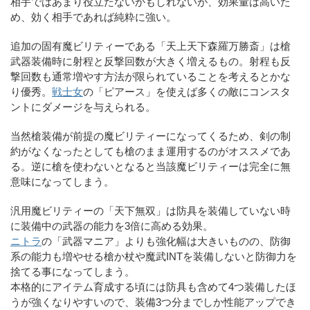
相手ではあまり役立たないかもしれないが、効果量は高いた
め、効く相手であれば純粋に強い。
追加の固有魔ビリティーである「天上天下森羅万勝斎」は槍
武器装備時に射程と反撃回数が大きく増えるもの。射程も反
撃回数も通常増やす方法が限られていることを考えるとかな
り優秀。
戦士女
の「ピアース」を使えば多くの敵にコンスタ
ントにダメージを与えられる。
当然槍装備が前提の魔ビリティーになってくるため、剣の制
約がなくなったとしても槍のまま運用するのがオススメであ
る。逆に槍を使わないとなると当該魔ビリティーは完全に無
意味になってしまう。
汎用魔ビリティーの「天下無双」は防具を装備していない時
に装備中の武器の能力を3倍に高める効果。
ニトラ
の「武器マニア」よりも強化幅は大きいものの、防御
系の能力も増やせる槍か杖や魔武INTを装備しないと防御力を
捨てる事になってしまう。
本格的にアイテム育成する頃には防具も含めて4つ装備したほ
うが強くなりやすいので、装備3つ分までしか性能アップでき