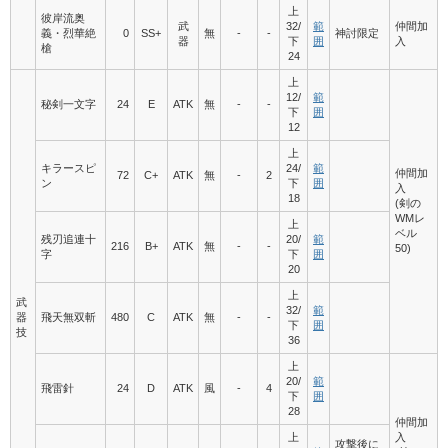
上
彼岸流奥
武
32/
範
仲間加
義・烈華絶
0
SS+
無
-
-
神討限定
器
下
囲
入
槍
24
上
12/
範
秘剣一文字
24
E
ATK
無
-
-
下
囲
12
上
キラースピ
24/
範
仲間加
72
C+
ATK
無
-
2
ン
下
囲
入
18
(剣の
WMレ
上
ベル
残刃追連十
20/
範
216
B+
ATK
無
-
-
50)
字
下
囲
20
上
武
32/
範
器
飛天無双斬
480
C
ATK
無
-
-
下
囲
技
36
上
20/
範
飛雷針
24
D
ATK
風
-
4
下
囲
28
仲間加
上
入
攻撃後に