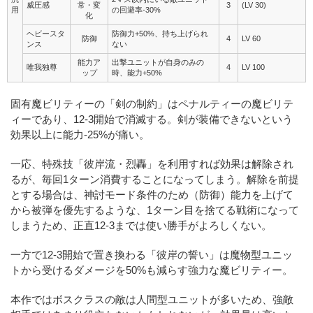
威圧感
常・変
3
(LV 30)
用
の回避率-30%
化
ヘビースタ
防御力+50%、持ち上げられ
防御
4
LV 60
ンス
ない
能力ア
出撃ユニットが自身のみの
唯我独尊
4
LV 100
ップ
時、能力+50%
固有魔ビリティーの「剣の制約」はペナルティーの魔ビリテ
ィーであり、12-3開始で消滅する。剣が装備できないという
効果以上に能力-25%が痛い。
一応、特殊技「彼岸流・烈轟」を利用すれば効果は解除され
るが、毎回1ターン消費することになってしまう。解除を前提
とする場合は、神討モード条件のため（防御）能力を上げて
から被弾を優先するような、1ターン目を捨てる戦術になって
しまうため、正直12-3までは使い勝手がよろしくない。
一方で12-3開始で置き換わる「彼岸の誓い」は魔物型ユニッ
トから受けるダメージを50%も減らす強力な魔ビリティー。
本作ではボスクラスの敵は人間型ユニットが多いため、強敵