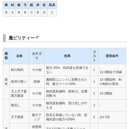
拳
剣
槍
弓
銃
斧
杖
防具
B
S
B
B
C
B
D
C
魔ビリティー
コ
種
カテゴ
名称
効果
ス
習得条件
類
リ
ト
能力-25%、剣武器を装備でき
-
剣の制約
その他
1
ない
12-3開始で消滅
固
魔物型ユニットに攻撃された
12-3開始時、剣
彼岸の誓い
防御
1
有
時、被ダメージ-50%
の制約が変化
天上天下森
槍武器装備時、射程+2、反撃
その他
1
12-3開始
羅万勝斎
回数+5
槍武器装備時、受け流しが行
槍流し
その他
2
-
える
能力ア
防具を装備していない時、装
天下無双
2
(LV 10)
ップ
備武器の能力+200%
状態異
汎
2マス以内にいる敵ユニット