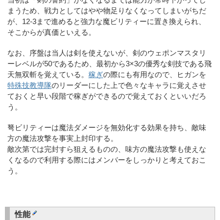
まうため、戦力としてはやや物足りなくなってしまいがちだ
が、12-3まで進めると強力な魔ビリティーに置き換えられ、
そこからが真価といえる。
なお、序盤は当人は剣を使えないが、剣のウェポンマスタリ
ーレベルが50であるため、最初から3×3の優秀な剣技である飛
天無双斬を覚えている。
稼ぎ
の際にも有用なので、ヒガンを
特殊技教導隊
のリーダーにした上で色々なキャラに覚えさせ
ておくと早い段階で稼ぎができるので覚えておくといいだろ
う。
弩ビリティーは魔法ダメージを無効化する効果を持ち、敵味
方の魔法攻撃を事実上封印する。
敵次第では完封すら狙えるものの、味方の魔法攻撃も使えな
くなるので利用する際にはメンバーをしっかりと考えておこ
う。
性能