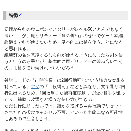
特徴
初期から剣のウェポンマスタリーがレベル50ととんでもなく
高い……が、魔ビリティー「剣の誓約」のせいでゲーム本編
終盤まで剣が使えないため、基本的には槍を使うことになる
と思われる。
絶勝斎の名を意識するなら剣が使えるようになったら剣を使
うというのも手だが、基本的に魔ビリティーの兼ね合いでそ
のまま槍を使い続ければいいだろう。
神討モードの「卍時唯勝」は2回行動可能という強力な効果を
持っている。
フジ
の「二段構え」などと異なり、文字通り2回
行動出来るため、1回攻撃した後再度移動して他の相手を狙っ
たり、補助→攻撃など様々な使い方ができる。
ただし行動順しだいでは、誰かを投げる→再行動でリセット
されたため投げキャンセル不可、といった事態になる可能性
もあるので注意しよう。
当初は「剣の誓約」がなくなるまでは能力が常時下がってし