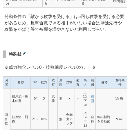
12-3開始
つ)
る
る
発動条件の「敵から攻撃を受ける」は5回も攻撃を受ける必要
があるため、反撃合戦できる相手がいない場合は単独先行や
攻撃をかばう等で被弾を増やさないと利用しづらい。
特殊技
※威力強化レベル0・技熟練度レベル0のデータ
分
依
属
射
高
範
習得条
名称
SP
威力
異常
備考
類
存
性
程
さ
囲
件
上
彼岸流・基
武
16/
範
54
D
無
-
-
(LV 8)
本の型
器
下
囲
20
上
固
全能
彼岸流・烈
12/
自
剣の制約
有
216
10%
-
無
力ア
-
LV 42
轟
下
身
を無効化
技
ップ
12