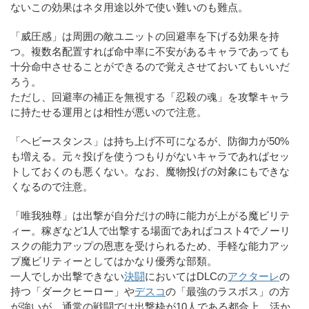
ないこの効果はネタ用途以外で使い難いのも難点。
「威圧感」は周囲の敵ユニットの回避率を下げる効果を持
つ。複数名配置すれば命中率に不安があるキャラであっても
十分命中させることができるので覚えさせておいてもいいだ
ろう。
ただし、回避率の補正を無視する「忍殺の魂」を攻撃キャラ
に持たせる運用とは相性が悪いので注意。
「ヘビースタンス」は持ち上げ不可になるが、防御力が50%
も増える。元々投げを使うつもりがないキャラであればセッ
トしておくのも悪くない。なお、魔物投げの対象にもできな
くなるので注意。
「唯我独尊」は出撃が自分だけの時に能力が上がる魔ビリテ
ィー。稼ぎなど1人で出撃する場面であればコスト4でノーリ
スクの能力アップの恩恵を受けられるため、手軽な能力アッ
プ魔ビリティーとしてはかなり優秀な部類。
一人でしか出撃できない
決闘
においてはDLCの
アクターレ
の
持つ「ダークヒーロー」や
デスコ
の「最強のラスボス」の方
が強いが、通常の戦闘では出撃枠が10人である都合上、活か