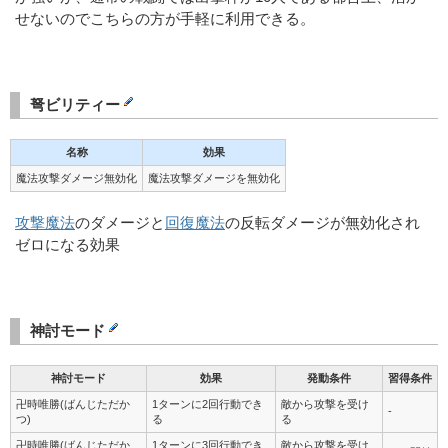
せないのでこちらの方が手軽に利用できる。
弩ビリティー
名称
効果
魔法攻撃ダメージ無効化
魔法攻撃ダメージを無効化
攻撃魔法
のダメージと
回復魔法
の反転ダメージが無効化され
ゼロになる効果
神討モード
神討モード
効果
発動条件
習得条件
卍時唯勝(ばんじただか
1ターンに2回行動でき
敵から攻撃を受け
-
つ)
る
る
卍時唯勝(ばんじただか
1ターンに3回行動でき
敵から攻撃を受け