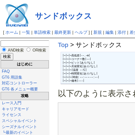
サンドボックス
[
ホーム
|
一覧
|
単語検索
|
最終更新
|
ヘルプ
] [
新規
|
編集
|
添付
|
差
Top
> サンドボックス
AND検索
OR検索
|~|~|~高低差|--.-m|

|~|~|~コーナー数|--|

|~|~|~ピット|あり/なし|

はじめに
|~|~|~天候変化|あり/なし|

|~|~|~|温度 --℃|

FAQ
|~|~|~時間変化|あり/なし|

GT6 用語集
|~|~|~|時刻 --:--～--:--|

|~|~|~備考|---|
対応コントローラー
GT6 各メニュー概要
以下のように表示さ
攻略
レース入門
キャリアモード
ライセンス
スペシャルイベント
シーズナルイベント
┗最新のイベント