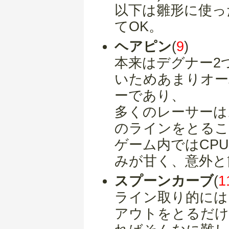
以下は雛形に使っ
てOK。
ヘアピン
(
9
)
本来はデグナー2
いためあまりオー
ーであり、
多くのレーサーは
のラインをとるこ
ゲーム内ではCP
みが甘く、意外と
スプーンカーブ
(
1
ライン取り的には
アウトをとるだけ