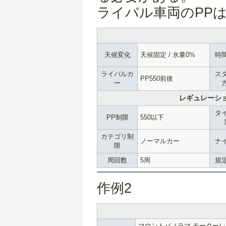
ライバル車両のPP
天候変化
天候固定 / 水量0%
時
ライバルカ
ス
PP550前後
ー
レギュレーシ
タ
PP制限
550以下
カテゴリ制
ノーマルカー
ナ
限
周回数
5周
規
作例2
マウントパノラマ モーター