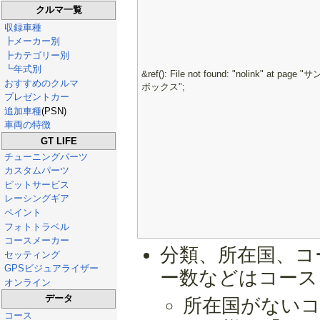
クルマ一覧
収録車種
┣メーカー別
┣カテゴリー別
┗年式別
&ref(): File not found: "nolink" at page "
おすすめのクルマ
ボックス";
プレゼントカー
追加車種
(PSN)
車両の特徴
GT LIFE
チューニングパーツ
カスタムパーツ
ピットサービス
レーシングギア
ペイント
フォトトラベル
コースメーカー
分類、所在国、コ
セッティング
GPSビジュアライザー
ー数などはコース
オンライン
データ
所在国がないコ
コース