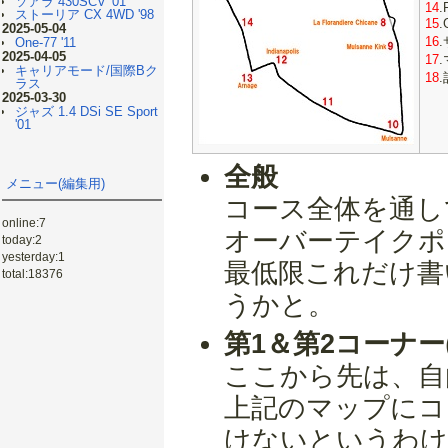
ソアラ 430SCV '01
14
.
ストーリア CX 4WD '98
15
2025-05-04
16
One-77 '11
2025-04-05
17
キャリアモード/国際Bク
18
ラス
2025-03-30
ジャズ 1.4 DSi SE Sport
'01
全般
メニュー(編集用)
コース全体を通し
online:7
オーバーテイクポ
today:2
yesterday:1
最低限これだけ書
total:18376
うかと。
第1＆第2コーナー
ここから先は、自
上記のマップにコ
けないというわけ