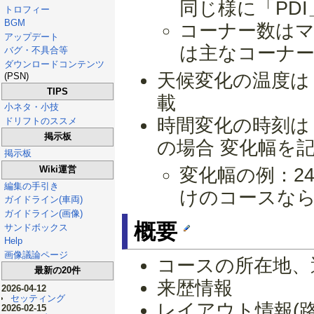
同じ様に「PD
トロフィー
BGM
コーナー数は
アップデート
は主なコーナ
バグ・不具合等
ダウンロードコンテンツ
天候変化の温度は
(PSN)
TIPS
載
小ネタ・小技
時間変化の時刻は
ドリフトのススメ
掲示板
の場合 変化幅を
掲示板
Wiki運営
変化幅の例：24時
編集の手引き
けのコースなら 1
ガイドライン(車両)
ガイドライン(画像)
概要
サンドボックス
Help
画像議論ページ
コースの所在地、
最新の20件
来歴情報
2026-04-12
セッティング
レイアウト情報(
2026-02-15