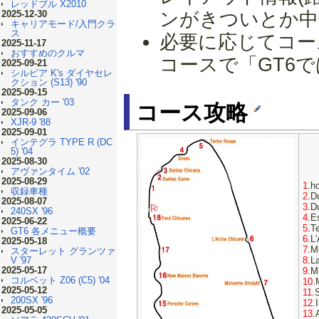
レッドブル X2010
2025-12-30
ンがきついとか中
キャリアモード/入門クラ
ス
必要に応じてコー
2025-11-17
おすすめのクルマ
コースで「GT6で
2025-09-21
シルビア K's ダイヤセレ
クション (S13) '90
2025-09-15
タンク カー '03
コース攻略
2025-09-06
XJR-9 '88
2025-09-01
インテグラ TYPE R (DC
5) '04
2025-08-30
アヴァンタイム '02
2025-08-29
1
.h
収録車種
2
.D
2025-08-07
3
.D
240SX '96
4
.E
2025-06-22
5
.T
GT6 各メニュー概要
6
.L
2025-05-18
7
.M
スターレット グランツァ
8
.L
V '97
2025-05-17
9
.M
コルベット Z06 (C5) '04
10
.
2025-05-12
11
.
200SX '96
12
.
2025-05-05
13
.