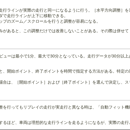
走行ラインが実際の走行と同一になるように行う。［水平方向調整］を
ダで走行ラインが上下に移動できる。
ップのズーム／スクロールを行うと調整が容易になる。
みがあると、この調整だけでは改善しないことがある。その際は併せて
レビューは最小で1分、最大で30分となっている。走行データが30分以
と、開始ポイント、終了ポイントを時間で指定する方法がある。特定の
場合は、［開始ポイント］および［終了ポイント］を選んで決定し、ス
整を行ってもリプレイの走行が実走行と異なる時は、「自動フィット機
するほど、車両は理想的な走行ラインを走るようになるが、実際の走行