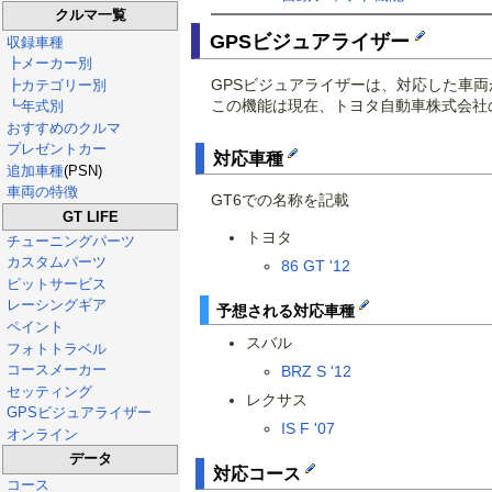
クルマ一覧
GPSビジュアライザー
収録車種
┣メーカー別
GPSビジュアライザーは、対応した車
┣カテゴリー別
この機能は現在、トヨタ自動車株式会社の「ス
┗年式別
おすすめのクルマ
プレゼントカー
対応車種
追加車種
(PSN)
車両の特徴
GT6での名称を記載
GT LIFE
トヨタ
チューニングパーツ
カスタムパーツ
86 GT '12
ピットサービス
レーシングギア
予想される対応車種
ペイント
スバル
フォトトラベル
コースメーカー
BRZ S '12
セッティング
レクサス
GPSビジュアライザー
IS F '07
オンライン
データ
対応コース
コース