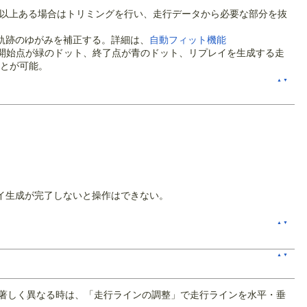
0分以上ある場合はトリミングを行い、走行データから必要な部分を抜
軌跡のゆがみを補正する。詳細は、
自動フィット機能
の開始点が緑のドット、終了点が青のドット、リプレイを生成する走
とが可能。
▲
▼
。
イ生成が完了しないと操作はできない。
▲
▼
▲
▼
と著しく異なる時は、「走行ラインの調整」で走行ラインを水平・垂