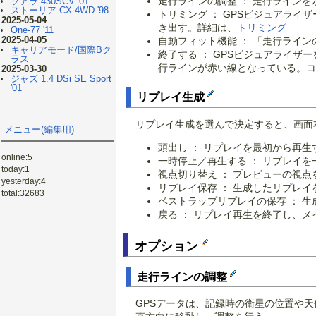
走行ラインの調整 ： 走行ライン
ソアラ 430SCV '01
ストーリア CX 4WD '98
トリミング ： GPSビジュアラ
2025-05-04
き出す。詳細は、
トリミング
One-77 '11
2025-04-05
自動フィット機能 ： 「走行ライ
キャリアモード/国際Bク
終了する ： GPSビジュアライ
ラス
行ラインが赤い線となっている。コ
2025-03-30
ジャズ 1.4 DSi SE Sport
'01
リプレイ生成
リプレイ生成を選んで決定すると、画面
メニュー(編集用)
頭出し ： リプレイを最初から再生
online:5
一時停止／再生する ： リプレイ
today:1
視点切り替え ： プレビューの視点
yesterday:4
リプレイ保存 ： 生成したリプレ
total:32683
ベストラップリプレイの保存 ： 
戻る ： リプレイ再生を終了し、
オプション
走行ラインの調整
GPSデータは、記録時の衛星の位置や