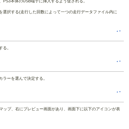
PS3本体のUSB端子に挿入するよう促される。
を選択する(走行した回数によって一つの走行データファイル内に
▲
▼
する。
▲
▼
カラーを選んで決定する。
▲
▼
スマップ、右にプレビュー画面があり、画面下に以下のアイコンが表