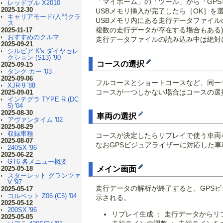
「マイホーム」の「ツール」から「GPS
レッドブル X2010
2025-12-30
USBメモリ挿入が完了したら［OK］を
キャリアモード/入門クラ
USBメモリ内にある走行データファイ
ス
複数の走行データが存在する場合もある
2025-11-17
おすすめのクルマ
走行データファイルの読み込み中は絶対
2025-09-21
シルビア K's ダイヤセレ
クション (S13) '90
コースの選択
2025-09-15
タンク カー '03
2025-09-06
フルコースとショートコースなど、同一
XJR-9 '88
コースが一つしかない場合はコースの選
2025-09-01
インテグラ TYPE R (DC
5) '04
2025-08-30
車両の選択
アヴァンタイム '02
2025-08-29
収録車種
コースが決定したらリプレイで使う車両
2025-08-07
なおGPSビジュアライザーに対応した
240SX '96
2025-06-22
GT6 各メニュー概要
2025-05-18
メイン画面
スターレット グランツァ
V '97
走行データの解析が終了すると、GPS
2025-05-17
コルベット Z06 (C5) '04
示される。
2025-05-12
200SX '96
リプレイ生成 ： 走行データから
2025-05-05