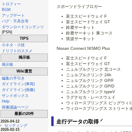
トロフィー
スポーツドライブロガー
BGM
アップデート
富士スピードウェイ F
バグ・不具合等
富士スピードウェイ GT
ダウンロードコンテンツ
鈴鹿サーキット
(PSN)
鈴鹿サーキット 東コース
筑波サーキット
TIPS
小ネタ・小技
Nissan Connect NISMO Plus
ドリフトのススメ
掲示板
富士スピードウェイ F
富士スピードウェイ GT
掲示板
ニュルブルクリンク 北コース
Wiki運営
ニュルブルクリンク 24h
編集の手引き
ニュルブルクリンク GP/F
ガイドライン(車両)
ニュルブルクリンク GP/D
ガイドライン(画像)
ニュルブルクリンク typeV
サンドボックス
ラグナセカ・レースウェイ
Help
ウィロースプリングス ビッグウィ
画像議論ページ
ウィロースプリングス ストリート
最新の20件
走行データの取得
2026-04-12
セッティング
2026-02-15