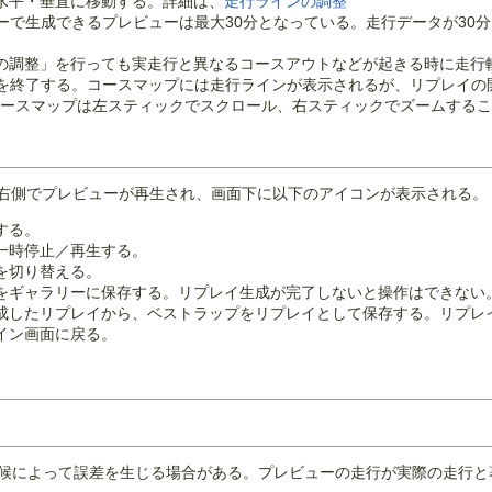
を水平・垂直に移動する。詳細は、
走行ラインの調整
イザーで生成できるプレビューは最大30分となっている。走行データが3
ンの調整」を行っても実走行と異なるコースアウトなどが起きる時に走行
ザーを終了する。コースマップには走行ラインが表示されるが、リプレイ
ースマップは左スティックでスクロール、右スティックでズームするこ
右側でプレビューが再生され、画面下に以下のアイコンが表示される。
する。
を一時停止／再生する。
を切り替える。
イをギャラリーに保存する。リプレイ生成が完了しないと操作はできない
生成したリプレイから、ベストラップをリプレイとして保存する。リプレ
メイン画面に戻る。
天候によって誤差を生じる場合がある。プレビューの走行が実際の走行