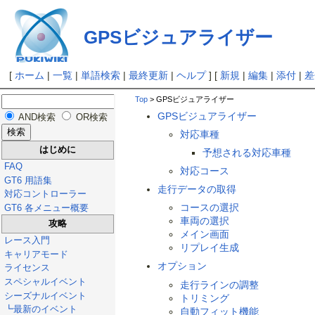
GPSビジュアライザー
[
ホーム
|
一覧
|
単語検索
|
最終更新
|
ヘルプ
] [
新規
|
編集
|
添付
|
差
Top
> GPSビジュアライザー
GPSビジュアライザー
AND検索
OR検索
対応車種
はじめに
予想される対応車種
FAQ
対応コース
GT6 用語集
走行データの取得
対応コントローラー
コースの選択
GT6 各メニュー概要
車両の選択
攻略
メイン画面
レース入門
リプレイ生成
キャリアモード
オプション
ライセンス
スペシャルイベント
走行ラインの調整
シーズナルイベント
トリミング
┗最新のイベント
自動フィット機能