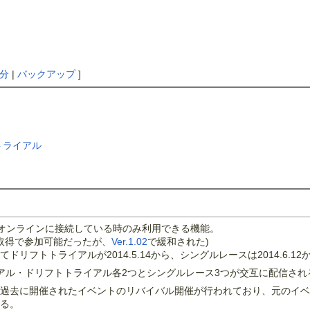
分
|
バックアップ
]
トライアル
オンラインに接続している時のみ利用できる機能。
取得で参加可能だったが、
Ver.1.02
で緩和された)
リフトトライアルが2014.5.14から、シングルレースは2014.6.1
イアル・ドリフトトライアル各2つとシングルレース3つが交互に配信され
トから過去に開催されたイベントのリバイバル開催が行われており、元のイ
る。