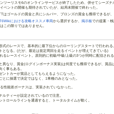
てグランツーリスモ6のオンラインサービスが終了したため、併せてシーズ
イベントの開催も期待されていたが、結局未開催で終わった。
/TTはゴールドの賞金と共にシルバー、ブロンズの賞金も獲得できるが
T6Wikiにおける攻略オススメ車両
から選択するか、
掲示板
での提案・検
はこの限りではありません。
形式のレースで、基本的に最下位からのローリングスタートで行われる
トとなる。(だが、最近は規定周回を走るイベントが増えてきている)
れるレースイベント。原則的に初級/中級/上級の3つが同時に配信され
と異なり、賞金(ログインボーナス実装)は何度でも獲得できるが、賞品
向く事もある。
プレゼントカーが賞品としてもらえるようになった。
ごとに抽選で決定ではなく、1車種のみとなった。
よる性能差ボーナスは、実装されていなかった。
ナルティーが設定されているので注意。
ントロールラインを通過すると、トータルタイムが動く。