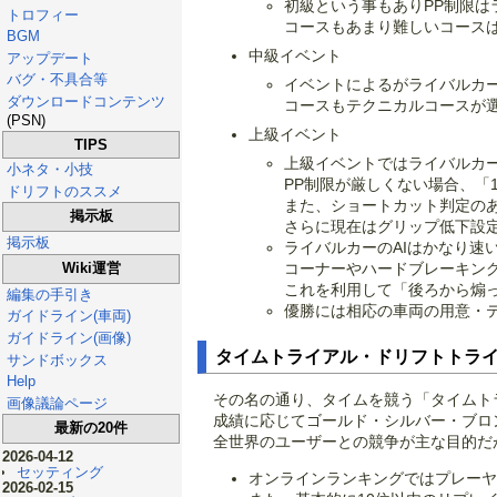
初級という事もありPP制限は
トロフィー
コースもあまり難しいコース
BGM
中級イベント
アップデート
バグ・不具合等
イベントによるがライバルカー
ダウンロードコンテンツ
コースもテクニカルコースが
(PSN)
上級イベント
TIPS
上級イベントではライバルカー
小ネタ・小技
PP制限が厳しくない場合、「
ドリフトのススメ
また、ショートカット判定の
掲示板
さらに現在はグリップ低下設
掲示板
ライバルカーのAIはかなり速
Wiki運営
コーナーやハードブレーキン
これを利用して「後ろから煽
編集の手引き
優勝には相応の車両の用意・
ガイドライン(車両)
ガイドライン(画像)
タイムトライアル・ドリフトトラ
サンドボックス
Help
その名の通り、タイムを競う「タイムト
画像議論ページ
成績に応じてゴールド・シルバー・ブロン
最新の20件
全世界のユーザーとの競争が主な目的だ
2026-04-12
セッティング
オンラインランキングではプレーヤ
2026-02-15