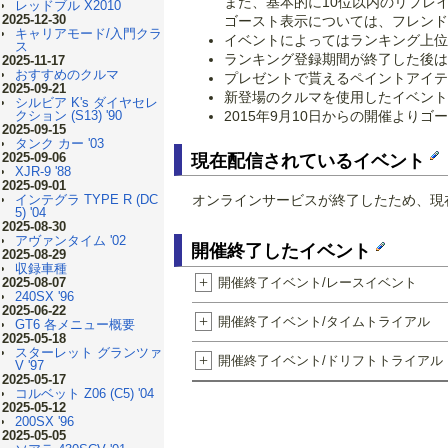
また、基本的に10位以内のリプレ
レッドブル X2010
2025-12-30
ゴースト表示については、フレンド
キャリアモード/入門クラ
イベントによってはランキング上位
ス
ランキング登録期間が終了した後は
2025-11-17
おすすめのクルマ
プレゼントで貰えるペイントアイテ
2025-09-21
新登場のクルマを使用したイベント
シルビア K's ダイヤセレ
クション (S13) '90
2015年9月10日からの開催よ
2025-09-15
タンク カー '03
2025-09-06
現在配信されているイベント
XJR-9 '88
2025-09-01
オンラインサービスが終了したため、現
インテグラ TYPE R (DC
5) '04
2025-08-30
アヴァンタイム '02
開催終了したイベント
2025-08-29
収録車種
+
開催終了イベント/レースイベント
2025-08-07
240SX '96
2025-06-22
+
開催終了イベント/タイムトライアル
GT6 各メニュー概要
2025-05-18
スターレット グランツァ
+
開催終了イベント/ドリフトトライアル
V '97
2025-05-17
コルベット Z06 (C5) '04
2025-05-12
200SX '96
2025-05-05