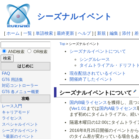
シーズナルイベント
[
ホーム
|
一覧
|
単語検索
|
最終更新
|
ヘルプ
] [
新規
|
編集
|
添付
|
差
Top
> シーズナルイベント
シーズナルイベントについて
AND検索
OR検索
シングルレース
タイムトライアル・ドリフト
はじめに
現在配信されているイベント
FAQ
開催終了したイベント
GT6 用語集
対応コントローラー
GT6 各メニュー概要
シーズナルイベントについて
攻略
国内B級ライセンス
を獲得し、且つ
レース入門
(
Ver1.01
までは
国内A級ライセンス
キャリアモード
まず初めにタイムトライアル、続いてド
ライセンス
隔週木曜日の12:00にタイムトラ
スペシャルイベント
2016年8月25日開催のイベン
シーズナルイベント
のタイム差が変わっている場合もあ
┗最新のイベント