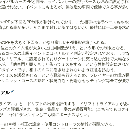
ライバルカーのPPと同等、ライバルカーの走行ペースも遅めに設定され
は選ばれない。イベントにもよるが、無改造の車両で優勝できる事が多
のPPを下回るPP制限が掛けられており、また相手の走行ペースもやや
選ばれる事が多い。そこまで難しい訳ではないが、優勝には一工夫を求
のPPを大きく下回る、かなり厳しいPP制限が掛けられる。
1位とのタイム差が大きい上に周回数が1周」という形での制限となる。
あるコースの上級イベントにはペナルティ判定が設定されており、ラフ
定も「リアル」に設定されておりダートゾーンに突っ込むだけで大幅な
いが、「他車両と競り合うと焦ってミスをする」という性格設定にされ
グポイントでは、相手のミスに巻き込まれないよう注意を払おう。
ってミスを誘発させる」という戦法も行えるため、プレイヤーの力量が
テクニック・コースの熟知・状況判断・円滑なセッティング等全てが要
イアル
ライアル」と、ドリフトの出来を評価する「ドリフトトライアル」があ
ズと評価がされ、賞金・賞品が一度のみ獲得可能。(こちらでもログインボー
が、上位にランクインしても特にボーナスはない。
ーの車種・補正の設定・使用コントローラの情報が閲覧できる。