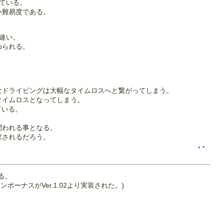
ている。
い難易度である。
速い。
められる。
なドライビングは大幅なタイムロスへと繋がってしまう。
タイムロスとなってしまう。
ている。
問われる事となる。
求されるだろう。
▲
▼
る。
ナスがVer.1.02より実装された。)