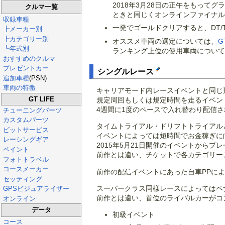
2018年3月28日の正午をもっ
クルマ一覧
ときと同じくオンラインファイナル
収録車種
一発でゴールドクリアすると、DT
┣メーカー別
┣カテゴリー別
オススメ車両の選定については、
G
┗年式別
ランキング上位の使用車両について
おすすめのクルマ
プレゼントカー
シングルレース
追加車種
(PSN)
車両の特徴
キャリアモード内レースイベントと同じ
GT LIFE
規定周回もしくは規定時間を走るイベン
4週間に1度のペースで入れ替わり配信さ
チューニングパーツ
カスタムパーツ
タイムトライアル・ドリフトトライアル
ピットサービス
イベントによっては短時間でお金稼ぎに
レーシングギア
2015年5月21日開催のイベントから
ペイント
前作とは違い、チケットで各カテゴリー
フォトトラベル
コースメーカー
前作の配信イベントにあった自車PPに
セッティング
スーパークラス同様レースによってはペ
GPSビジュアライザー
前作とは違い、首位のライバルカーがコ
オンライン
データ
初級イベント
コース