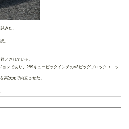
を試みた。
携。
発祥とされている。
ジョンであり、289キュービックインチのV8ビッグブロックユニッ
能を高次元で両立させた。
た。