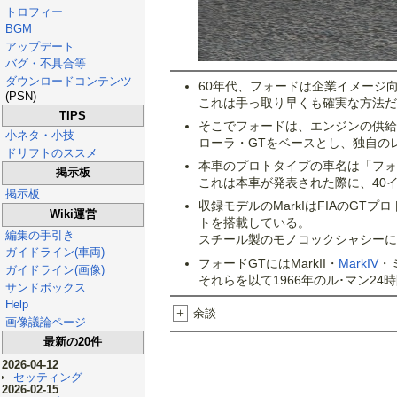
トロフィー
BGM
アップデート
バグ・不具合等
ダウンロードコンテンツ
60年代、フォードは企業イメージ
(PSN)
これは手っ取り早くも確実な方法だ
TIPS
そこでフォードは、エンジンの供給
小ネタ・小技
ローラ・GTをベースとし、独自の
ドリフトのススメ
本車のプロトタイプの車名は「フォ
掲示板
これは本車が発表された際に、40
掲示板
収録モデルのMarkIはFIAのG
Wiki運営
トを搭載している。
編集の手引き
スチール製のモノコックシャシーに
ガイドライン(車両)
フォードGTにはMarkII・
MarkIV
・
ガイドライン(画像)
それらを以て1966年のル･マン2
サンドボックス
Help
+
余談
画像議論ページ
最新の20件
2026-04-12
セッティング
2026-02-15