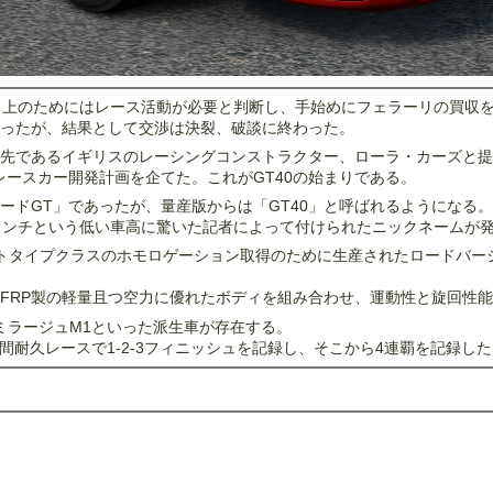
向上のためにはレース活動が必要と判断し、手始めにフェラーリの買収
ったが、結果として交渉は決裂、破談に終わった。
先であるイギリスのレーシングコンストラクター、ローラ・カーズと提
レースカー開発計画を企てた。これがGT40の始まりである。
ードGT」であったが、量産版からは「GT40」と呼ばれるようになる。
インチという低い車高に驚いた記者によって付けられたニックネームが
Tプロトタイプクラスのホモロゲーション取得のために生産されたロードバー
FRP製の軽量且つ空力に優れたボディを組み合わせ、運動性と旋回性
ミラージュM1といった派生車が存在する。
4時間耐久レースで1-2-3フィニッシュを記録し、そこから4連覇を記録し