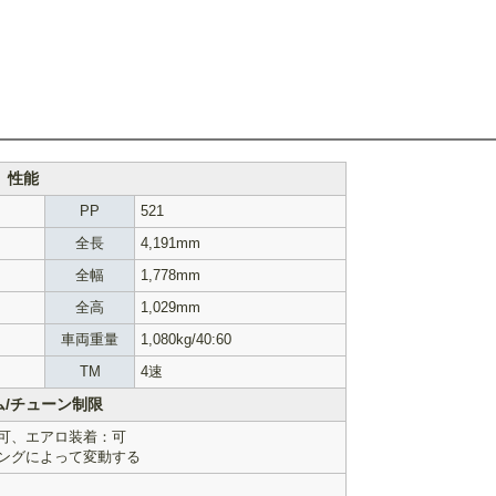
性能
PP
521
全長
4,191mm
全幅
1,778mm
全高
1,029mm
車両重量
1,080kg/40:60
TM
4速
ム/チューン制限
可、エアロ装着：可
ングによって変動する