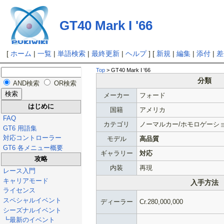
GT40 Mark I '66
[
ホーム
|
一覧
|
単語検索
|
最終更新
|
ヘルプ
] [
新規
|
編集
|
添付
|
差
Top
> GT40 Mark I '66
分類
AND検索
OR検索
メーカー
フォード
はじめに
国籍
アメリカ
FAQ
カテゴリ
ノーマルカー/ホモロゲーシ
GT6 用語集
対応コントローラー
モデル
高品質
GT6 各メニュー概要
ギャラリー
対応
攻略
内装
再現
レース入門
キャリアモード
入手方法
ライセンス
スペシャルイベント
ディーラー
Cr.280,000,000
シーズナルイベント
┗最新のイベント