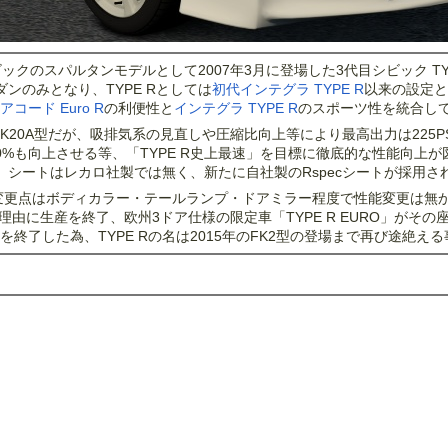
クのスパルタンモデルとして2007年3月に登場した3代目シビック TYP
ンのみとなり、TYPE Rとしては
初代インテグラ TYPE R
以来の設定と
アコード Euro R
の利便性と
インテグラ TYPE R
のスポーツ性を統合し
K20A型だが、吸排気系の見直しや圧縮比向上等により最高出力は225P
%も向上させる等、「TYPE R史上最速」を目標に徹底的な性能向上が
て、シートはレカロ社製では無く、新たに自社製のRspecシートが採用さ
が変更点はボディカラー・テールランプ・ドアミラー程度で性能変更は無
理由に生産を終了、欧州3ドア仕様の限定車「TYPE R EURO」がその
に販売を終了した為、TYPE Rの名は2015年のFK2型の登場まで再び途絶え