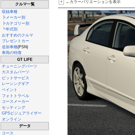
+
←カラーバリエーションを表示
クルマ一覧
収録車種
┣メーカー別
┣カテゴリー別
┗年式別
おすすめのクルマ
プレゼントカー
追加車種
(PSN)
車両の特徴
GT LIFE
チューニングパーツ
カスタムパーツ
ピットサービス
レーシングギア
ペイント
フォトトラベル
コースメーカー
セッティング
GPSビジュアライザー
オンライン
データ
コース