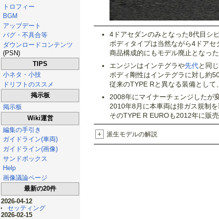
トロフィー
BGM
アップデート
4ドアセダンのみとなった8代目シビッ
バグ・不具合等
ボディタイプは当然ながら4ドアセダ
ダウンロードコンテンツ
商品構成的にもモデル廃止となった
(PSN)
TIPS
エンジンはインテグラや
先代
と同じ
ボディ剛性はインテグラに対し約50
小ネタ・小技
従来のTYPE Rと異なる装備とし
ドリフトのススメ
掲示板
2008年にマイナーチェンジした
2010年8月に本車両は排ガス規制を
掲示板
そのTYPE R EUROも2012年
Wiki運営
編集の手引き
+
派生モデルの解説
ガイドライン(車両)
ガイドライン(画像)
サンドボックス
Help
画像議論ページ
最新の20件
2026-04-12
セッティング
2026-02-15