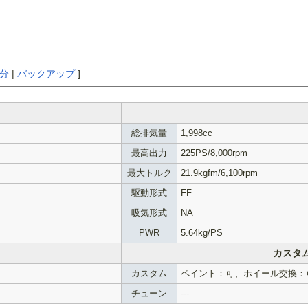
分
|
バックアップ
]
総排気量
1,998cc
最高出力
225PS/8,000rpm
最大トルク
21.9kgfm/6,100rpm
駆動形式
FF
吸気形式
NA
PWR
5.64kg/PS
カスタ
カスタム
ペイント：可、ホイール交換：
チューン
---