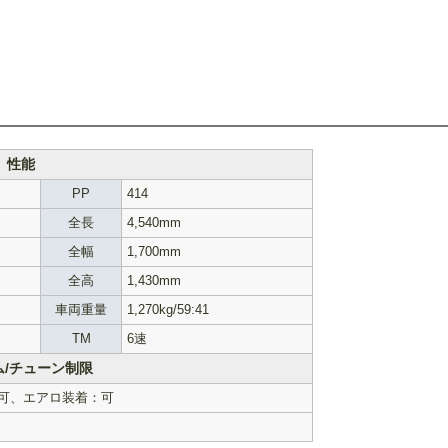
性能
PP
414
全長
4,540mm
全幅
1,700mm
全高
1,430mm
車両重量
1,270kg/59:41
TM
6速
ム/チューン制限
可、エアロ装着：可