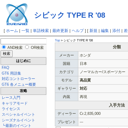
シビック TYPE R '08
[
ホーム
|
一覧
|
単語検索
|
最終更新
|
ヘルプ
] [
新規
|
編集
|
添付
|
差
Top
> シビック TYPE R '08
分類
AND検索
OR検索
メーカー
ホンダ
はじめに
国籍
日本
FAQ
カテゴリ
ノーマルカー/スポーツカー
GT6 用語集
対応コントローラー
モデル
高品質
GT6 各メニュー概要
ギャラリー
対応
攻略
内装
再現
レース入門
キャリアモード
入手方法
ライセンス
ディーラー
Cr.2,835,000
スペシャルイベント
シーズナルイベント
プレゼント
---
┗最新のイベント