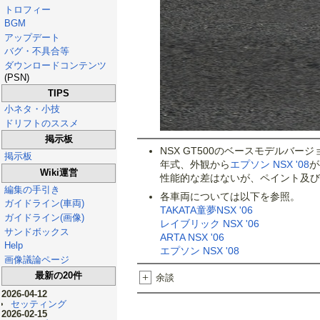
トロフィー
BGM
アップデート
バグ・不具合等
ダウンロードコンテンツ
(PSN)
TIPS
小ネタ・小技
ドリフトのススメ
掲示板
NSX GT500のベースモデルバージ
掲示板
年式、外観から
エプソン NSX '08
が
Wiki運営
性能的な差はないが、ペイント及び
編集の手引き
各車両については以下を参照。
ガイドライン(車両)
TAKATA童夢NSX '06
ガイドライン(画像)
レイブリック NSX '06
サンドボックス
ARTA NSX '06
Help
エプソン NSX '08
画像議論ページ
最新の20件
+
余談
2026-04-12
セッティング
2026-02-15