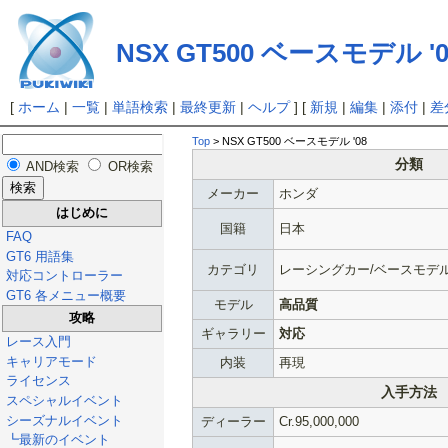
NSX GT500 ベースモデル '0
[
ホーム
|
一覧
|
単語検索
|
最終更新
|
ヘルプ
] [
新規
|
編集
|
添付
|
差
Top
> NSX GT500 ベースモデル '08
分類
AND検索
OR検索
メーカー
ホンダ
はじめに
国籍
日本
FAQ
GT6 用語集
カテゴリ
レーシングカー/ベースモデ
対応コントローラー
GT6 各メニュー概要
モデル
高品質
攻略
ギャラリー
対応
レース入門
キャリアモード
内装
再現
ライセンス
入手方法
スペシャルイベント
シーズナルイベント
ディーラー
Cr.95,000,000
┗最新のイベント