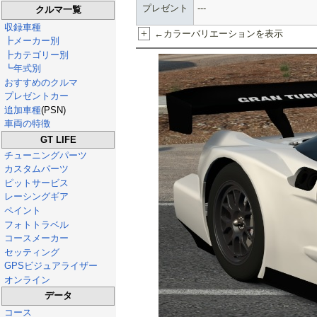
プレゼント
---
クルマ一覧
収録車種
+
←カラーバリエーションを表示
┣メーカー別
┣カテゴリー別
┗年式別
おすすめのクルマ
プレゼントカー
追加車種
(PSN)
車両の特徴
GT LIFE
チューニングパーツ
カスタムパーツ
ピットサービス
レーシングギア
ペイント
フォトトラベル
コースメーカー
セッティング
GPSビジュアライザー
オンライン
データ
コース