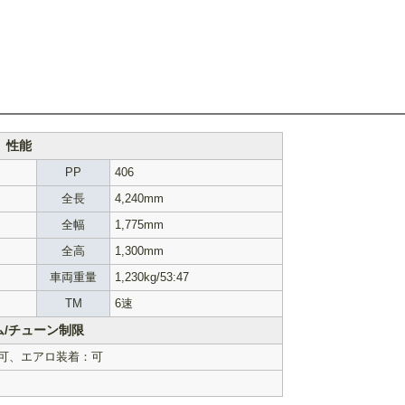
性能
PP
406
全長
4,240mm
全幅
1,775mm
全高
1,300mm
車両重量
1,230kg/53:47
TM
6速
ム/チューン制限
可、エアロ装着：可