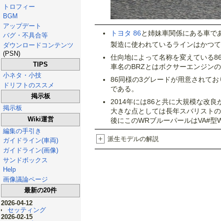
トロフィー
BGM
アップデート
トヨタ 86
と姉妹車関係にある車で
バグ・不具合等
製造に使われているラインはかつて
ダウンロードコンテンツ
(PSN)
仕向地によって名称を変えている8
TIPS
車名のBRZとはボクサーエンジンのB
小ネタ・小技
86同様の3グレードが用意されて
ドリフトのススメ
である。
掲示板
2014年には86と共に大規模な改
掲示板
大きな点としては長年スバリストの
Wiki運営
後にこのWRブルーパールはVA#型WR
編集の手引き
+
派生モデルの解説
ガイドライン(車両)
ガイドライン(画像)
サンドボックス
Help
画像議論ページ
最新の20件
2026-04-12
セッティング
2026-02-15