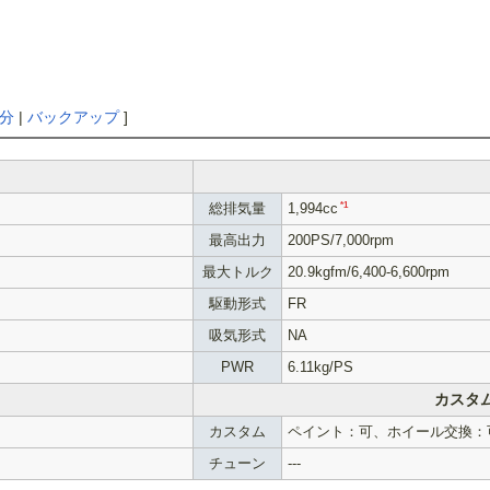
分
|
バックアップ
]
総排気量
*1
1,994cc
最高出力
200PS/7,000rpm
最大トルク
20.9kgfm/6,400-6,600rpm
駆動形式
FR
吸気形式
NA
PWR
6.11kg/PS
カスタ
カスタム
ペイント：可、ホイール交換：
チューン
---