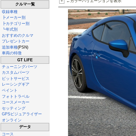
+
←カラーバリエーションを表示
クルマ一覧
収録車種
┣メーカー別
┣カテゴリー別
┗年式別
おすすめのクルマ
プレゼントカー
追加車種
(PSN)
車両の特徴
GT LIFE
チューニングパーツ
カスタムパーツ
ピットサービス
レーシングギア
ペイント
フォトトラベル
コースメーカー
セッティング
GPSビジュアライザー
オンライン
データ
コース