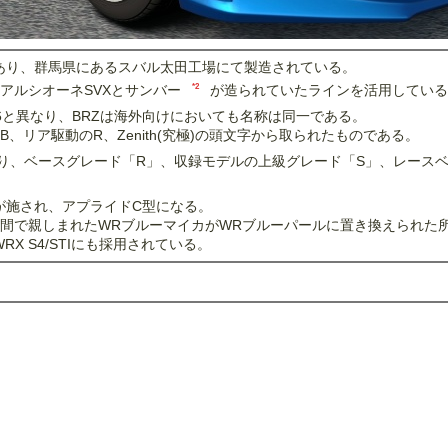
あり、群馬県にあるスバル太田工場にて製造されている。
*2
アルシオーネSVXとサンバー
が造られていたラインを活用しているとい
6と異なり、BRZは海外向けにおいても名称は同一である。
、リア駆動のR、Zenith(究極)の頭文字から取られたものである。
おり、ベースグレード「R」、収録モデルの上級グレード「S」、レースベ
良が施され、アプライドC型になる。
間で親しまれたWRブルーマイカがWRブルーパールに置き換えられた
X S4/STIにも採用されている。