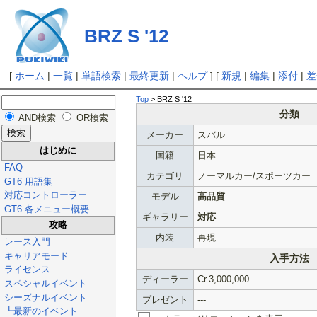
BRZ S '12
[
ホーム
|
一覧
|
単語検索
|
最終更新
|
ヘルプ
] [
新規
|
編集
|
添付
|
差
Top
> BRZ S '12
分類
AND検索
OR検索
メーカー
スバル
はじめに
国籍
日本
FAQ
カテゴリ
ノーマルカー/スポーツカー
GT6 用語集
対応コントローラー
モデル
高品質
GT6 各メニュー概要
ギャラリー
対応
攻略
内装
再現
レース入門
キャリアモード
入手方法
ライセンス
ディーラー
Cr.3,000,000
スペシャルイベント
シーズナルイベント
プレゼント
---
┗最新のイベント