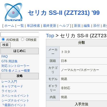
セリカ SS-II (ZZT231) '99
[
ホーム
|
一覧
|
単語検索
|
最終更新
|
ヘルプ
] [
新規
|
編集
|
添付
|
差
Top
> セリカ SS-II (ZZT231
AND検索
OR検索
分類
メーカ
はじめに
トヨタ
ー
FAQ
国籍
日本
GT6 用語集
対応コントローラー
カテゴ
ノーマルカー/スポーツカー
GT6 各メニュー概要
リ
攻略
モデル
簡易
レース入門
ギャラ
キャリアモード
非対応
リー
ライセンス
スペシャルイベント
内装
簡易
シーズナルイベント
入手方法
┗最新のイベント