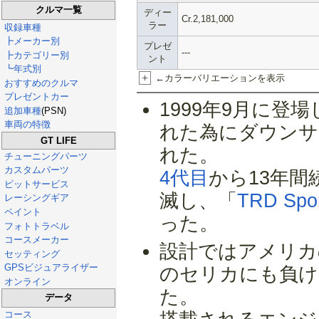
クルマ一覧
ディー
Cr.2,181,000
ラー
収録車種
┣メーカー別
プレゼ
---
┣カテゴリー別
ント
┗年式別
+
←カラーバリエーションを表示
おすすめのクルマ
プレゼントカー
1999年9月に登
追加車種
(PSN)
車両の特徴
れた為にダウンサ
GT LIFE
れた。
チューニングパーツ
カスタムパーツ
4代目
から13年間
ピットサービス
滅し、「
TRD Spo
レーシングギア
ペイント
った。
フォトトラベル
コースメーカー
設計ではアメリカ
セッティング
GPSビジュアライザー
のセリカにも負け
オンライン
た。
データ
コース