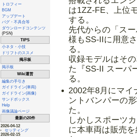
搭載されるエンジン
トロフィー
は1ZZ-FE、上位
BGM
アップデート
する。
バグ・不具合等
先代からの「スー
ダウンロードコンテンツ
(PSN)
様もSS-IIに用
TIPS
小ネタ・小技
る。
ドリフトのススメ
収録モデルはその
掲示板
た『SS-II ス
掲示板
Wiki運営
る。
編集の手引き
ガイドライン(車両)
2002年8月に
ガイドライン(画像)
ントバンパーの形状
サンドボックス
Help
た。
画像議論ページ
しかしスポーツカ
最新の20件
2026-04-12
に本車両は販売を
セッティング
2026-02-15