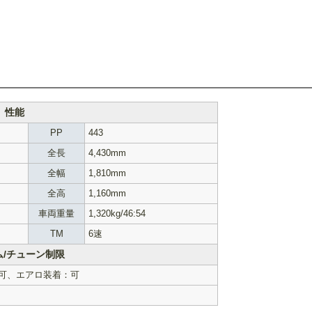
性能
PP
443
全長
4,430mm
全幅
1,810mm
全高
1,160mm
車両重量
1,320kg/46:54
TM
6速
ム/チューン制限
可、エアロ装着：可