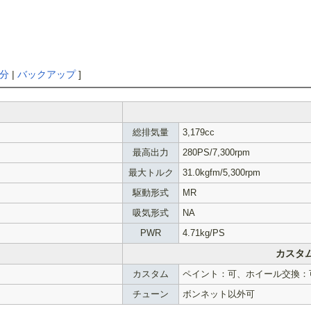
分
|
バックアップ
]
総排気量
3,179cc
最高出力
280PS/7,300rpm
最大トルク
31.0kgfm/5,300rpm
駆動形式
MR
吸気形式
NA
PWR
4.71kg/PS
カスタ
カスタム
ペイント：可、ホイール交換：
チューン
ボンネット以外可