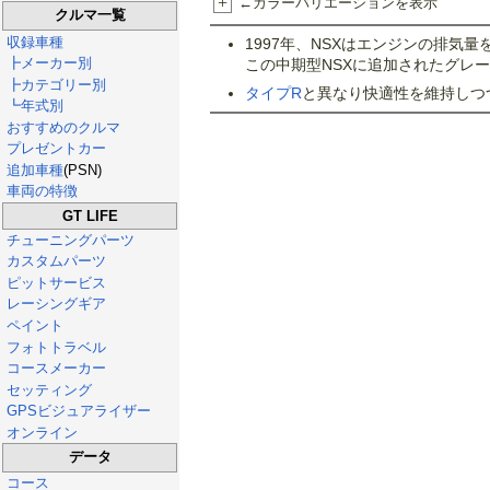
+
←カラーバリエーションを表示
クルマ一覧
収録車種
1997年、NSXはエンジンの排気
┣メーカー別
この中期型NSXに追加されたグレ
┣カテゴリー別
タイプR
と異なり快適性を維持しつ
┗年式別
おすすめのクルマ
プレゼントカー
追加車種
(PSN)
車両の特徴
GT LIFE
チューニングパーツ
カスタムパーツ
ピットサービス
レーシングギア
ペイント
フォトトラベル
コースメーカー
セッティング
GPSビジュアライザー
オンライン
データ
コース