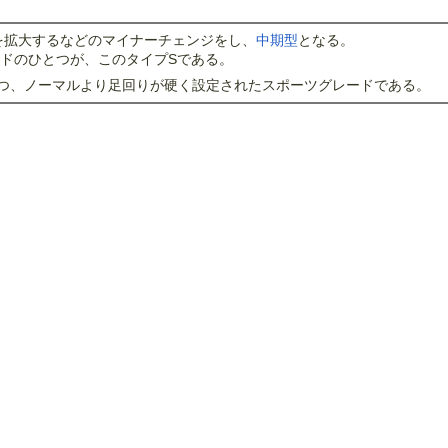
量を拡大するなどのマイナーチェンジをし、
中期型
となる。
ードのひとつが、このタイプSである。
つ、ノーマルより足回りが硬く設定されたスポーツグレードである。