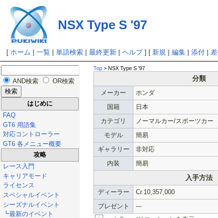
NSX Type S '97
[
ホーム
|
一覧
|
単語検索
|
最終更新
|
ヘルプ
] [
新規
|
編集
|
添付
|
差
Top
> NSX Type S '97
分類
AND検索
OR検索
メーカー
ホンダ
はじめに
国籍
日本
FAQ
カテゴリ
ノーマルカー/スポーツカー
GT6 用語集
対応コントローラー
モデル
簡易
GT6 各メニュー概要
ギャラリー
非対応
攻略
内装
簡易
レース入門
キャリアモード
入手方法
ライセンス
ディーラー
Cr.10,357,000
スペシャルイベント
シーズナルイベント
プレゼント
---
┗最新のイベント