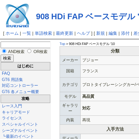
908 HDi FAP ベースモデル '
[
ホーム
|
一覧
|
単語検索
|
最終更新
|
ヘルプ
] [
新規
|
編集
|
添付
|
差
Top
> 908 HDi FAP ベースモデル '10
分類
AND検索
OR検索
メーカー
プジョー
はじめに
国籍
フランス
FAQ
GT6 用語集
カテゴリ
プロトタイプレーシングカー/
対応コントローラー
GT6 各メニュー概要
モデル
高品質
攻略
ギャラリ
レース入門
対応
ー
キャリアモード
ライセンス
内装
再現
スペシャルイベント
入手方法
シーズナルイベント
┗最新のイベント
ディーラ