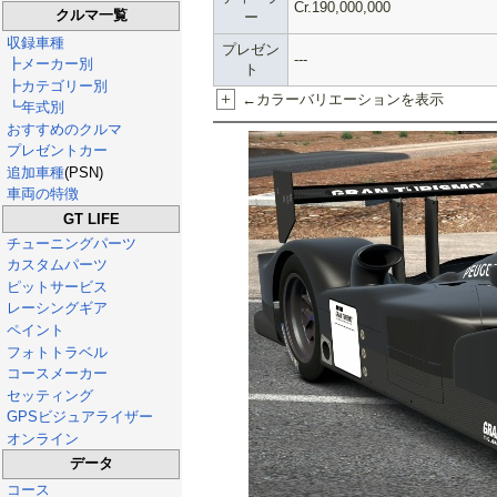
Cr.190,000,000
クルマ一覧
ー
収録車種
プレゼン
---
┣メーカー別
ト
┣カテゴリー別
+
←カラーバリエーションを表示
┗年式別
おすすめのクルマ
プレゼントカー
追加車種
(PSN)
車両の特徴
GT LIFE
チューニングパーツ
カスタムパーツ
ピットサービス
レーシングギア
ペイント
フォトトラベル
コースメーカー
セッティング
GPSビジュアライザー
オンライン
データ
コース