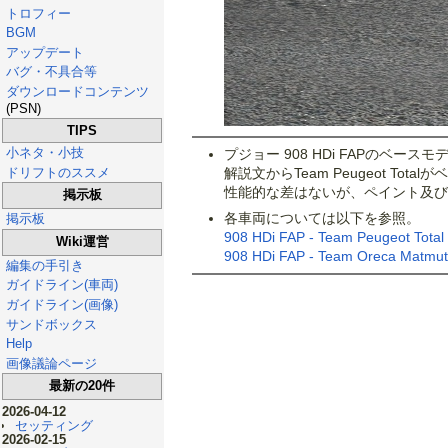
トロフィー
BGM
アップデート
バグ・不具合等
ダウンロードコンテンツ
(PSN)
TIPS
小ネタ・小技
プジョー 908 HDi FAPのベース
ドリフトのススメ
解説文からTeam Peugeot Tot
性能的な差はないが、ペイント及び
掲示板
各車両については以下を参照。
掲示板
908 HDi FAP - Team Peugeot Total 
Wiki運営
908 HDi FAP - Team Oreca Matmut
編集の手引き
ガイドライン(車両)
ガイドライン(画像)
サンドボックス
Help
画像議論ページ
最新の20件
2026-04-12
セッティング
2026-02-15