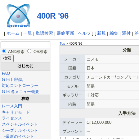
400R '96
[
ホーム
|
一覧
|
単語検索
|
最終更新
|
ヘルプ
] [
新規
|
編集
|
添付
|
差
Top
> 400R '96
分類
AND検索
OR検索
メーカー
ニスモ
はじめに
国籍
日本
FAQ
カテゴリ
チューンドカー/コンプリー
GT6 用語集
対応コントローラー
モデル
簡易
GT6 各メニュー概要
ギャラリー
非対応
攻略
内装
簡易
レース入門
キャリアモード
入手方法
ライセンス
ディーラー
Cr.12,000,000
スペシャルイベント
シーズナルイベント
プレゼント
---
┗最新のイベント