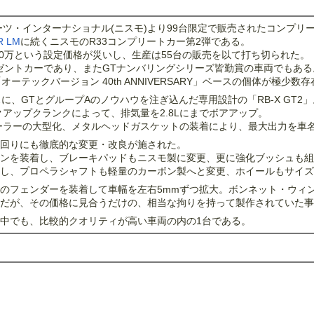
ーツ・インターナショナル(ニスモ)より99台限定で販売されたコンプリ
R LM
に続くニスモのR33コンプリートカー第2弾である。
00万という設定価格が災いし、生産は55台の販売を以て打ち切られた。
ゼントカーであり、またGTナンバリングシリーズ皆勤賞の車両でもある
ーテックバージョン 40th ANNIVERSARY」ベースの個体が極少数
スに、GTとグループAのノウハウを注ぎ込んだ専用設計の「RB-X GT2」
ークアップクランクによって、排気量を2.8Lにまでボアアップ。
ーラーの大型化、メタルヘッドガスケットの装着により、最大出力を車名の
回りにも徹底的な変更・改良が施された。
ンを装着し、ブレーキパッドもニスモ製に変更、更に強化ブッシュも組
し、プロペラシャフトも軽量のカーボン製へと変更、ホイールもサイズ
のフェンダーを装着して車幅を左右5mmずつ拡大。ボンネット・ウィ
だが、その価格に見合うだけの、相当な拘りを持って製作されていた事
中でも、比較的クオリティが高い車両の内の1台である。