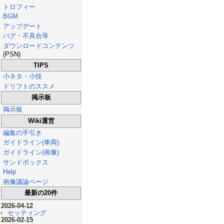
トロフィー
BGM
アップデート
バグ・不具合等
ダウンロードコンテンツ
(PSN)
TIPS
小ネタ・小技
ドリフトのススメ
掲示板
掲示板
Wiki運営
編集の手引き
ガイドライン(車両)
ガイドライン(画像)
サンドボックス
Help
画像議論ページ
最新の20件
2026-04-12
セッティング
2026-02-15