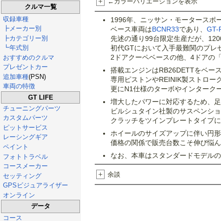
+
←カラーバリエーションを表示
クルマ一覧
収録車種
1996年、ニッサン・モータースポ
┣メーカー別
ベース車両は
BCNR33
であり、
GT-
┣カテゴリー別
先述の通り99台限定生産だが、12
初代GTにおいて入手最難関のプレ
┗年式別
2ドアクーペベースの他、4ドアの「オ
おすすめのクルマ
プレゼントカー
搭載エンジンはRB26DETTをベー
追加車種
(PSN)
専用ピストンやREINIK製ストロ
車両の特徴
更にN1仕様のターボやインターク
GT LIFE
増大したパワーに対応するため、足
チューニングパーツ
ビルシュタイン社製のサスペンショ
カスタムパーツ
クラッチをツインプレートタイプに
ピットサービス
ホイールのサイズアップに伴い円形
レーシングギア
価格の関係で販売台数こそ伸び悩ん
ペイント
なお、本車はスタンダードモデルの
フォトトラベル
コースメーカー
+
余談
セッティング
GPSビジュアライザー
オンライン
データ
コース