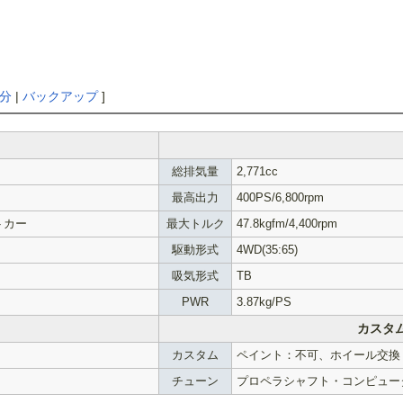
分
|
バックアップ
]
総排気量
2,771cc
最高出力
400PS/6,800rpm
トカー
最大トルク
47.8kgfm/4,400rpm
駆動形式
4WD(35:65)
吸気形式
TB
PWR
3.87kg/PS
カスタ
カスタム
ペイント：不可、ホイール交換
チューン
プロペラシャフト・コンピュー