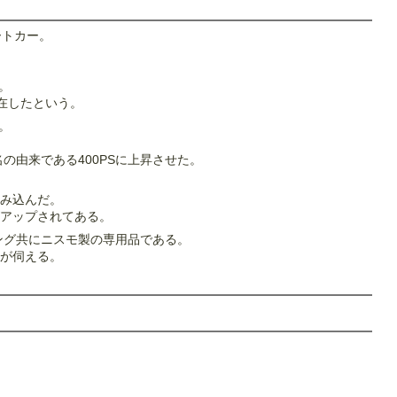
ートカー。
。
存在したという。
。
由来である400PSに上昇させた。
み込んだ。
アップされてある。
ング共にニスモ製の専用品である。
が伺える。