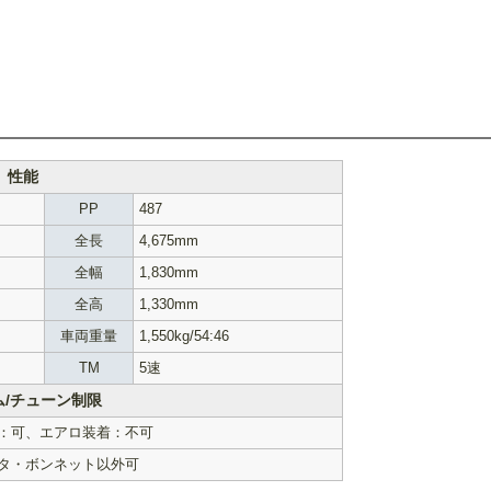
性能
PP
487
全長
4,675mm
全幅
1,830mm
全高
1,330mm
車両重量
1,550kg/54:46
TM
5速
ム/チューン制限
：可、エアロ装着：不可
タ・ボンネット以外可