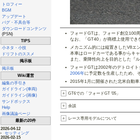
トロフィー
BGM
アップデート
バグ・不具合等
ダウンロードコンテンツ
フォードGTは、フォード創立100
(PSN)
なお、「GT40」が商標上使用で
TIPS
メカニズム的には縦置きしたV8エ
小ネタ・小技
本車はロードカーである事からキャ
ドリフトのススメ
また、乗降性向上を目的とした『ル
掲示板
フォードGTは2002年のデトロイ
掲示板
2006年
に予定数を生産したため、
Wiki運営
2015年1月に開催された北米自動
編集の手引き
ガイドライン(車両)
+
GT6での「フォードGT '05」
ガイドライン(画像)
サンドボックス
+
余談
Help
画像議論ページ
+
レース専用モデルについて
最新の20件
2026-04-12
セッティング
2026-02-15