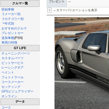
プレゼント
---
クルマ一覧
収録車種
+
←カラーバリエーションを表示
┣メーカー別
┣カテゴリー別
┗年式別
おすすめのクルマ
プレゼントカー
追加車種
(PSN)
車両の特徴
GT LIFE
チューニングパーツ
カスタムパーツ
ピットサービス
レーシングギア
ペイント
フォトトラベル
コースメーカー
セッティング
GPSビジュアライザー
オンライン
データ
コース