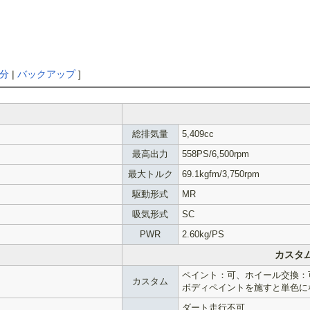
分
|
バックアップ
]
総排気量
5,409cc
最高出力
558PS/6,500rpm
最大トルク
69.1kgfm/3,750rpm
駆動形式
MR
吸気形式
SC
PWR
2.60kg/PS
カスタ
ペイント：可、ホイール交換：
カスタム
ボディペイントを施すと単色に
ダート走行不可