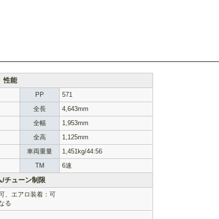
性能
PP
571
全長
4,643mm
全幅
1,953mm
全高
1,125mm
車両重量
1,451kg/44:56
TM
6速
ム/チューン制限
可、エアロ装着：可
なる