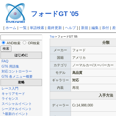
フォードGT '05
[
ホーム
|
一覧
|
単語検索
|
最終更新
|
ヘルプ
] [
新規
|
編集
|
添付
|
差
Top
> フォードGT '05
分類
AND検索
OR検索
メーカー
フォード
はじめに
国籍
アメリカ
FAQ
カテゴリ
ノーマルカー/スーパーカー
GT6 用語集
対応コントローラー
モデル
高品質
GT6 各メニュー概要
ギャラリー
対応
攻略
内装
再現
レース入門
キャリアモード
入手方法
ライセンス
スペシャルイベント
ディーラー
Cr.14,988,000
シーズナルイベント
┗最新のイベント