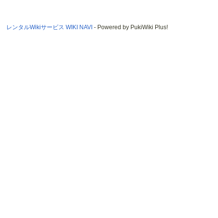
レンタルWikiサービス WIKI NAVI
- Powered by PukiWiki Plus!