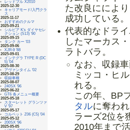
レッドブル X2010
た改良ににより
2025-12-30
キャリアモード/入門クラ
ス
成功している。
2025-11-17
おすすめのクルマ
2025-09-21
代表的なドライ
シルビア K's ダイヤセレ
クション (S13) '90
2025-09-15
したマーカス・
タンク カー '03
2025-09-06
ラトバラ。
XJR-9 '88
2025-09-01
インテグラ TYPE R (DC
なお、収録車両
5) '04
2025-08-30
アヴァンタイム '02
ミッコ・ヒル
2025-08-29
収録車種
2025-08-07
れる。
240SX '96
2025-06-22
この年、BP
GT6 各メニュー概要
2025-05-18
スターレット グランツァ
タル
に奪われ
V '97
2025-05-17
ラーズ2位を
コルベット Z06 (C5) '04
2025-05-12
200SX '96
2010年ま
2025-05-05