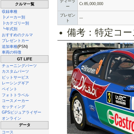
ディーラ
Cr.85,000,000
クルマ一覧
ー
収録車種
プレゼン
┣メーカー別
---
ト
┣カテゴリー別
┗年式別
備考：特定コー
おすすめのクルマ
プレゼントカー
追加車種
(PSN)
車両の特徴
GT LIFE
チューニングパーツ
カスタムパーツ
ピットサービス
レーシングギア
ペイント
フォトトラベル
コースメーカー
セッティング
GPSビジュアライザー
オンライン
データ
コース