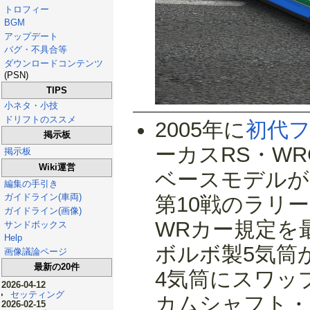
トロフィー
BGM
アップデート
バグ・不具合等
ダウンロードコンテンツ
(PSN)
TIPS
小ネタ・小技
ドリフトのススメ
2005年に
初代フ
掲示板
ーカスRS・W
掲示板
Wiki運営
ベースモデルが
編集の手引き
ガイドライン(車両)
第10戦のラリ
ガイドライン(画像)
WRカー規定を
サンドボックス
Help
ボルボ製5気筒
画像議論ページ
最新の20件
4気筒にスワッ
2026-04-12
セッティング
カムシャフト・
2026-02-15