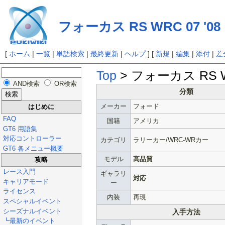
フォーカス RS WRC 07 '08
[
ホーム
|
一覧
|
単語検索
|
最終更新
|
ヘルプ
] [
新規
|
編集
|
添付
|
差
Top
> フォーカス RS WR
AND検索
OR検索
分類
メーカー
フォード
はじめに
FAQ
国籍
アメリカ
GT6 用語集
対応コントローラー
カテゴリ
ラリーカー/WRC-WRカー
GT6 各メニュー概要
モデル
高品質
攻略
レース入門
ギャラリ
対応
キャリアモード
ー
ライセンス
内装
再現
スペシャルイベント
シーズナルイベント
入手方法
┗最新のイベント