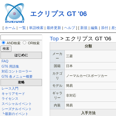
エクリプス GT '06
[
ホーム
|
一覧
|
単語検索
|
最終更新
|
ヘルプ
] [
新規
|
編集
|
添付
|
差
Top
> エクリプス GT '06
AND検索
OR検索
分類
メーカ
はじめに
三菱
ー
FAQ
国籍
日本
GT6 用語集
対応コントローラー
カテゴ
ノーマルカー/スポーツカー
GT6 各メニュー概要
リ
攻略
モデル
簡易
レース入門
ギャラ
キャリアモード
非対応
リー
ライセンス
スペシャルイベント
内装
簡易
シーズナルイベント
入手方法
┗最新のイベント