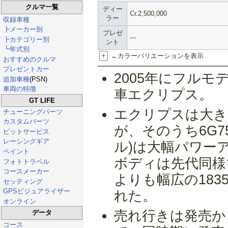
クルマ一覧
ディー
Cr.2,500,000
ラー
収録車種
┣メーカー別
プレゼ
---
┣カテゴリー別
ント
┗年式別
+
←カラーバリエーションを表示
おすすめのクルマ
プレゼントカー
2005年にフル
追加車種
(PSN)
車両の特徴
車エクリプス。
GT LIFE
エクリプスは大き
チューニングパーツ
カスタムパーツ
が、そのうち6G75
ピットサービス
レーシングギア
ル)は大幅パワー
ペイント
ボディは先代同様
フォトトラベル
コースメーカー
よりも幅広の18
セッティング
GPSビジュアライザー
れた。
オンライン
売れ行きは発売か
データ
コース