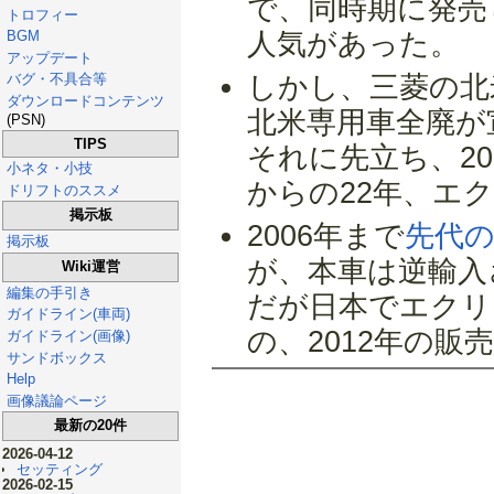
で、同時期に発売
トロフィー
BGM
人気があった。
アップデート
バグ・不具合等
しかし、三菱の北
ダウンロードコンテンツ
北米専用車全廃が
(PSN)
TIPS
それに先立ち、2
小ネタ・小技
からの22年、エ
ドリフトのススメ
掲示板
2006年まで
先代
掲示板
が、本車は逆輸入
Wiki運営
編集の手引き
だが日本でエクリ
ガイドライン(車両)
の、2012年の
ガイドライン(画像)
サンドボックス
Help
画像議論ページ
最新の20件
2026-04-12
セッティング
2026-02-15