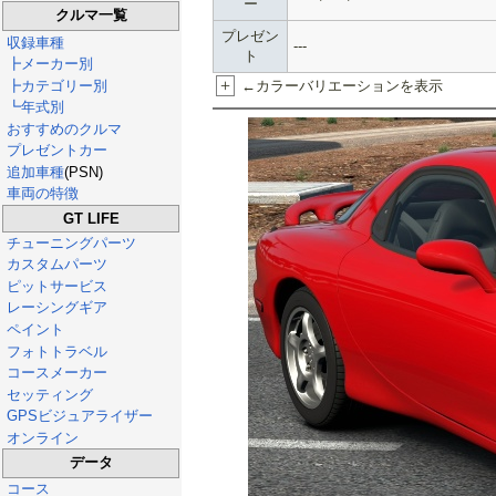
ー
クルマ一覧
プレゼン
収録車種
---
ト
┣メーカー別
+
┣カテゴリー別
←カラーバリエーションを表示
┗年式別
おすすめのクルマ
プレゼントカー
追加車種
(PSN)
車両の特徴
GT LIFE
チューニングパーツ
カスタムパーツ
ピットサービス
レーシングギア
ペイント
フォトトラベル
コースメーカー
セッティング
GPSビジュアライザー
オンライン
データ
コース