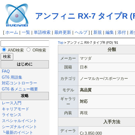
アンフィニ RX-7 タイプR (FD
[
ホーム
|
一覧
|
単語検索
|
最終更新
|
ヘルプ
] [
新規
|
編集
|
添付
|
差
Top
> アンフィニ RX-7 タイプR (FD) '91
分類
AND検索
OR検索
メーカー
マツダ
はじめに
国籍
日本
FAQ
GT6 用語集
カテゴリ
ノーマルカー/スポーツカー
対応コントローラー
GT6 各メニュー概要
モデル
高品質
攻略
ギャラリ
対応
レース入門
ー
キャリアモード
内装
再現
ライセンス
スペシャルイベント
入手方法
シーズナルイベント
ディーラ
┗最新のイベント
Cr.3,850,000