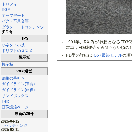
トロフィー
BGM
アップデート
バグ・不具合等
ダウンロードコンテンツ
(PSN)
TIPS
1991年、RX-7は3代目となるFD
小ネタ・小技
本車はFD型発売から間もない頃の
ドリフトのススメ
FD型の詳細は
RX-7最終モデル
の項
掲示板
掲示板
Wiki運営
編集の手引き
ガイドライン(車両)
ガイドライン(画像)
サンドボックス
Help
画像議論ページ
最新の20件
2026-04-12
セッティング
2026-02-15