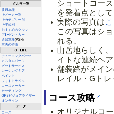
ショートコース
クルマ一覧
収録車種
を発着点として
┣メーカー別
実際の写真は
こ
┣カテゴリー別
┗年式別
この写真はショ
おすすめのクルマ
プレゼントカー
れる。
追加車種
(PSN)
車両の特徴
山岳地らしく、
GT LIFE
チューニングパーツ
イトな連続ヘア
カスタムパーツ
ピットサービス
舗装路がメイン
レーシングギア
ペイント
レイル・Gトレ
フォトトラベル
コースメーカー
セッティング
コース攻略
GPSビジュアライザー
オンライン
データ
オリジナルコ
コース