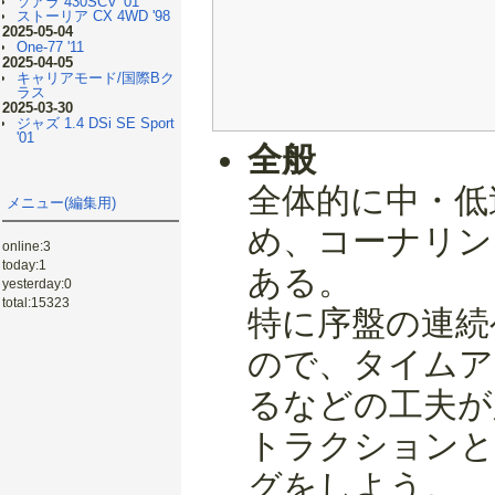
ソアラ 430SCV '01
ストーリア CX 4WD '98
2025-05-04
One-77 '11
2025-04-05
キャリアモード/国際Bク
ラス
2025-03-30
ジャズ 1.4 DSi SE Sport
'01
全般
全体的に中・低
メニュー(編集用)
め、コーナリン
online:3
today:1
ある。
yesterday:0
total:15323
特に序盤の連続
ので、タイムア
るなどの工夫が
トラクションと
グをしよう。