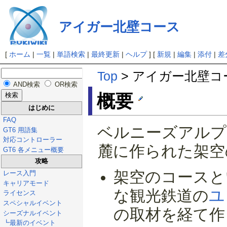
アイガー北壁コース
[
ホーム
|
一覧
|
単語検索
|
最終更新
|
ヘルプ
] [
新規
|
編集
|
添付
|
差
Top
> アイガー北壁コ
AND検索
OR検索
概要
はじめに
FAQ
ベルニーズアルプ
GT6 用語集
対応コントローラー
麓に作られた架空
GT6 各メニュー概要
攻略
架空のコースと
レース入門
キャリアモード
な観光鉄道の
ユ
ライセンス
スペシャルイベント
の取材を経て作
シーズナルイベント
┗最新のイベント