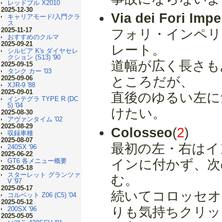
レッドブル X2010
2025-12-30
Via dei Fori Imper
キャリアモード/入門クラ
ス
2025-11-17
フォリ・インペリ
おすすめのクルマ
2025-09-21
レート。
シルビア K's ダイヤセレ
クション (S13) '90
道幅が広く長さも
2025-09-15
タンク カー '03
2025-09-06
ところだが、
XJR-9 '88
2025-09-01
直後のゆるい左に
インテグラ TYPE R (DC
5) '04
けたい。
2025-08-30
アヴァンタイム '02
2025-08-29
Colosseo
(
2
)
収録車種
2025-08-07
最初の左・右はイ
240SX '96
2025-06-22
GT6 各メニュー概要
インに付かず、次
2025-05-18
スターレット グランツァ
む。
V '97
2025-05-17
続いてコロッセオ
コルベット Z06 (C5) '04
2025-05-12
りも気持ちクリッ
200SX '96
2025-05-05