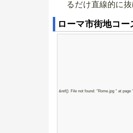
るだけ直線的に抜
ローマ市街地コー
&ref(): File not found: "Rome.jpg " a