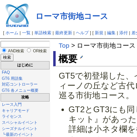
ローマ市街地コース
[
ホーム
|
一覧
|
単語検索
|
最終更新
|
ヘルプ
] [
新規
|
編集
|
添付
|
差
Top
> ローマ市街地コース
AND検索
OR検索
概要
はじめに
FAQ
GT5で初登場した
GT6 用語集
ィーノの丘など古代
対応コントローラー
GT6 各メニュー概要
巡る市街地コース。
攻略
レース入門
GT2とGT3に
キャリアモード
ライセンス
キット』があった
スペシャルイベント
詳細は小ネタ欄を
シーズナルイベント
┗最新のイベント