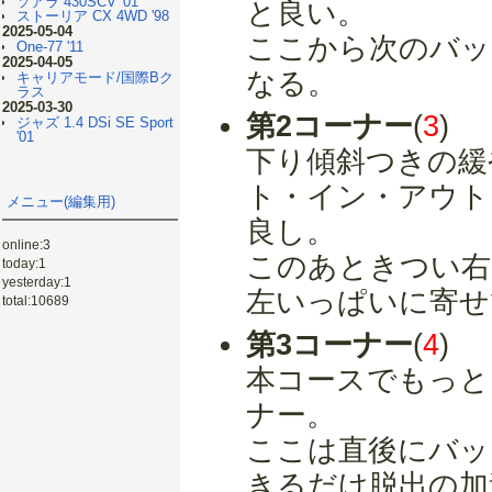
ソアラ 430SCV '01
と良い。
ストーリア CX 4WD '98
2025-05-04
ここから次のバッ
One-77 '11
2025-04-05
なる。
キャリアモード/国際Bク
ラス
2025-03-30
第2コーナー
(
3
)
ジャズ 1.4 DSi SE Sport
'01
下り傾斜つきの緩
ト・イン・アウト
メニュー(編集用)
良し。
online:3
このあときつい右
today:1
yesterday:1
左いっぱいに寄せ
total:10689
第3コーナー
(
4
)
本コースでもっと
ナー。
ここは直後にバッ
きるだけ脱出の加