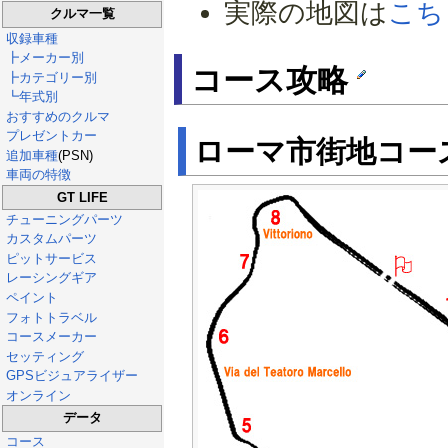
実際の地図は
こち
クルマ一覧
収録車種
┣メーカー別
コース攻略
┣カテゴリー別
┗年式別
おすすめのクルマ
プレゼントカー
ローマ市街地コー
追加車種
(PSN)
車両の特徴
GT LIFE
チューニングパーツ
カスタムパーツ
ピットサービス
レーシングギア
ペイント
フォトトラベル
コースメーカー
セッティング
GPSビジュアライザー
オンライン
データ
コース