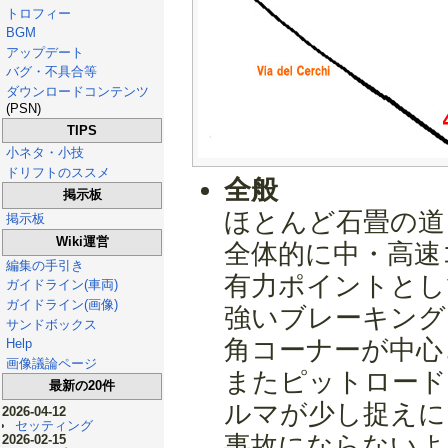
トロフィー
BGM
アップデート
バグ・不具合等
ダウンロードコンテンツ
(PSN)
TIPS
小ネタ・小技
ドリフトのススメ
全般
掲示板
ほとんど石畳の道
掲示板
Wiki運営
全体的に中・高速
編集の手引き
有力ポイントとし
ガイドライン(車両)
ガイドライン(画像)
強いブレーキング
サンドボックス
角コーナーが中心
Help
画像議論ページ
またピットロード
最新の20件
ルマが少し捉えに
2026-04-12
セッティング
事故にならないよ
2026-02-15