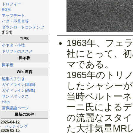
トロフィー
BGM
アップデート
バグ・不具合等
ダウンロードコンテンツ
(PSN)
TIPS
1963年、フ
小ネタ・小技
社にとって、初
ドリフトのススメ
掲示板
マである。
掲示板
Wiki運営
1965年のト
編集の手引き
したシャシーが
ガイドライン(車両)
ガイドライン(画像)
当時ベルトーネ
サンドボックス
Help
ーニ氏によるデ
画像議論ページ
最新の20件
の流麗なスタイ
2026-04-12
た大排気量MR
セッティング
2026-02-15