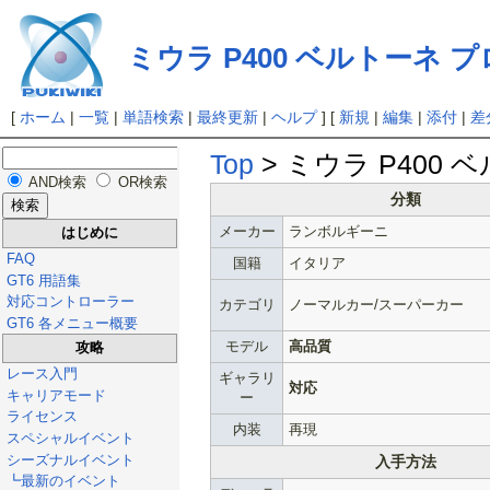
ミウラ P400 ベルトーネ プロト
[
ホーム
|
一覧
|
単語検索
|
最終更新
|
ヘルプ
] [
新規
|
編集
|
添付
|
差
Top
> ミウラ P400 ベ
AND検索
OR検索
分類
メーカー
ランボルギーニ
はじめに
FAQ
国籍
イタリア
GT6 用語集
対応コントローラー
カテゴリ
ノーマルカー/スーパーカー
GT6 各メニュー概要
モデル
高品質
攻略
レース入門
ギャラリ
対応
キャリアモード
ー
ライセンス
内装
再現
スペシャルイベント
シーズナルイベント
入手方法
┗最新のイベント