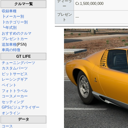
ディーラ
Cr.1,500,000,000
クルマ一覧
ー
収録車種
プレゼン
┣メーカー別
---
ト
┣カテゴリー別
┗年式別
おすすめのクルマ
プレゼントカー
追加車種
(PSN)
車両の特徴
GT LIFE
チューニングパーツ
カスタムパーツ
ピットサービス
レーシングギア
ペイント
フォトトラベル
コースメーカー
セッティング
GPSビジュアライザー
オンライン
データ
コース