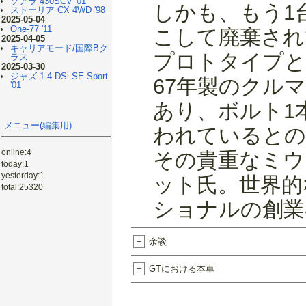
ソアラ 430SCV '01
しかも、もう1
ストーリア CX 4WD '98
2025-05-04
One-77 '11
こして廃棄され
2025-04-05
キャリアモード/国際Bク
プロトタイプと
ラス
2025-03-30
ジャズ 1.4 DSi SE Sport
67年製のクル
'01
あり、ボルト1
メニュー(編集用)
われているとの
online:4
その貴重なミウ
today:1
yesterday:1
ット氏。世界的
total:25320
ショナルの創業
+
余談
+
GTにおける本車