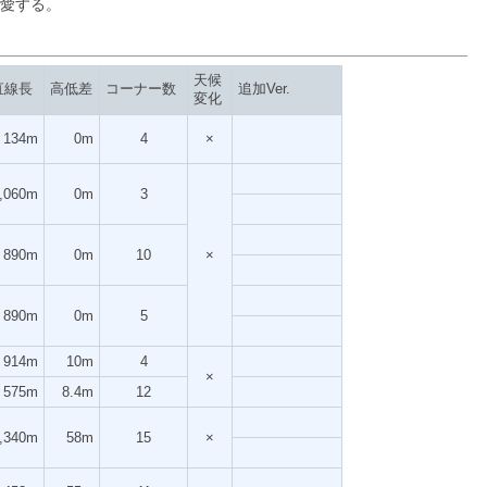
愛する。
天候
直線長
高低差
コーナー数
追加Ver.
変化
134m
0m
4
×
,060m
0m
3
890m
0m
10
×
890m
0m
5
914m
10m
4
×
575m
8.4m
12
,340m
58m
15
×