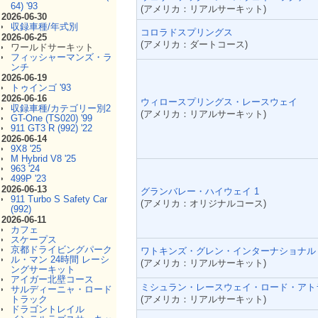
64) '93
(アメリカ：リアルサーキット)
2026-06-30
収録車種/年式別
コロラドスプリングス
2026-06-25
(アメリカ：ダートコース)
ワールドサーキット
フィッシャーマンズ・ラ
ンチ
2026-06-19
トゥインゴ '93
2026-06-16
ウィロースプリングス・レースウェイ
収録車種/カテゴリー別2
(アメリカ：リアルサーキット)
GT-One (TS020) '99
911 GT3 R (992) '22
2026-06-14
9X8 '25
M Hybrid V8 '25
963 '24
499P '23
2026-06-13
グランバレー・ハイウェイ 1
911 Turbo S Safety Car
(アメリカ：オリジナルコース)
(992)
2026-06-11
カフェ
スケープス
京都ドライビングパーク
ワトキンズ・グレン・インターナショナル
ル・マン 24時間 レーシ
(アメリカ：リアルサーキット)
ングサーキット
アイガー北壁コース
ミシュラン・レースウェイ・ロード・アト
サルディーニャ・ロード
(アメリカ：リアルサーキット)
トラック
ドラゴントレイル