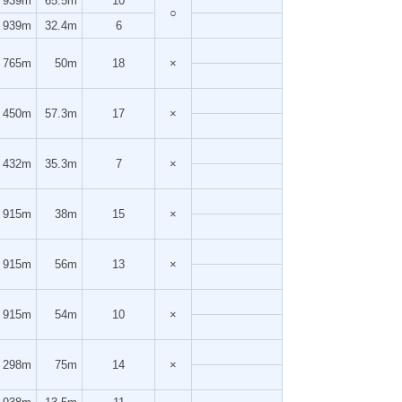
939m
65.5m
10
○
939m
32.4m
6
765m
50m
18
×
450m
57.3m
17
×
432m
35.3m
7
×
915m
38m
15
×
915m
56m
13
×
915m
54m
10
×
298m
75m
14
×