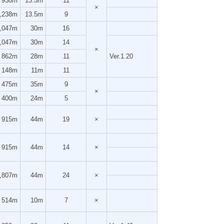
938m
13.5m
11
×
,238m
13.5m
9
,047m
30m
16
,047m
30m
14
×
862m
28m
11
Ver.1.20
148m
11m
11
475m
35m
9
×
400m
24m
5
915m
44m
19
×
915m
44m
14
×
,807m
44m
24
×
514m
10m
7
×