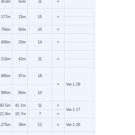
453m
55m
11
×
177m
15m
15
×
756m
50m
10
×
400m
20m
14
×
216m
42m
11
×
995m
97m
18
×
Ver.1.29
995m
85m
10
60.5m
41.1m
11
×
Ver.1.17
21.8m
10.7m
7
×
,275m
38m
12
×
Ver.1.26