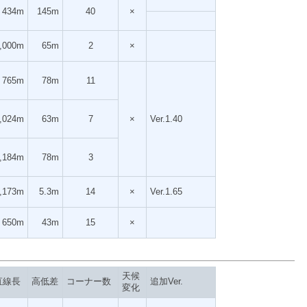
434m
145m
40
×
,000m
65m
2
×
765m
78m
11
,024m
63m
7
×
Ver.1.40
,184m
78m
3
,173m
5.3m
14
×
Ver.1.65
650m
43m
15
×
天候
直線長
高低差
コーナー数
追加Ver.
変化