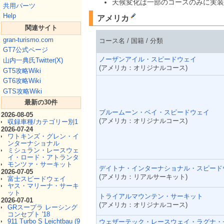
天候変化は一部のコースのみに実装
共用パーツ
Help
アメリカ
関連サイト
gran-turismo.com
コース名 / 国籍 / 分類
GT7公式ページ
ノーザンアイル・スピードウェイ
山内一典氏Twitter(X)
(アメリカ：オリジナルコース)
GT5攻略Wiki
GT6攻略Wiki
GTS攻略Wiki
最新の30件
ブルームーン・ベイ・スピードウェイ
2026-08-05
(アメリカ：オリジナルコース)
収録車種/カテゴリー別1
2026-07-24
ワトキンズ・グレン・イ
ンターナショナル
ミシュラン・レースウェ
イ・ロード・アトランタ
モンツァ・サーキット
デイトナ・インターナショナル・スピード
2026-07-05
(アメリカ：リアルサーキット)
富士スピードウェイ
ヤス・マリーナ・サーキ
ット
トライアルマウンテン・サーキット
2026-07-01
(アメリカ：オリジナルコース)
GRスープラ レーシング
コンセプト '18
911 Turbo S Leichtbau (9
ウェザーテック・レースウェイ・ラグナ・