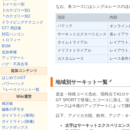
┣メーカー別
なお、各コースにはシングルレースのほ
┣カテゴリー別1
┗カテゴリー別2
項目
内容
ドライビングテクニック
パドック
オンライン走
GT7 用語集
対応ハンコン
サーキットエクスペリエンス
各レイアウ
トロフィー
タイムトライアル
レイアウト
BGM
ドリフトトライアル
レイアウト
追加車種
アップデート
カスタムレース
レース条件
バグ・不具合等
追加コンテンツ
はじめてのGT
地域別サーキット一覧
パワーパック
┗レースイベント一覧
逆走・特殊コース含め、現時点で41ロケ
Wiki運営
GT SPORTで登場したコースに加え
掲示板
コースは今後のアップデートによって随
編集の手引き
以下、アメリカ大陸、欧州、アジア・オ
ガイドライン(車両)
ガイドライン(画像)
太字はサーキットエクスペリエンス
サンドボックス