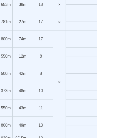
653m
38m
18
×
781m
27m
17
○
800m
74m
17
550m
12m
8
500m
42m
8
×
373m
48m
10
550m
43m
11
800m
49m
13