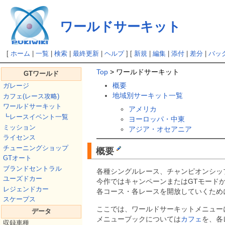
ワールドサーキット
[
ホーム
|
一覧
|
検索
|
最終更新
|
ヘルプ
] [
新規
|
編集
|
添付
|
差分
|
バッ
Top
> ワールドサーキット
GTワールド
概要
ガレージ
地域別サーキット一覧
カフェ(レース攻略)
ワールドサーキット
アメリカ
┗レースイベント一覧
ヨーロッパ・中東
ミッション
アジア・オセアニア
ライセンス
チューニングショップ
概要
GTオート
ブランドセントラル
各種シングルレース、チャンピオンシッ
ユーズドカー
今作ではキャンペーンまたはGTモード
レジェンドカー
各コース・各レースを開放していくため
スケープス
ここでは、ワールドサーキットメニュー
データ
メニューブックについては
カフェ
を、各
収録車種