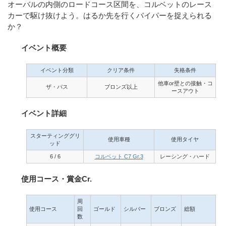
オーバルの内側のロードコース区間を、コルベットのレース
カーで駆け抜けよう。はるか先を行くバイパーを捉えられる
か？
イベント概要
イベント分類
クリア条件
失格条件
他車or壁との接触・コ
ザ・パス
ブロンズ以上
ースアウト
イベント詳細
スターティンググリ
使用車種
使用タイヤ
ッド
6 / 6
コルベット C7 Gr.3
レーシング・ハード
使用コース・賞金Cr.
周
使用コース
回
ゴールド
シルバー
ブロンズ
総額
数