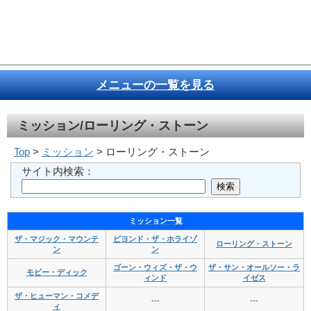
メニューの一覧を見る
ミッション/ローリング・ストーン
Top
>
ミッション
> ローリング・ストーン
サイト内検索：
ミッション一覧
ザ・マジック・マウンテ
ビヨンド・ザ・ホライゾ
ローリング・ストーン
ン
ン
ゴーン・ウィズ・ザ・ウ
ザ・サン・オールソー・ラ
モビー・ディック
ィンド
イゼス
ザ・ヒューマン・コメデ
---
---
ィ