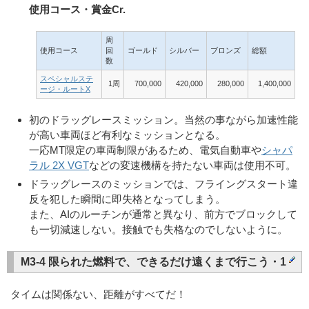
使用コース・賞金Cr.
周
使用コース
回
ゴールド
シルバー
ブロンズ
総額
数
スペシャルステ
1周
700,000
420,000
280,000
1,400,000
ージ・ルートX
初のドラッグレースミッション。当然の事ながら加速性能
が高い車両ほど有利なミッションとなる。
一応MT限定の車両制限があるため、電気自動車や
シャパ
ラル 2X VGT
などの変速機構を持たない車両は使用不可。
ドラッグレースのミッションでは、フライングスタート違
反を犯した瞬間に即失格となってしまう。
また、AIのルーチンが通常と異なり、前方でブロックして
も一切減速しない。接触でも失格なのでしないように。
M3-4 限られた燃料で、できるだけ遠くまで行こう・1
タイムは関係ない、距離がすべてだ！