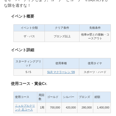
な隙を逃すな！
イベント概要
イベント分類
クリア条件
失格条件
他車or壁との接触・コ
ザ・パス
ブロンズ以上
ースアウト
イベント詳細
スターティンググリ
使用車種
使用タイヤ
ッド
5 / 5
SLR マクラーレン '09
スポーツ・ハード
使用コース・賞金Cr.
周回
使用コース
ゴールド
シルバー
ブロンズ
総額
数
ニュルブルクリ
1周
700,000
420,000
280,000
1,400,000
ンク 北コース