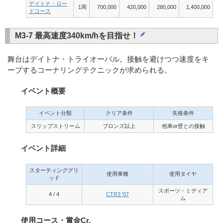
デイトナ・ロー
1周
700,000
420,000
280,000
1,400,000
ドコース
M3-7 最高速度340km/hを目指せ！
舞台はデイトナ・トライオーバル。接触を避けつつ速度をキ
ープするコーナリングテクニックが求められる。
イベント概要
イベント分類
クリア条件
失格条件
スリップストリーム
ブロンズ以上
他車or壁との接触
イベント詳細
スターティンググリ
使用車種
使用タイヤ
ッド
スポーツ・ミディア
4 / 4
CTR3 '07
ム
使用コース・賞金Cr.