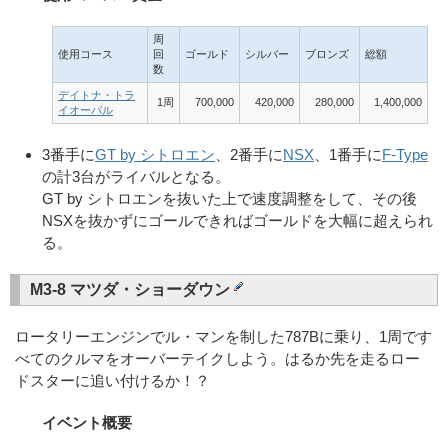
周
使用コース
回
ゴールド
シルバー
ブロンズ
総額
数
デイトナ・トラ
1周
700,000
420,000
280,000
1,400,000
イオーバル
3番手に
GT by シトロエン
、2番手に
NSX
、1番手に
F-Type
の計3台がライバルとなる。
GT by シトロエンを抜いた上で速度調整をして、その後
NSXを抜かずにゴールできればゴールドを大幅に超えられ
る。
M3-8 マツダ・ショーダウン
ロータリーエンジンでル・マンを制した787Bに乗り、1周です
べてのクルマをオーバーテイクしよう。はるか先を走るロー
ドスターに追い付けるか！？
イベント概要