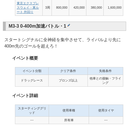
東京エクスプレ
スウェイ・東ル
3周
800,000
420,000
380,000
1,600,000
ート 外回り
M3-3 0-400m加速バトル・1
スタートシグナルに全神経を集中させて、ライバルより先に
400m先のゴールを超えろ！
イベント概要
イベント分類
クリア条件
失格条件
他車との接触・フライ
ドラッグレース
ブロンズ以上
ング
イベント詳細
スターティンググリ
使用車種
使用タイヤ
ッド
---
所有車
---