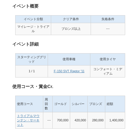
イベント概要
イベント分類
クリア条件
失格条件
マイレージ・トライア
ブロンズ以上
---
ル
イベント詳細
スターティンググリ
使用車種
使用タイヤ
ッド
コンフォート・ミデ
1 / 1
F-150 SVT Raptor '11
ィアム
使用コース・賞金Cr.
周
使用コース
回
ゴールド
シルバー
ブロンズ
総額
数
トライアルマウ
ンテン・サーキ
---
700,000
420,000
280,000
1,400,000
ット