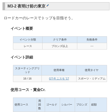
M3-2 夜明け前の東京
ロードカーのレースでトップを目指そう。
イベント概要
イベント分類
クリア条件
失格条件
レース
ブロンズ以上
---
イベント詳細
スターティンググリ
使用車種
使用タイヤ
ッド
16 / 16
GT-R ニスモ '17
スポーツ・ミディアム
使用コース・賞金Cr.
周
使用コース
回
ゴールド
シルバー
ブロンズ
総額
数