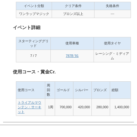
イベント分類
クリア条件
失格条件
ワンラップマジック
ブロンズ以上
---
イベント詳細
スターティンググリ
使用車種
使用タイヤ
ッド
レーシング・ミディア
7 / 7
787B '91
ム
使用コース・賞金Cr.
周
使用コース
回
ゴールド
シルバー
ブロンズ
総額
数
トライアルマウ
ンテン・サーキ
1周
700,000
420,000
280,000
1,400,000
ット