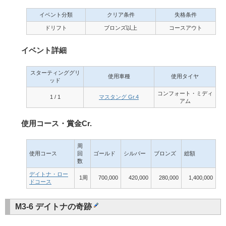
イベント分類
クリア条件
失格条件
ドリフト
ブロンズ以上
コースアウト
イベント詳細
スターティンググリ
使用車種
使用タイヤ
ッド
コンフォート・ミディ
1 / 1
マスタング Gr.4
アム
使用コース・賞金Cr.
周
使用コース
回
ゴールド
シルバー
ブロンズ
総額
数
デイトナ・ロー
1周
700,000
420,000
280,000
1,400,000
ドコース
M3-6 デイトナの奇跡