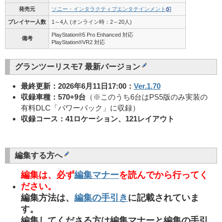
発売元
ソニー・インタラクティブエンタテインメント
プレイヤー人数
1～4人 (オンライン時：2～20人)
PlayStation®5 Pro Enhanced 対応
備考
PlayStation®VR2 対応
グランツーリスモ7 最新バージョン
最終更新：2026年6月11日17:00：
Ver.1.70
収録車種：570+9台
（※このうち6台はPS5版のみ実装の
有料DLC「パワーパック」に収録）
収録コース：41ロケーション、121レイアウト
編集する方へ
編集は、必ず
編集マナー
を読んでから行ってく
ださい。
編集方法は、
編集の手引き
に記載されていま
す。
編集してくださる方は編集マナーと編集の手引