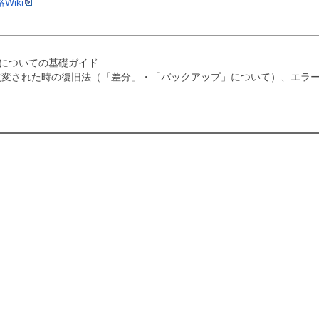
Wiki
i編集についての基礎ガイド
・改変された時の復旧法（「差分」・「バックアップ」について）、エラ