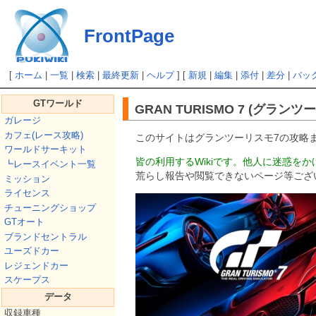
FrontPage
[
ホーム
|
一覧
|
検索
|
最終更新
|
ヘルプ
] [
新規
|
編集
|
添付
|
差分
|
バッ
GTワールド
GRAN TURISMO 7 (グランツ
ガレージ
カフェ(レース攻略)
このサイトはグランツーリスモ7の攻略まと
ワールドサーキット
皆の利用するWikiです。他人に迷惑を
┗レースイベント一覧
荒らし報告や閲覧できないページ等ござ
ミッション
ライセンス
チューニングショップ
GTオート
ブランドセントラル
ユーズドカー
レジェンドカー
スケープス
データ
収録車種