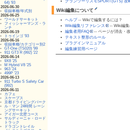
グランツーリスモSPORT(GTS) 攻略
64) '93
2026-06-30
Wiki編集について
収録車種/年式別
2026-06-25
ワールドサーキット
ヘルプ
-- Wikiで編集するには？
フィッシャーマンズ・ラ
Wiki編集リファレンス
-- Wik
ンチ
編集者用FAQ
-- ページが消去
2026-06-19
トゥインゴ '93
テキスト整形のルール
2026-06-16
プラグインマニュアル
収録車種/カテゴリー別2
GT-One (TS020) '99
編集練習用ページ
911 GT3 R (992) '22
2026-06-14
9X8 '25
M Hybrid V8 '25
963 '24
499P '23
2026-06-13
911 Turbo S Safety Car
(992)
2026-06-11
カフェ
スケープス
京都ドライビングパーク
ル・マン 24時間 レーシ
ングサーキット
アイガー北壁コース
サルディーニャ・ロード
トラック
ドラゴントレイル