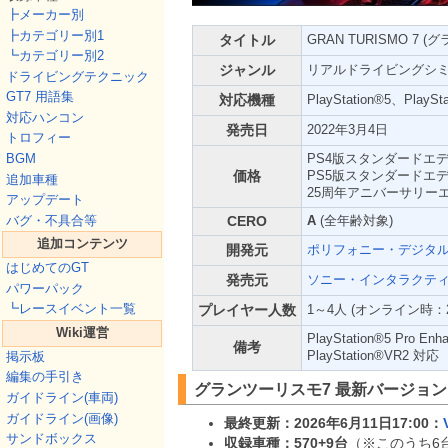
┣メーカー別
┣カテゴリー別1
タイトル
GRAN TURISMO 7 
┗カテゴリー別2
ジャンル
リアルドライビングシ
ドライビングテクニック
GT7 用語集
対応機種
PlayStation®5、PlaySta
対応ハンコン
発売日
2022年3月4日
トロフィー
BGM
PS4版スタンダードエディ
価格
PS5版スタンダードエディ
追加車種
25周年アニバーサリーエデ
アップデート
バグ・不具合等
CERO
A
(全年齢対象)
追加コンテンツ
開発元
ポリフォニー・デジタ
はじめてのGT
発売元
ソニー・インタラクテ
パワーパック
┗レースイベント一覧
プレイヤー人数
1～4人 (オンライン時：2
Wiki運営
PlayStation®5 Pro En
備考
PlayStation®VR2 対応
掲示板
編集の手引き
グランツーリスモ7 最新バージョ
ガイドライン(車両)
ガイドライン(画像)
最終更新：2026年6月11日17:00：
サンドボックス
収録車種：570+9台
（※このうち6