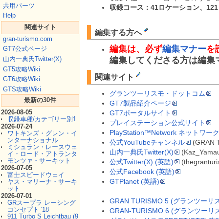
共用パーツ
収録コース：41ロケーション、12
Help
関連サイト
編集する方へ
gran-turismo.com
編集は、必ず
編集マナー
を
GT7公式ページ
山内一典氏Twitter(X)
編集してくださる方は編集
GT5攻略Wiki
関連サイト
GT6攻略Wiki
GTS攻略Wiki
グランツーリスモ・ドットコム
最新の30件
GT7製品紹介ページ
2026-08-05
GT7ポータルサイト
収録車種/カテゴリー別1
プレイステーション公式サイト
2026-07-24
PlayStation™Network ネット
ワトキンズ・グレン・イ
ンターナショナル
公式YouTubeチャンネル
(GRAN 
ミシュラン・レースウェ
山内一典氏Twitter(X)
(Kaz_Yamau
イ・ロード・アトランタ
モンツァ・サーキット
公式Twitter(X) (英語)
(thegrantur
2026-07-05
公式Facebook (英語)
富士スピードウェイ
GTPlanet (英語)
ヤス・マリーナ・サーキ
ット
2026-07-01
GRAN TURISMO 5 (グランツーリス
GRスープラ レーシング
コンセプト '18
GRAN-TURISMO 6 (グランツーリス
911 Turbo S Leichtbau (9