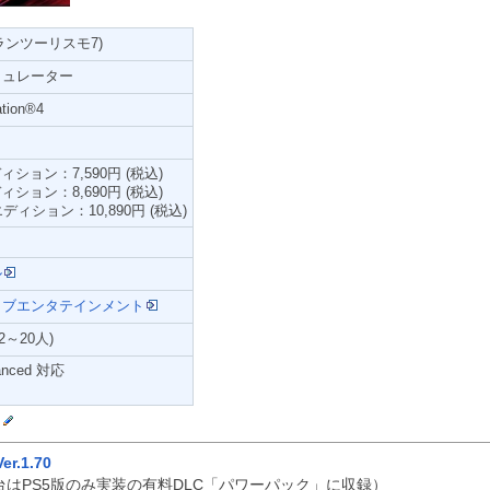
(グランツーリスモ7)
ミュレーター
tion®4
ション：7,590円 (税込)
ション：8,690円 (税込)
ィション：10,890円 (税込)
ル
ィブエンタテインメント
～20人)
hanced 対応
ン
Ver.1.70
台はPS5版のみ実装の有料DLC「パワーパック」に収録）