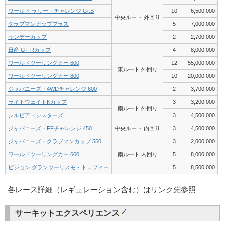
ワールド ラリー・チャレンジ Gr.B
10
6,500,000
中央ルート 外回り
クラブマンカッププラス
5
7,000,000
サンデーカップ
2
2,700,000
日産 GT-Rカップ
4
8,000,000
ワールドツーリングカー 600
12
55,000,000
東ルート 外回り
ワールドツーリングカー 800
10
20,000,000
ジャパニーズ・4WDチャレンジ 600
2
3,700,000
ライトウェイトKカップ
3
3,200,000
南ルート 外回り
シルビア・シスターズ
3
4,500,000
ジャパニーズ・FFチャレンジ 450
中央ルート 内回り
3
4,500,000
ジャパニーズ・クラブマンカップ 550
3
2,000,000
ワールドツーリングカー 600
南ルート 内回り
5
8,000,000
ビジョン グランツーリスモ・トロフィー
5
8,500,000
各レース詳細（レギュレーション含む）はリンク先参照
サーキットエクスペリエンス