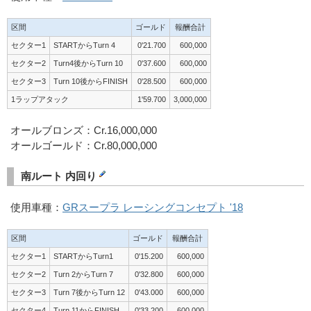
区間
ゴールド
報酬合計
セクター1
STARTからTurn 4
0'21.700
600,000
セクター2
Turn4後からTurn 10
0'37.600
600,000
セクター3
Turn 10後からFINISH
0'28.500
600,000
1ラップアタック
1'59.700
3,000,000
オールブロンズ：Cr.16,000,000
オールゴールド：Cr.80,000,000
南ルート 内回り
使用車種：
GRスープラ レーシングコンセプト '18
区間
ゴールド
報酬合計
セクター1
STARTからTurn1
0'15.200
600,000
セクター2
Turn 2からTurn 7
0'32.800
600,000
セクター3
Turn 7後からTurn 12
0'43.000
600,000
セクター4
Turn 11からFINISH
0'33.200
600,000