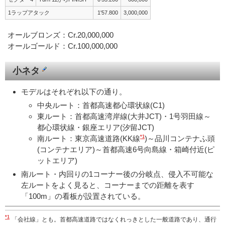
1ラップアタック
1'57.800
3,000,000
オールブロンズ：Cr.20,000,000
オールゴールド：Cr.100,000,000
小ネタ
モデルはそれぞれ以下の通り。
中央ルート：首都高速都心環状線(C1)
東ルート：首都高速湾岸線(大井JCT)・1号羽田線～
都心環状線・銀座エリア(汐留JCT)
*1
南ルート：東京高速道路(KK線
)～品川コンテナふ頭
(コンテナエリア)～首都高速6号向島線・箱崎付近(ピ
ットエリア)
南ルート・内回りの1コーナー後の分岐点、侵入不可能な
左ルートをよく見ると、コーナーまでの距離を表す
「100m」の看板が設置されている。
*1
「会社線」とも。首都高速道路ではなくれっきとした一般道路であり、通行