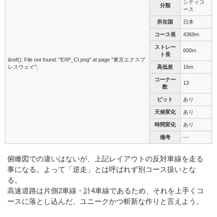
シティコ
分類
ース
所在国
日本
コース長
4369m
ストレー
600m
ト長
&ref(): File not found: "EXP_CI.png" at page "東京エクスプ
レスウェイ";
高低差
16m
コーナー
13
数
ピット
あり
天候変化
あり
時間変化
あり
備考
---
俯瞰図での違いはないが、上記レイアウトの反対車線を走る
事になる。よって「逆走」とは呼ばれず別コース扱いとな
る。
高速道路は片側2車線・計4車線であるため、それを上手くコ
ースに落とし込んだ、ユニークかつ斬新な作りと言えよう。