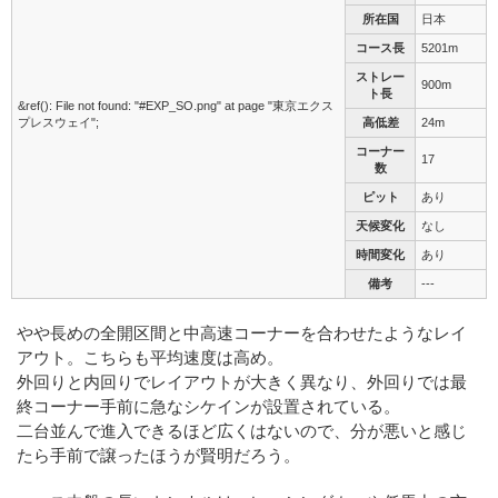
所在国
日本
コース長
5201m
ストレー
900m
ト長
&ref(): File not found: "#EXP_SO.png" at page "東京エクス
プレスウェイ";
高低差
24m
コーナー
17
数
ピット
あり
天候変化
なし
時間変化
あり
備考
---
やや長めの全開区間と中高速コーナーを合わせたようなレイ
アウト。こちらも平均速度は高め。
外回りと内回りでレイアウトが大きく異なり、外回りでは最
終コーナー手前に急なシケインが設置されている。
二台並んで進入できるほど広くはないので、分が悪いと感じ
たら手前で譲ったほうが賢明だろう。