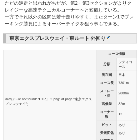
ただの逆走と思われがちだが、第2・第3セクションがよりク
レイジーな高速テクニカルコーナーへと変貌している。
一方でそれ以外の区間は若干走りやすく、またターン1でブレ
ーキング勝負によるオーバーテイクを狙う事もできる。
東京エクスプレスウェイ・東ルート 外回り
コース情報
シティコ
分類
ース
所在国
日本
コース長
7301m
ストレー
2000m
ト長
&ref(): File not found: "EXP_EO.png" at page "東京エクス
プレスウェイ";
高低差
32m
コーナー
13
数
ピット
あり
天候変化
あり