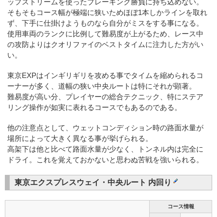
ップストリームを使ったブレーキング勝負に持ち込めない。
そもそもコース幅が極端に狭いためほぼ1本しかラインを取れ
ず、下手に仕掛けようものなら自分がミスをする事になる。
使用車両のランクに比例して難易度が上がるため、レース中
の攻防よりはクオリファイのベストタイムに注力した方がい
い。
東京EXPはインギリギリを攻める事でタイムを縮められるコ
ーナーが多く、道幅の狭い中央ルートは特にそれが顕著。
難易度が高い分、プレイヤーの総合テクニック、特にステア
リング操作が如実に表れるコースでもあるのである。
他の注意点として、ウェットコンディション時の路面水量が
場所によって大きく異なる事が挙げられる。
高架下は他と比べて路面水量が少なく、トンネル内は完全に
ドライ。これを覚えておかないと思わぬ苦戦を強いられる。
東京エクスプレスウェイ・中央ルート 内回り
コース情報