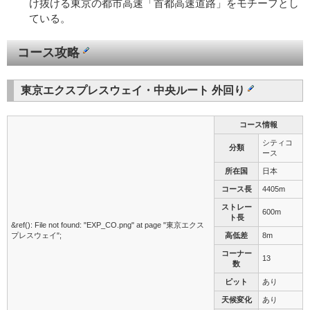
け抜ける東京の都市高速「首都高速道路」をモチーフとし
ている。
コース攻略
東京エクスプレスウェイ・中央ルート 外回り
コース情報
シティコ
分類
ース
所在国
日本
コース長
4405m
ストレー
600m
ト長
&ref(): File not found: "EXP_CO.png" at page "東京エクス
プレスウェイ";
高低差
8m
コーナー
13
数
ピット
あり
天候変化
あり