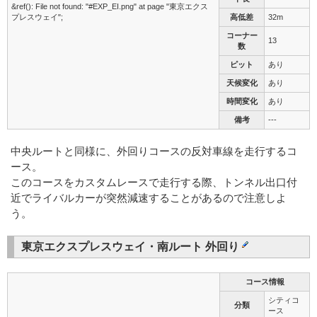
&ref(): File not found: "#EXP_EI.png" at page "東京エクス
プレスウェイ";
高低差
32m
コーナー
13
数
ピット
あり
天候変化
あり
時間変化
あり
備考
---
中央ルートと同様に、外回りコースの反対車線を走行するコ
ース。
このコースをカスタムレースで走行する際、トンネル出口付
近でライバルカーが突然減速することがあるので注意しよ
う。
東京エクスプレスウェイ・南ルート 外回り
コース情報
シティコ
分類
ース