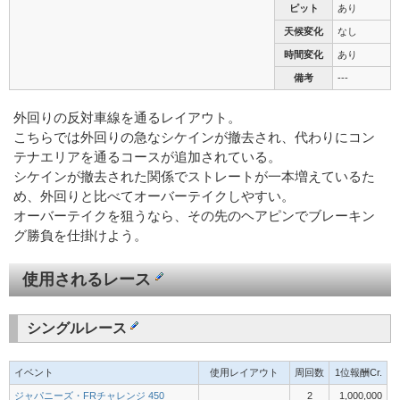
ピット
あり
天候変化
なし
時間変化
あり
備考
---
外回りの反対車線を通るレイアウト。
こちらでは外回りの急なシケインが撤去され、代わりにコン
テナエリアを通るコースが追加されている。
シケインが撤去された関係でストレートが一本増えているた
め、外回りと比べてオーバーテイクしやすい。
オーバーテイクを狙うなら、その先のヘアピンでブレーキン
グ勝負を仕掛けよう。
使用されるレース
シングルレース
イベント
使用レイアウト
周回数
1位報酬Cr.
ジャパニーズ・FRチャレンジ 450
2
1,000,000