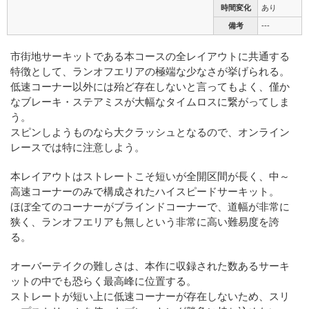
時間変化
あり
備考
---
市街地サーキットである本コースの全レイアウトに共通する
特徴として、ランオフエリアの極端な少なさが挙げられる。
低速コーナー以外には殆ど存在しないと言ってもよく、僅か
なブレーキ・ステアミスが大幅なタイムロスに繋がってしま
う。
スピンしようものなら大クラッシュとなるので、オンライン
レースでは特に注意しよう。
本レイアウトはストレートこそ短いが全開区間が長く、中～
高速コーナーのみで構成されたハイスピードサーキット。
ほぼ全てのコーナーがブラインドコーナーで、道幅が非常に
狭く、ランオフエリアも無しという非常に高い難易度を誇
る。
オーバーテイクの難しさは、本作に収録された数あるサーキ
ットの中でも恐らく最高峰に位置する。
ストレートが短い上に低速コーナーが存在しないため、スリ