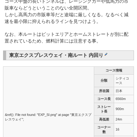
コース中盤の長いトンネルは、レーシングカーや低馬力の市
販車ならどうということのない全開区間。
しかし高馬力の市販車等だと途端に厳しくなる。なるべく減
速を最小限に抑えられるラインを見つけよう。
なお、本ルートはピットエリアとホームストレートが別に配
置されているため、燃料計算には注意する事。
東京エクスプレスウェイ・南ルート 内回り
コース情報
シティコ
分類
ース
所在国
日本
コース長
6560m
ストレー
900m
ト長
&ref(): File not found: "EXP_SI.png" at page "東京エクスプ
レスウェイ";
高低差
24m
コーナー
16
数