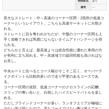
時間変化
あり
備考
---
長大なストレート・中～高速のコーナー区間・2箇所の低速コ
ーナーというレイアウト。こちらも高速サーキットに分類さ
れる。
ストレートに目を奪われがちだが、中盤のコーナー区間も上
手く攻略できれば馬鹿にならないタイムアドバンテージを得
られる。
どちらかと言えば、最高速よりは総合性能に優れた車両の方
が有利に立ち回れる。中～高速域での旋回性能も高ければな
お良し。
中央ルートと比べるとコース幅がそこそこ広く、オーバーテ
イクポイントも比較的多いので走り甲斐のあるコースであ
る。
コーナー区間の攻防、低速コーナーのクロスラインの応酬、
スリップの奪い合いと、白熱したハイスピードバトルを楽し
める。
ただしブラインドコーナーが多い、ランオフエリアが極端に
少ない等は同じなので、楽なコースではない事は覚えておこ