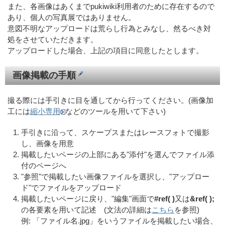
また、各画像はあくまでpukiwiki利用者のために存在するので
あり、個人の写真展ではありません。
意図不明なアップロードは荒らし行為とみなし、然るべき対
処をさせていただきます。
アップロードした場合、上記の項目に同意したとします。
画像掲載の手順
撮る際には手引きに目を通してから行ってください。(画像加
工には
縮小専用
などのツールを用いて下さい)
手引きに沿って、スケープスまたはレースフォトで撮影
し、画像を用意
掲載したいページの上部にある"添付"を選んでファイル添
付のページへ
"参照"で掲載したい画像ファイルを選択し、"アップロー
ド"でファイルをアップロード
掲載したいページに戻り、"編集"画面で
#ref( )
又は
&ref( );
の各要素を用いて記述 (文法の詳細は
こちら
を参照)
例: 「ファイル名.jpg」をいうファイルを掲載したい場合、