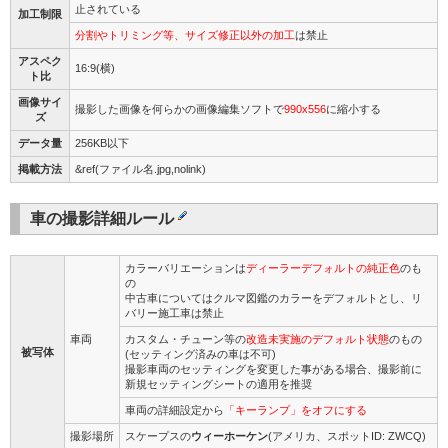
止されている
加工制限
分割やトリミング等、サイズ修正以外の加工
は禁止
アスペク
16:9(横)
ト比
画像サイ
撮影した画像を何らかの画像編集ソフトで
990x556
に縮小する
ズ
データ量
256KB以下
掲載方法
&ref(ファイル名.jpg,nolink)
車の撮影詳細ルール
カラーバリエーションは
ディーラーデフォルトの純正色
のも
の
中古車についてはクルマ図鑑のカラーをデフォルトとし、リ
バリー施工車は禁止
車両
カスタム・チューン等の
改造未実施のデフォルト状態
のもの
被写体
(セッティング済みの車は不可)
撮影車両のセッティングを変更した事がある場合、撮影前に
新規セッティングシートの適用を推奨
車両の詳細設定から
「キーランプ」をオフにする
撮影場所
スケープスの
ウィーホーケン
(アメリカ、スポットID: ZWCQ)