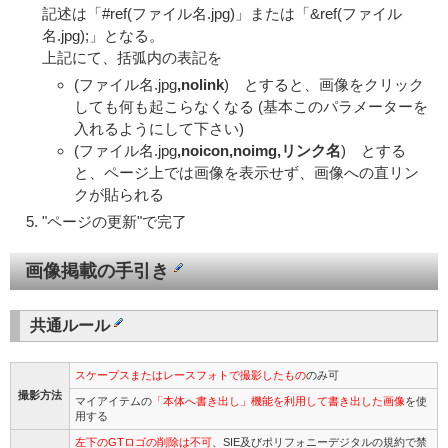
記述は「#ref(ファイル名.jpg)」または「&ref(ファイル
名.jpg);」となる。
上記にて、括弧内の表記を
(ファイル名.jpg
,nolink
) とすると、画像をクリック
しても何も起こらなくなる (基本このパラメーターを
入れるようにして下さい)
(ファイル名.jpg
,noicon,noimg,リンク名
) とする
と、ページ上では画像を表示せず、画像への直リン
クが貼られる
"ページの更新"で完了
画像掲載の手引き
共通ルール
スケープスまたはレースフォトで撮影したもの
のみ可
撮影方法
マイアイテムの
「本体へ書き出し」機能を利用して書き出した画像
を使
用する
左下のGTロゴの削除は不可
、SIE及びポリフォニーデジタルの規約で禁