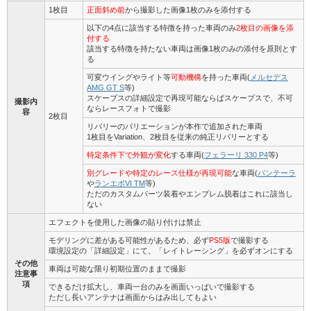
1枚目
正面斜め前
から撮影した画像1枚のみを添付する
以下の4点に該当する特徴を持った車両のみ
2枚目の画像を添
付する
該当する特徴を持たない車両は画像1枚のみの添付を原則とす
る
可変ウイングやライト等
可動機構
を持った車両(
メルセデス
AMG GT S
等)
スケープスの詳細設定で再現可能ならばスケープスで、不可
撮影内
ならレースフォトで撮影
容
2枚目
リバリーのバリエーションが本作で追加された車両
1枚目をVariation、2枚目を従来の純正リバリーとする
特定条件下で外観が変化
する車両(
フェラーリ 330 P4
等)
別グレードや特定のレース仕様が再現可能
な車両(
パンテーラ
や
ランエボVI TM
等)
ただのカスタムパーツ装着やエンブレム脱着はこれに該当し
ない
エフェクトを使用した画像の貼り付けは禁止
モデリングに差がある可能性があるため、必ず
PS5版
で撮影する
環境設定の「詳細設定」にて、「レイトレーシング」を必ずオンにする
その他
車両は可能な限り初期位置のままで撮影
注意事
項
できるだけ拡大し、車両一台のみを画面いっぱいで撮影する
ただし長いアンテナは画面からはみ出してもよい