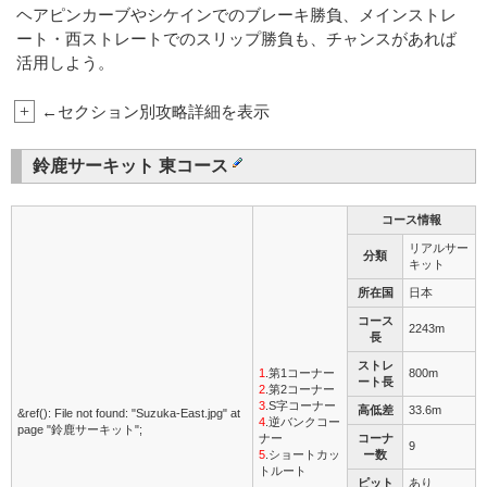
ヘアピンカーブやシケインでのブレーキ勝負、メインストレ
ート・西ストレートでのスリップ勝負も、チャンスがあれば
活用しよう。
+
←セクション別攻略詳細を表示
鈴鹿サーキット 東コース
コース情報
リアルサー
分類
キット
所在国
日本
コース
2243m
長
ストレ
1
.第1コーナー
800m
ート長
2
.第2コーナー
3
.S字コーナー
高低差
33.6m
&ref(): File not found: "Suzuka-East.jpg" at
4
.逆バンクコー
page "鈴鹿サーキット";
ナー
コーナ
9
5
.ショートカッ
ー数
トルート
ピット
あり