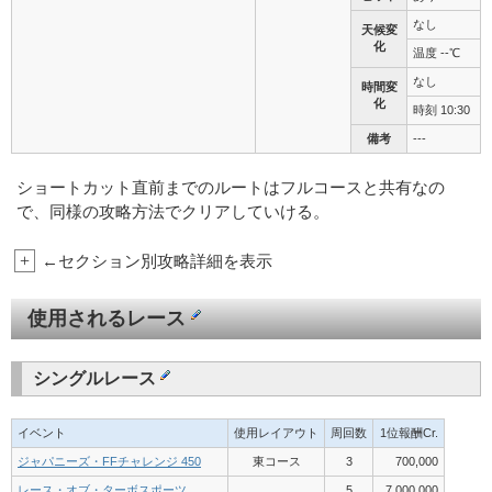
なし
天候変
化
温度 --℃
なし
時間変
化
時刻 10:30
備考
---
ショートカット直前までのルートはフルコースと共有なの
で、同様の攻略方法でクリアしていける。
+
←セクション別攻略詳細を表示
使用されるレース
シングルレース
イベント
使用レイアウト
周回数
1位報酬Cr.
ジャパニーズ・FFチャレンジ 450
東コース
3
700,000
レース・オブ・ターボスポーツ
5
7,000,000