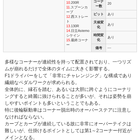
コーナ
10
.200R
20
ー数
11
.スプーンカ
ーブ
ピット
あり
12
.西ストレー
ト
天候変
あり
13
.130R
化
14
.日立Astemo
時間変
シケイン
あり
化
15
.最終コーナ
ー
備考
---
多様なコーナーが連続性を持って配置されており、一つリズ
ムが崩れるだけで全体のタイムに大きく影響する。
F1ドライバーをして「非常にチャレンジング」な構成であり
繊細なペダルワークが求められる。
全体的に、縁石を踏む、あるいは大胆に跨ぐようにコーナリ
ングすると綺麗に抜けられることが多いが、それは姿勢を崩
しやすいポイントも多いということでもある。
特に後輪駆動車はコーナー脱出時のオーバーステアに注意し
なければならない。
カーブとカーブが連続している故に非常にオーバーテイクは
難しいが、仕掛けるポイントとしては第1～2コーナー付近が
メインとなる。