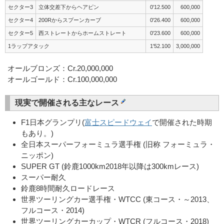
セクター3
立体交差下からヘアピン
0'12.500
600,000
セクター4
200Rからスプーンカーブ
0'26.400
600,000
セクター5
西ストレートからホームストレート
0'23.600
600,000
1ラップアタック
1'52.100
3,000,000
オールブロンズ：Cr.20,000,000
オールゴールド：Cr.100,000,000
現実で開催される主なレース
F1日本グランプリ(
富士スピードウェイ
で開催された時期
もあり。)
全日本スーパーフォーミュラ選手権 (旧称 フォーミュラ・
ニッポン)
SUPER GT (鈴鹿1000km2018年以降は300kmレース)
スーパー耐久
鈴鹿8時間耐久ロードレース
世界ツーリングカー選手権・WTCC (東コース・～2013、
フルコース・2014)
世界ツーリングカーカップ・WTCR (フルコース・2018)