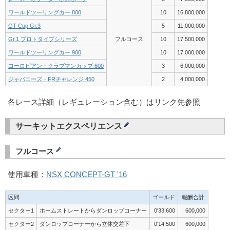
ワールドツーリングカー 800
10
16,800,000
GT Cup Gr.3
5
11,000,000
Gr.1 プロトタイプシリーズ
フルコース
10
17,500,000
ワールドツーリングカー 900
10
17,000,000
ヨーロピアン・クラブマンカップ 600
3
6,000,000
ジャパニーズ・FRチャレンジ 450
2
4,000,000
各レース詳細（レギュレーション含む）はリンク先参照
サーキットエクスペリエンス
フルコース
使用車種：
NSX CONCEPT-GT '16
区間
ゴールド
報酬合計
セクター1
ホームストレートからダンロップコーナー
0'33.600
600,000
セクター2
ダンロップコーナーから立体交差下
0'14.500
600,000