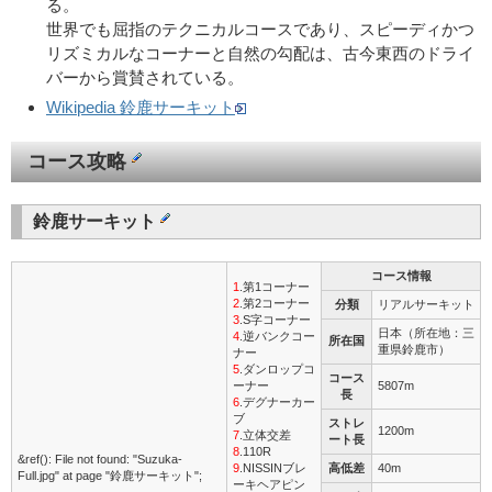
る。
世界でも屈指のテクニカルコースであり、スピーディかつ
リズミカルなコーナーと自然の勾配は、古今東西のドライ
バーから賞賛されている。
Wikipedia 鈴鹿サーキット
コース攻略
鈴鹿サーキット
コース情報
1
.第1コーナー
2
.第2コーナー
分類
リアルサーキット
3
.S字コーナー
日本（所在地：三
4
.逆バンクコー
所在国
重県鈴鹿市）
ナー
5
.ダンロップコ
コース
ーナー
5807m
長
6
.デグナーカー
ブ
ストレ
1200m
7
.立体交差
ート長
8
.110R
&ref(): File not found: "Suzuka-
9
.NISSINブレ
高低差
40m
Full.jpg" at page "鈴鹿サーキット";
ーキヘアピン