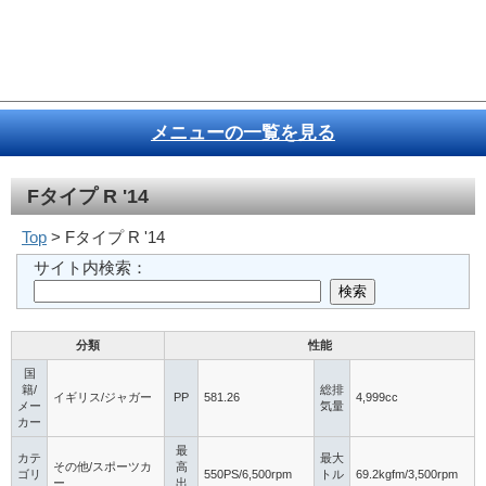
メニューの一覧を見る
Fタイプ R '14
Top
> Fタイプ R '14
サイト内検索：
分類
性能
国
籍/
総排
イギリス/ジャガー
PP
581.26
4,999cc
メー
気量
カー
最
カテ
最大
その他/スポーツカ
高
ゴリ
550PS/6,500rpm
トル
69.2kgfm/3,500rpm
ー
出