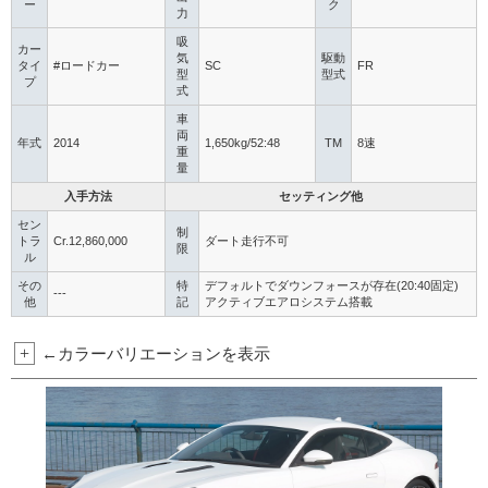
ー
ク
力
吸
カー
気
駆動
タイ
#ロードカー
SC
FR
型
型式
プ
式
車
両
年式
2014
1,650kg/52:48
TM
8速
重
量
入手方法
セッティング他
セン
制
トラ
Cr.12,860,000
ダート走行不可
限
ル
その
特
デフォルトでダウンフォースが存在(20:40固定)
---
他
記
アクティブエアロシステム搭載
+
←カラーバリエーションを表示