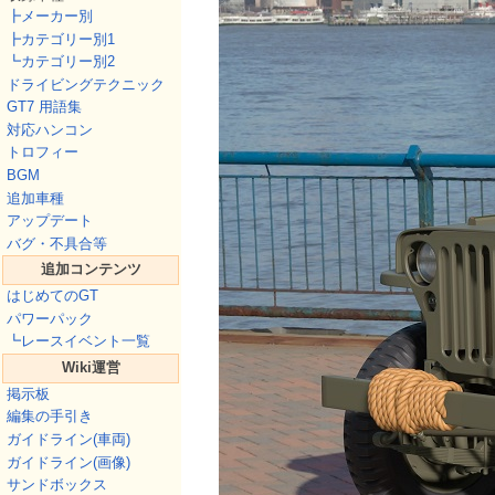
┣メーカー別
┣カテゴリー別1
┗カテゴリー別2
ドライビングテクニック
GT7 用語集
対応ハンコン
トロフィー
BGM
追加車種
アップデート
バグ・不具合等
追加コンテンツ
はじめてのGT
パワーパック
┗レースイベント一覧
Wiki運営
掲示板
編集の手引き
ガイドライン(車両)
ガイドライン(画像)
サンドボックス