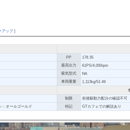
クアップ
]
PP
178.35
最高出力
61PS/4,000rpm
吸気型式
NA
車両重量
1,113kg/51:49
制限
前後駆動力配分の確認不可
ン：オールゴールド
特記
GTカフェでの解説あり