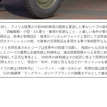
戦に対し、アメリカ陸軍が小型4WD車両の開発を要請した事がジープの発
、「四輪駆動・小型・3人乗り・修理が容易なこと」と厳しい条件が要
両社は、前者が初期設計・後者がバンタムやフォードと並行して試作改
式サスペンションの他、大衆車の汎用部品を多用する事で単純堅牢なも
ォードと共同生産されたジープは世界中の戦場で活躍し、他国からも注目
したジープの優秀な走破性能と利便性は、連合国軍部隊からも非常に好
標登録して正式な車名とし、1945年の終戦後はその好評に答えて民間仕
間用も大ヒットし、現在の「SUV」の祖と言えるほどの一大ジャンルを
イプの車は1990年代に「ハンヴィー」へ統一されたが、民間仕様は販
、CJの後継車「ラングラー」がジープブランドの旗艦モデルとして健