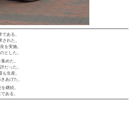
祥である。
求された。
良を実施。
のとした。
を集めた。
評だった。
様も生産。
築きあげた。
売を継続。
在である。