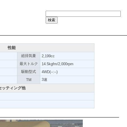
性能
総排気量
2,199cc
最大トルク
14.5kgfm/2,000rpm
駆動型式
4WD(--:--)
3速
TM
セッティング他