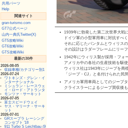
共用パーツ
Help
関連サイト
gran-turismo.com
GT7公式ページ
1939年に勃発した第二次世界大
山内一典氏Twitter(X)
ドイツ軍の小型軍用車に対抗すべく
GT5攻略Wiki
それに応じたバンタムとウィリスの
GT6攻略Wiki
その設計はラダーフレームにリーフ
GTS攻略Wiki
1942年にウィリス製が採用・フ
最新の30件
アメリカ中の各社の生産技術を駆使
2026-08-05
ウィリス社は1943年にジープを商
収録車種/カテゴリー別1
2026-07-24
「ジープ・CJ」と名付けられた民
ワトキンズ・グレン・イ
アメリカ軍用車両としてのジープタ
ンターナショナル
ミシュラン・レースウェ
クライスラーによるジープ買収後も
イ・ロード・アトランタ
モンツァ・サーキット
2026-07-05
富士スピードウェイ
ヤス・マリーナ・サーキ
ット
2026-07-01
GRスープラ レーシング
コンセプト '18
911 Turbo S Leichtbau (9