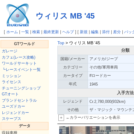
ウィリス MB '45
[
ホーム
|
一覧
|
検索
|
最終更新
|
ヘルプ
] [
新規
|
編集
|
添付
|
差分
|
バッ
Top
> ウィリス MB '45
GTワールド
分類
ガレージ
カフェ(レース攻略)
国籍/メーカー
アメリカ/ジープ
ワールドサーキット
カテゴリー
その他/軍用車両
┗レースイベント一覧
カータイプ
#ロードカー
ミッション
ライセンス
年式
1945
チューニングショップ
入手方法
GTオート
ブランドセントラル
レジェンド
Cr.2,780,000(932km)
ユーズドカー
その他
ザ・マジック・マウンテ
レジェンドカー
+
←カラーバリエーションを表示
スケープス
データ
収録車種