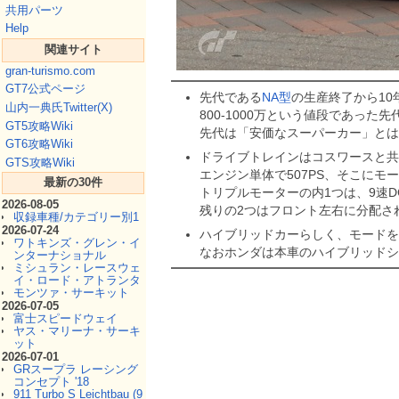
共用パーツ
Help
関連サイト
gran-turismo.com
GT7公式ページ
先代である
NA型
の生産終了から10
山内一典氏Twitter(X)
800-1000万という値段であった
GT5攻略Wiki
先代は「安価なスーパーカー」とは
GT6攻略Wiki
ドライブトレインはコスワースと共
GTS攻略Wiki
エンジン単体で507PS、そこにモ
最新の30件
トリプルモーターの内1つは、9速
2026-08-05
残りの2つはフロント左右に分配さ
収録車種/カテゴリー別1
2026-07-24
ハイブリッドカーらしく、モードを
ワトキンズ・グレン・イ
なおホンダは本車のハイブリッドシ
ンターナショナル
ミシュラン・レースウェ
イ・ロード・アトランタ
モンツァ・サーキット
2026-07-05
富士スピードウェイ
ヤス・マリーナ・サーキ
ット
2026-07-01
GRスープラ レーシング
コンセプト '18
911 Turbo S Leichtbau (9