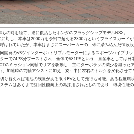
年もの時を経て、遂に復活したホンダのフラッグシップモデルNSX。
先代に対し、本車は2000万を余裕で超える2300万というプライスカード
呼ばれていたが、本車はまさにスーパーカーの土俵に踏み込んだ値段設
同開発のV6ツインターボ+トリプルモーターによるスポーツハイブリッド
ーターで74PS分ブーストされ、全体で581PSという、量産車としては
DCTのミッション同軸でリアを駆動し、主にターボラグの減少を狙った
れ、加速時の前軸アシストに加え、旋回中に左右のトルクを変化させて
切り替えれば電池の残量がある限りEVとして走行も可能。ある程度環
ステムはあくまで旋回性能向上の為採用されたものであり、環境性能の