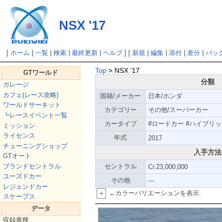
NSX '17
[
ホーム
|
一覧
|
検索
|
最終更新
|
ヘルプ
] [
新規
|
編集
|
添付
|
差分
|
バッ
Top
> NSX '17
GTワールド
分類
ガレージ
カフェ(レース攻略)
国籍/メーカー
日本/ホンダ
ワールドサーキット
カテゴリー
その他/スーパーカー
┗レースイベント一覧
カータイプ
#ロードカー #ハイブリ
ミッション
ライセンス
年式
2017
チューニングショップ
入手方法
GTオート
ブランドセントラル
セントラル
Cr.23,000,000
ユーズドカー
その他
---
レジェンドカー
+
←カラーバリエーションを表示
スケープス
データ
収録車種