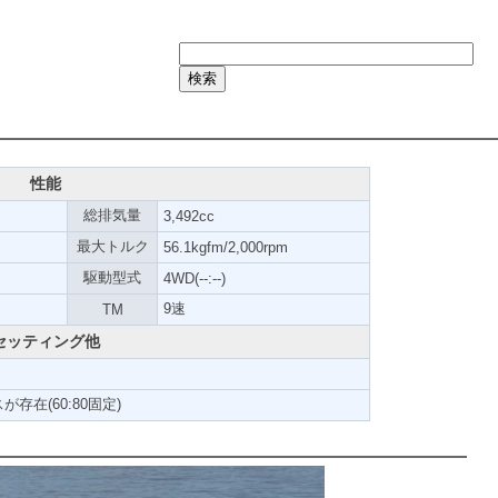
性能
総排気量
3,492cc
最大トルク
56.1kgfm/2,000rpm
駆動型式
4WD(--:--)
9速
TM
セッティング他
在(60:80固定)