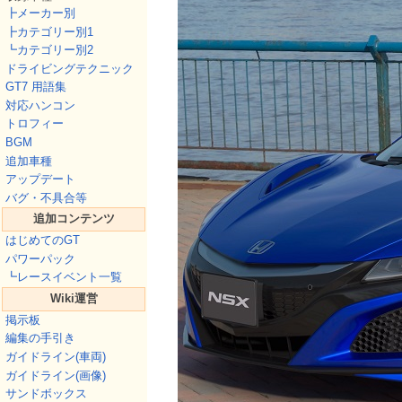
┣メーカー別
┣カテゴリー別1
┗カテゴリー別2
ドライビングテクニック
GT7 用語集
対応ハンコン
トロフィー
BGM
追加車種
アップデート
バグ・不具合等
追加コンテンツ
はじめてのGT
パワーパック
┗レースイベント一覧
Wiki運営
掲示板
編集の手引き
ガイドライン(車両)
ガイドライン(画像)
サンドボックス