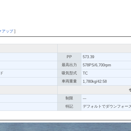
クアップ
]
PP
573.39
最高出力
578PS/6,700rpm
ッド
吸気型式
TC
車両重量
1,780kg/42:58
制限
---
特記
デフォルトでダウンフォースが存