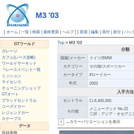
M3 '03
[
ホーム
|
一覧
|
検索
|
最終更新
|
ヘルプ
] [
新規
|
編集
|
添付
|
差分
|
バッ
Top
> M3 '03
GTワールド
分類
ガレージ
カフェ(レース攻略)
国籍/メーカー
ドイツ/BMW
ワールドサーキット
カテゴリー
その他/スポーツカー
┗レースイベント一覧
カータイプ
#ロードカー
ミッション
ライセンス
年式
2003
チューニングショップ
入手方法
GTオート
ブランドセントラル
セントラル
Cr.8,400,000
ユーズドカー
メニューブック No.22
その他
レジェンドカー
三択：アジア・オセアニ
スケープス
+
←カラーバリエーションを表示
データ
収録車種