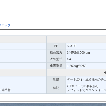
クアップ
]
PP
523.05
最高出力
344PS/8,000rpm
吸気型式
NA
車両重量
1,560kg/50:50
制限
ダート走行・過給機系のチ
GTカフェでの解説あり
特記
ア選手権
デフォルトでダウンフォースが