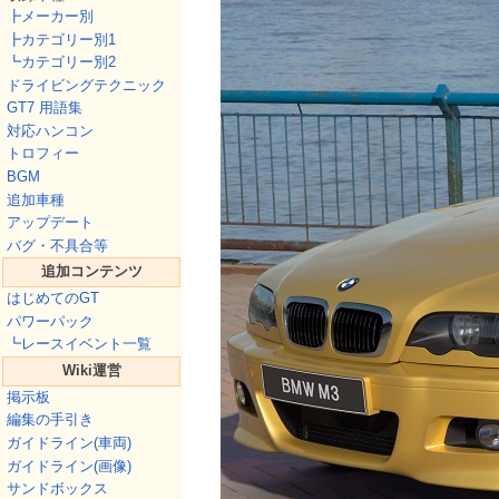
┣メーカー別
┣カテゴリー別1
┗カテゴリー別2
ドライビングテクニック
GT7 用語集
対応ハンコン
トロフィー
BGM
追加車種
アップデート
バグ・不具合等
追加コンテンツ
はじめてのGT
パワーパック
┗レースイベント一覧
Wiki運営
掲示板
編集の手引き
ガイドライン(車両)
ガイドライン(画像)
サンドボックス