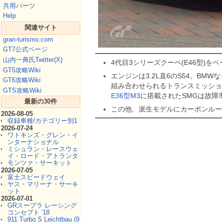
共用パーツ
Help
関連サイト
gran-turismo.com
GT7公式ページ
山内一典氏Twitter(X)
4代目3シリーズクーペ(E46型)を
GT5攻略Wiki
エンジンは3.2L直6のS54。B
GT6攻略Wiki
組み合わせられるトランスミッション
GTS攻略Wiki
E36型M3
に搭載されたSMGは故障
最新の30件
この他、派生モデルにカーボンルーフ
2026-08-05
収録車種/カテゴリー別1
2026-07-24
ワトキンズ・グレン・イ
ンターナショナル
ミシュラン・レースウェ
イ・ロード・アトランタ
モンツァ・サーキット
2026-07-05
富士スピードウェイ
ヤス・マリーナ・サーキ
ット
2026-07-01
GRスープラ レーシング
コンセプト '18
911 Turbo S Leichtbau (9