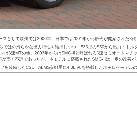
ベースとして欧州では2000年、日本では2001年から販売が開始された3代
MWならではの滑らかな出力特性を維持しつつ、E36型のS50から出力・ト
は6速MTの他、2003年からはSMG-IIと呼ばれる6速セミオートマチ
率が高く不評であったが、本モデルに搭載されたSMG-IIは一定の改善
を装備したCSL、ALMS参戦用に4.0L V8を搭載したホモロゲモデル