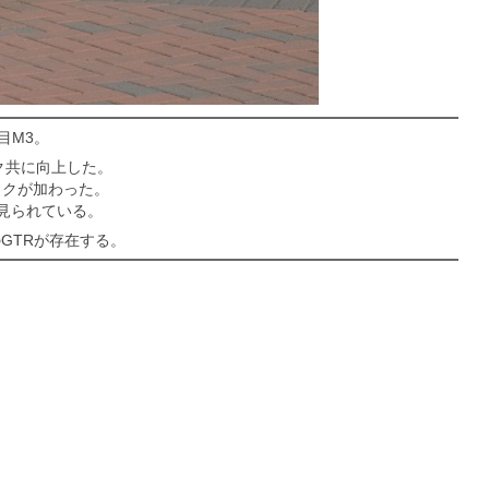
目M3。
ルク共に向上した。
ックが加わった。
が見られている。
のGTRが存在する。