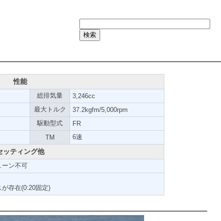
性能
総排気量
3,246cc
最大トルク
37.2kgfm/5,000rpm
駆動型式
FR
6速
TM
セッティング他
ューン不可
存在(0:20固定)