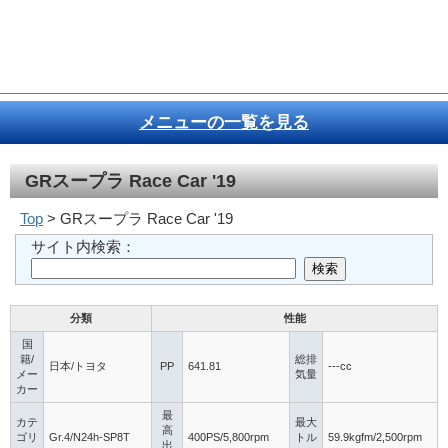
メニューの一覧を見る
GRスープラ Race Car '19
Top
> GRスープラ Race Car '19
サイト内検索：
分類
性能
国
籍/
総排
日本/トヨタ
PP
641.81
---cc
メー
気量
カー
最
カテ
最大
高
ゴリ
Gr.4/N24h-SP8T
400PS/5,800rpm
トル
59.9kgfm/2,500rpm
出