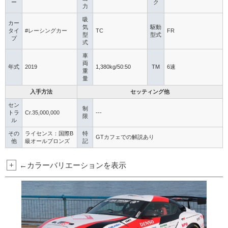
ー
ク
力
吸
カー
気
駆動
タイ
#レーシングカー
TC
FR
型
型式
プ
式
車
両
年式
2019
1,380kg/50:50
TM
6速
重
量
入手方法
セッティング他
セン
制
トラ
Cr.35,000,000
---
限
ル
その
ライセンス：国際B
特
GTカフェでの解説あり
他
級オールブロンズ
記
+
←カラーバリエーションを表示