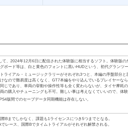
して、2024年12月6日に配信された体験版に相当するソフト。体験版
グボード等は、白と黄色のフォントに黒いHUDという、初代グランツ
トライアル・ミュージックラリーがそれぞれ3つと、本編の序盤部分と
けなので難易度は高くなく、GT7本編をやり込んでいるプレイヤーなら
ぼ同じであり、車両の挙動や操作性等も全く変わらないが、タイヤ摩耗
両の購入やチューニングも不可。難しい事は考えなくていいので、体験
・PS4版間でのセーブデータ同期機能は存在しない。
国際Bまでしかなく、課題も1ライセンスにつき5つまでとなる。
Aでレース、国際Bでタイムトライアルがそれぞれ解禁される。