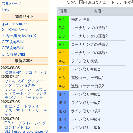
なお、国内Bにはチュートリアルが
共用パーツ
Help
項目
内容
関連サイト
発進と停止
B-1
gran-turismo.com
コーナリングの基礎1
B-2
GT7公式ページ
山内一典氏Twitter(X)
コーナリングの基礎2
B-3
GT5攻略Wiki
コーナリングの基礎3
B-4
GT6攻略Wiki
コーナリングの基礎4
A-1
GTS攻略Wiki
最新の30件
ライン取り初級1
A-1
2026-08-05
ライン取り初級2
A-2
収録車種/カテゴリー別1
2026-07-24
連続コーナー初級1
A-3
ワトキンズ・グレン・イ
ンターナショナル
連続コーナー初級2
A-5
ミシュラン・レースウェ
イ・ロード・アトランタ
ライン取り中級1
IB-1
モンツァ・サーキット
2026-07-05
ライン取り中級2
IB-2
富士スピードウェイ
ヤス・マリーナ・サーキ
ライン取り中級3
IB-3
ット
2026-07-01
ライン取り中級4
IB-4
GRスープラ レーシング
コンセプト '18
ライン取り上級5
IB-5
911 Turbo S Leichtbau (9