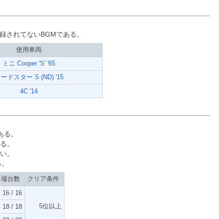
にも収録されてないBGMである。
使用車両
ミニ Cooper 'S' '65
ードスター S (ND) '15
4C '14
ある。
る。
い。
る。
出場台数
クリア条件
16 / 16
5位以上
18 / 18