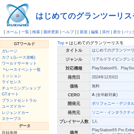
はじめてのグランツーリス
[
ホーム
|
一覧
|
検索
|
最終更新
|
ヘルプ
] [
新規
|
編集
|
添付
|
差分
|
バッ
Top
> はじめてのグランツーリスモ
GTワールド
タイトル
はじめてのグランツー
ガレージ
カフェ(レース攻略)
ジャンル
リアルドライビングシ
ワールドサーキット
対応機種
PlayStation®5、PlaySta
┗レースイベント一覧
ミッション
発売日
2024年12月6日
ライセンス
価格
無料
チューニングショップ
GTオート
CERO
A
(全年齢対象)
ブランドセントラル
開発元
ポリフォニー・デジタ
ユーズドカー
発売元
ソニー・インタラクテ
レジェンドカー
スケープス
プレイヤー人数
1人
データ
PlayStation®5 Pro En
備考
収録車種