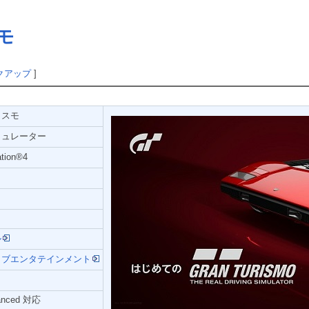
モ
クアップ
]
リスモ
ミュレーター
tion®4
ル
ィブエンタテインメント
hanced 対応