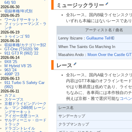
64) '93
ミュージックラリー
2026-06-30
収録車種/年式別
全3レース。国内B級ライセンスク
2026-06-25
ワールドサーキット
いずれも本編にはないレースであり、特に「
フィッシャーマンズ・ラ
ンチ
アーティスト名 / 曲名
2026-06-19
トゥインゴ '93
Lenny Ibizarre：
Guillaume Tell
2026-06-16
収録車種/カテゴリー別2
When The Saints Go Marching In
GT-One (TS020) '99
911 GT3 R (992) '22
Masahiro Ando：
Moon Over the Castle GT
2026-06-14
9X8 '25
レース
M Hybrid V8 '25
963 '24
499P '23
全3レース。国内A級ライセンスク
2026-06-13
内容はGT7本編のオフラインモー
911 Turbo S Safety Car
やはり難易度は低めであり、ライセ
(992)
2026-06-11
ちなみに、各車両には本作独自のチ
カフェ
例えば京都・雅で選択可能な
コペン
スケープス
京都ドライビングパーク
レース名
ル・マン 24時間 レーシ
ングサーキット
サンデーカップ
アイガー北壁コース
サルディーニャ・ロード
クラブマンカップ
トラック
ドラゴントレイル