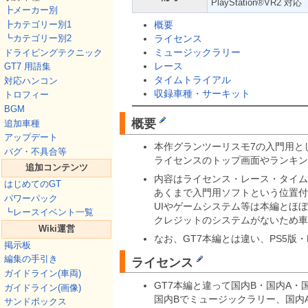
PlayStation®VR2 対応
┣メーカー別
┣カテゴリー別1
概要
┗カテゴリー別2
ライセンス
ミュージックラリー
ドライビングテクニック
レース
GT7 用語集
タイムトライアル
対応ハンコン
収録車種・サーキット
トロフィー
BGM
概要
追加車種
アップデート
本作グランツーリスモ7の入門用と
バグ・不具合等
ライセンスのトップ画面やランキン
追加コンテンツ
内容はライセンス・レース・タイム
はじめてのGT
あくまで入門用ソフトという位置付
パワーパック
UIやゲームシステム等は本編とほ
┗レースイベント一覧
クレジットのシステムがないため車
Wiki運営
なお、GT7本編とは違い、PS5版
掲示板
編集の手引き
ライセンス
ガイドライン(車両)
GT7本編と違って国内B・国内A・
ガイドライン(画像)
国内Bでミュージックラリー、国内
サンドボックス