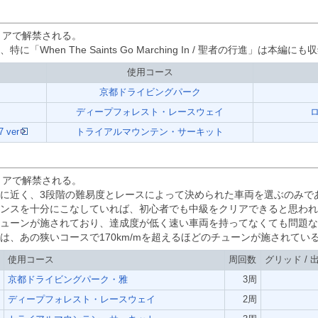
リアで解禁される。
When The Saints Go Marching In / 聖者の行進」は本編
使用コース
京都ドライビングパーク
ディープフォレスト・レースウェイ
ロ
7 ver
トライアルマウンテン・サーキット
リアで解禁される。
ドに近く、3段階の難易度とレースによって決められた車両を選ぶのみで
ンスを十分にこなしていれば、初心者でも中級をクリアできると思われ
ューンが施されており、達成度が低く速い車両を持ってなくても問題な
は、あの狭いコースで170km/mを超えるほどのチューンが施されてい
使用コース
周回数
グリッド / 
京都ドライビングパーク・雅
3周
ディープフォレスト・レースウェイ
2周