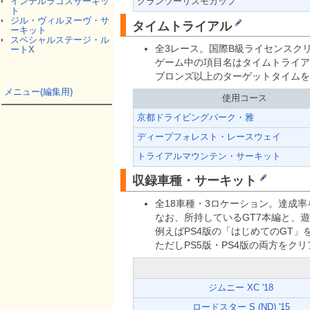
グランツーリスモカップ
インテルラゴスサーキッ
ト
ジル・ヴィルヌーヴ・サ
タイムトライアル
ーキット
スペシャルステージ・ル
全3レース。国際B級ライセンスク
ートX
ゲーム中の項目名はタイムトライア
ブロンズ以上のターゲットタイムを
メニュー(編集用)
使用コース
京都ドライビングパーク・雅
ディープフォレスト・レースウェイ
トライアルマウンテン・サーキット
収録車種・サーキット
全18車種・3ロケーション。達成率
なお、所持しているGT7本編と、
例えばPS4版の「はじめてのGT」
ただしPS5版・PS4版の両方を
ジムニー XC '18
ロードスター S (ND) '15