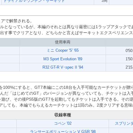
トライアルマウンテン・サーキット
3周
リアで解禁される。
ルとなっているが、本編のそれとは異なり厳密には1ラップアタックで
出す事でクリアとなり、どちらかと言えばサーキットエクスペリエンス
使用車両
ミニ Cooper 'S' '65
0'50
M3 Sport Evolution '89
1'50
R32 GT-R V･spec II '94
2'15
を100%にすると、GT7本編にこの18台を入手可能なカーチケットが贈
遊んだ「はじめてのGT」のバージョンが異なっていても、チケットは入
を遊び、その後PS5版のGT7を起動してもチケットは入手できる。その
クリアしても、本編でもらえるカーチケットは1回のみ。2度クリアする意
収録車種
コペン '02
スプリンタート
ランサーエボリューション V GSR '98