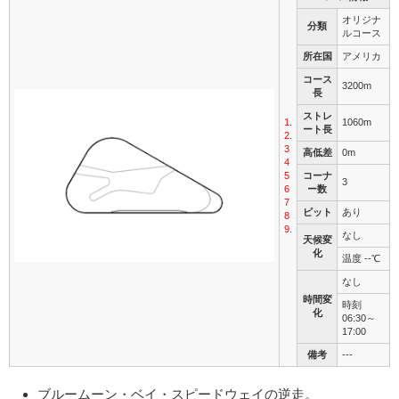
オリジナ
分類
ルコース
所在国
アメリカ
コース
3200m
長
ストレ
1
.
1060m
ート長
2
.
3
高低差
0m
4
5
コーナ
3
6
ー数
7
ピット
あり
8
9
.
なし
天候変
化
温度 --℃
なし
時間変
時刻
化
06:30～
17:00
備考
---
ブルームーン・ベイ・スピードウェイの逆走。