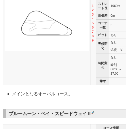
ストレ
1
.
1060m
ート長
2
.
3
高低差
0m
4
5
コーナ
3
6
ー数
7
ピット
あり
8
9
.
なし
天候変
化
温度 --℃
なし
時間変
時刻
化
06:30～
17:00
備考
---
メインとなるオーバルコース。
ブルームーン・ベイ・スピードウェイ II
コース情報