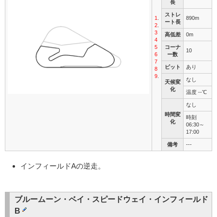
長
ストレ
1
.
890m
ート長
2
.
3
高低差
0m
4
5
コーナ
10
6
ー数
7
ピット
あり
8
9
.
なし
天候変
化
温度 --℃
なし
時間変
時刻
化
06:30～
17:00
備考
---
インフィールドAの逆走。
ブルームーン・ベイ・スピードウェイ・インフィールド
B