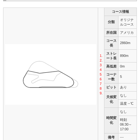
コース情報
オリジナ
分類
ルコース
所在国
アメリカ
コース
2860m
長
ストレ
1
.
890m
ート長
2
.
3
高低差
0m
4
5
コーナ
5
6
ー数
7
ピット
あり
8
9
.
なし
天候変
化
温度 --℃
なし
時間変
時刻
化
06:30～
17:00
備考
---