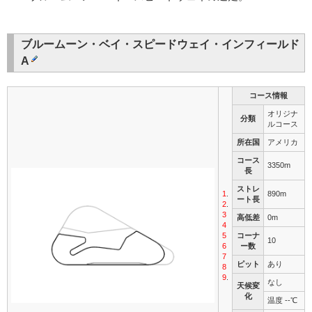
ブルームーン・ベイ・スピードウェイ・インフィールド
A
コース情報
オリジナ
分類
ルコース
所在国
アメリカ
コース
3350m
長
ストレ
1
.
890m
ート長
2
.
3
高低差
0m
4
5
コーナ
10
6
ー数
7
ピット
あり
8
9
.
なし
天候変
化
温度 --℃