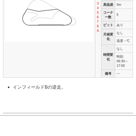
3
高低差
0m
4
5
コーナ
5
6
ー数
7
ピット
あり
8
9
.
なし
天候変
化
温度 --℃
なし
時間変
時刻
化
06:30～
17:00
備考
---
インフィールドBの逆走。