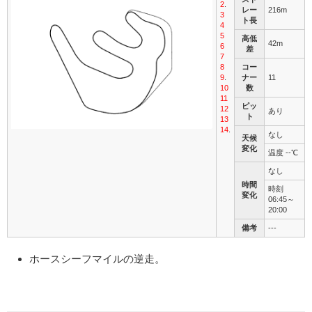
2
.
レー
216m
3
ト長
4
5
高低
42m
6
差
7
8
コー
9
.
ナー
11
10
数
11
ピッ
12
あり
ト
13
14
.
なし
天候
変化
温度 --℃
なし
時間
時刻
変化
06:45～
20:00
備考
---
ホースシーフマイルの逆走。