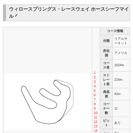
ウィロースプリングス・レースウェイ ホースシーフマイ
ル
コース情報
リアルサ
分類
ーキット
所在
アメリカ
国
コー
1624m
ス長
1
スト
2
.
レー
216m
3
ト長
4
5
高低
42m
6
差
7
8
コー
9
.
ナー
11
10
数
11
ピッ
12
あり
ト
13
14
.
なし