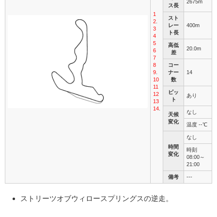
2675m
ス長
1
スト
2
.
レー
400m
3
ト長
4
5
高低
20.0m
6
差
7
8
コー
9
.
ナー
14
10
数
11
ピッ
12
あり
ト
13
14
.
なし
天候
変化
温度 --℃
なし
時間
時刻
変化
08:00～
21:00
備考
---
ストリーツオブウィロースプリングスの逆走。