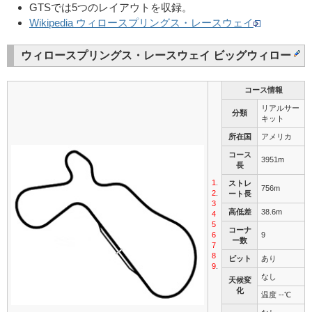
GTSでは5つのレイアウトを収録。
Wikipedia ウィロースプリングス・レースウェイ
ウィロースプリングス・レースウェイ ビッグウィロー
コース情報
リアルサー
分類
キット
所在国
アメリカ
コース
3951m
長
1
.
ストレ
756m
2
.
ート長
3
高低差
38.6m
4
5
コーナ
6
9
ー数
7
8
ピット
あり
9
.
なし
天候変
化
温度 --℃