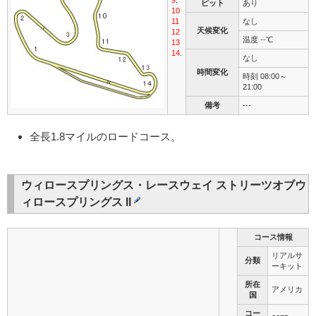
9
.
ピット
あり
10
11
なし
天候変化
12
温度 --℃
13
14
.
なし
時間変化
時刻 08:00～
21:00
備考
---
全長1.8マイルのロードコース。
ウィロースプリングス・レースウェイ ストリーツオブウ
ィロースプリングス II
コース情報
リアルサ
分類
ーキット
所在
アメリカ
国
コー