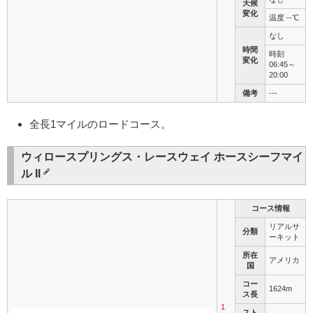
天候
変化
温度 --℃
なし
時間
時刻
変化
06:45～
20:00
備考
---
全長1マイルのロードコース。
ウィロースプリングス・レースウェイ ホースシーフマイ
ル II
コース情報
リアルサ
分類
ーキット
所在
アメリカ
国
コー
1624m
ス長
1
スト