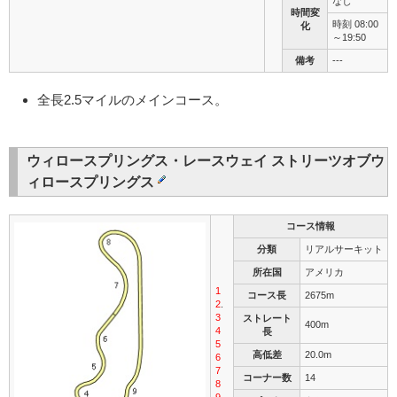
なし
時間変
時刻 08:00
化
～19:50
備考
---
全長2.5マイルのメインコース。
ウィロースプリングス・レースウェイ ストリーツオブウ
ィロースプリングス
コース情報
分類
リアルサーキット
所在国
アメリカ
1
コース長
2675m
2
.
3
ストレート
400m
4
長
5
高低差
20.0m
6
7
コーナー数
14
8