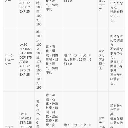
アー
技・混
幻：0
ルス
ADF:72
時：
にただな
乱・気絶
コー
SPD:32
100
らぬ
即死
プ
EXP:25
空：
憎悪を抱
100
いてい
幻：
る。
195
地：
100
肉体を求
水：
めて彷徨
Lv:30
100
う
毒・石
HP:1555
火：
不気味な
化・睡
Uマ
STR:188
100
骸骨の弓
ボーン
眠・封魔
地：13 水：0 火：8
テリ
DEF:175
風：
兵。
シュー
暗闇・封
風：8 時：13 空：8
アル
ATS:0
175
徹底して
ター
技・混
幻：0
煙り
ADF:72
時：
間合いを
乱・気絶
玉
SPD:33
100
取り
即死
EXP:25
空：
遠方から
100
狙撃す
幻：
る。
195
毒・凍
結・石
地：
化・睡眠
0
頭を失っ
封魔・暗
水：
た甲冑
闇・封
Lv:30
25
兵。
技・混乱
HP:2011
火：
Uマ
強固な鎧
気絶・即
STR:228
0
テリ
に身を包
死・炎
地：10 水：5 火：5
デュラ
DEF:220
風：
アル
み、