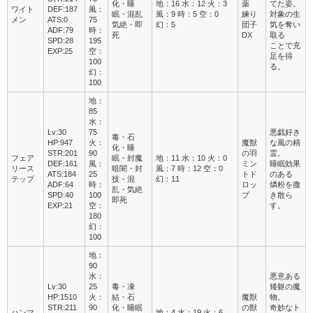
化・睡
地：16 水：12 火：3
薬
てた姿。
ワイト
DEF:187
風：
眠・混乱
風：9 時：5 空：0
練り
対象の生
メン
ATS:0
75
気絶・即
幻：5
団子
気を奪い
ADF:79
時：
死
DX
取る
SPD:28
195
ことで充
EXP:25
空：
足を得
100
る。
幻：
100
地：
85
水：
Lv:30
75
悪戯好き
毒・石
HP:947
火：
魔獣
な風の精
化・睡
STR:201
90
の羽
霊。
フェア
眠・封魔
地：11 水：10 火：0
DEF:161
風：
ミン
睡眠効果
リース
暗闇・封
風：7 時：12 空：0
ATS:184
25
トド
のある
テップ
技・混
幻：11
ADF:64
時：
ロッ
燐粉を撒
乱・気絶
SPD:40
100
プ
き散ら
即死
EXP:21
空：
す。
180
幻：
100
地：
90
水：
悪意ある
Lv:30
25
毒・凍
矮躯の魔
HP:1510
火：
結・石
魔獣
物。
STR:211
90
化・睡眠
の獣
奇妙なト
ハンマ
地：4 水：19 火：6