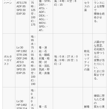
傷・STR↓
風：4 時：4 空：8
ハーン
ATS:178
75
セラ
ランスに
DEF↓・
幻：15
ADF:85
時：
スの
よる突撃
ATS↓・
SPD:30
125
薬
で
ADF↓
EXP:30
空：
獲物を絶
DEX↓・
100
命させ
AGL↓・
幻：
る。
MOV↓
175
SPD↓・
AT↓
地：
95
人騒がせ
水：
な悪霊。
Lv:30
75
毒・凍
石化能力
HP:1382
火：
結・石
軟化
を持つう
STR:196
55
化・睡眠
リキ
ポルタ
地：0 水：27 火：0
えに
DEF:246
風：
封魔・暗
ッド
ーガイ
風：0 時：20 空：1
攻撃が当
ATS:0
45
闇・封
ティ
スト
幻：2
たりにく
ADF:78
時：
技・混乱
アラ
い。
SPD:35
100
気絶・即
の薬
たまに分
EXP:25
空：
死・炎傷
裂まです
100
る。
幻：
190
地：
0
煉獄に堕
水：
ちた亡者
Lv:30
0
の
HP:1482
火：
毒・石
解毒
変わり果
STR:214
75