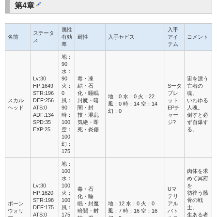
第4章
属性
入手
ステータ
名前
有効
耐性
入手セピス
アイ
コメント
ス
率
テム
地：
90
水：
Lv:30
90
毒・凍
宙を漂う
HP:1649
火：
結・石
Sータ
亡者の
STR:196
0
化・睡眠
ブレ
魂。
地：0 水：0 火：22
スカル
DEF:256
風：
封魔・暗
ット
いわゆる
風：0 時：14 空：14
ヘッド
ATS:0
90
闇・封
EPチ
人魂。
幻：0
ADF:134
時：
技・混乱
ャー
倒すと必
SPD:35
100
気絶・即
ジ?
ず自爆す
EXP:25
空：
死・炎傷
る。
100
幻：
175
地：
100
肉体を求
水：
めて冥府
Lv:30
100
を
毒・石
Uマ
HP:1620
火：
彷徨う骸
化・睡
テリ
STR:198
100
骨の戦
ボーン
眠・封魔
地：12 水：0 火：0
アル
DEF:175
風：
士。
ウォリ
暗闇・封
風：7 時：16 空：16
バト
ATS:0
175
生ある者