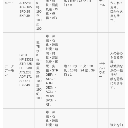
闇・封
風：5 時：17 空：8
テリ
ルード
ATS:255
0
作られて
技・混乱
幻：9
アル
ADF:165
時：
おり、
気絶・即
SPD:28
190
口から火
死・炎
EXP:39
空：
炎を放
傷・AT↓
100
つ。
幻：
100
毒・凍
結・石
地：
化・睡眠
75
封魔・暗
水：
闇・封
人の善心
Lv:31
0
技・混乱
を貪る夢
HP:13332
火：
気絶・即
魔。
STR:425
50
ゼラ
アーク
死・炎
地：10 水：3 火：28
破滅的な
DEF:280
風：
ムパ
デーモ
傷・STR↓
風：13 時：24 空：39
爪の一振
ATS:265
25
ウダ
ン
DEF↓・
幻：1
りが
ADF:171
時：
ー
ATS↓・
敵を恐怖
SPD:31
100
ADF↓
に叩き落
EXP:49
空：
DEX↓・
す。
190
AGL↓・
幻：
MOV↓
100
SPD↓・
AT↓
毒・凍
結・石
化・睡眠
封魔・暗
強力な幻