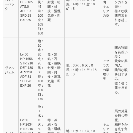
DEF:185
風：
封魔・暗
肉
ンカチを
ーパッ
風：4 時：11 空：0
ATS:0
45
闇・封
キュ
振り
ク
幻：5
ADF:57
時：
技・混乱
リア
様々な状
SPD:29
100
気絶・即
の薬
態異常を
EXP:25
空：
死
引き起こ
165
す。
幻：
100
地：
10
闇の狭間
水：
を彷徨い
Lv:30
20
毒・凍
歩く
HP:1656
火：
結・石
アセ
黄泉の案
STR:216
95
化・睡眠
地：8 水：6 火：0
ラス
内人。
ヴァル
DEF:180
風：
封魔・暗
風：4 時：14 空：18
の薬
陰気な唄
ジェム
ATS:201
80
闇・封
幻：0
煙り
を口ずさ
ADF:81
時：
技・混乱
玉
み、
SPD:28
100
気絶・即
聴く者に
EXP:26
空：
死
死を与え
100
る。
幻：
175
地：
90
馬の外見
水：
を持つ夢
Lv:30
10
毒・凍
魔。
HP:2634
火：
結・石
キュ
精神をか
STR:216
50
化・睡眠
リア
き乱す角
地：1 水：19 火：0