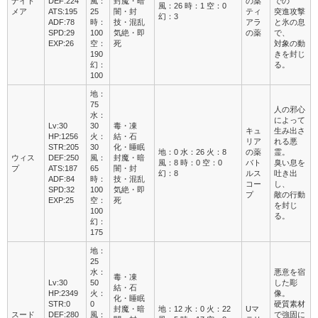
ナイト
DEF:224
風：
封魔・暗
の薬
での
風：26 時：1 空：0
メア
ATS:195
25
闇・封
ティ
突進攻撃
幻：3
ADF:78
時：
技・混乱
アラ
と氷の息
SPD:29
100
気絶・即
の薬
で、
EXP:26
空：
死
対象の動
190
きを封じ
幻：
る。
100
地：
75
人の邪心
水：
によって
Lv:30
30
毒・凍
キュ
生み出さ
HP:1256
火：
結・石
リア
れる悪
STR:205
30
化・睡眠
地：0 水：26 火：8
の薬
霊。
ウィス
DEF:250
風：
封魔・暗
風：8 時：0 空：0
バト
臭い息を
プ
ATS:187
65
闇・封
幻：8
ルス
吐き出
ADF:84
時：
技・混乱
コー
し、
SPD:32
100
気絶・即
プ
敵の行動
EXP:25
空：
死
を封じ
100
る。
幻：
175
地：
25
水：
悪意を宿
毒・凍
Lv:30
50
した彫
結・石
HP:2349
火：
像。
化・睡眠
STR:0
0
硬質素材
封魔・暗
地：12 水：0 火：22
Uマ
スード
DEF:280
風：
で強固に