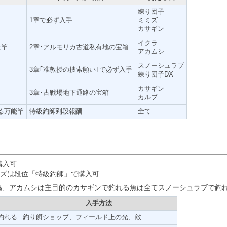
練り団子
1章で必ず入手
ミミズ
カサギン
イクラ
た竿
2章･アルモリカ古道私有地の宝箱
アカムシ
スノーシュラブ
3章｢准教授の捜索願い｣で必ず入手
練り団子DX
カサギン
3章･古戦場地下通路の宝箱
カルプ
る万能竿
特級釣師到段報酬
全て
購入可
ズは段位「特級釣師」で購入可
為、アカムシは主目的のカサギンで釣れる魚は全てスノーシュラブで釣
入手方法
釣れる
釣り餌ショップ、フィールド上の光、敵