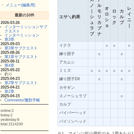
・
メニュー(編集用)
ノ
ル
オ
レ
｜
モ
ロ
カ
ロ
イ
最新の10件
エサ＼釣果
シ
リ
ッ
ル
シ
ニ
ュ
カ
ク
プ
2026-03-26
ョ
｜
インターミッションサブ
ラ
ブ
クエスト
ブ
ナ
インターミッション
第3章
2025-09-03
イクラ
○
○
○
第3章サブクエスト
2025-08-26
練り団子
○
○
第1章サブクエスト
2025-08-11
アカムシ
第4章
2025-05-22
ミミズ
○
○
○
○
○
○
釣り
2025-04-23
練り団子DX
○
○
第2章サブクエスト
2025-04-21
カサギン
第2章
2025-04-15
スノーシュラブ
○
Comments/魔獣手帳
カルプ
online:2
バイパーヘッド
today:2
yesterday:8
パイソンヘッド
total:1514200
※1…マインツ鉱山廃鉱のみ､1周あたり