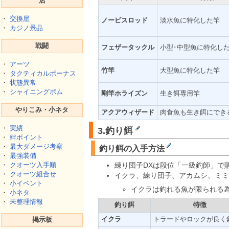
店
・
交換屋
ノービスロッド
淡水魚に特化した竿
・
カジノ景品
戦闘
フェザータックル
小型･中型魚に特化し
・
アーツ
竹竿
大型魚に特化した竿
・
タクティカルボーナス
・
状態異常
・
シャイニングポム
剛竿ホライズン
生き餌専用竿
やりこみ・小ネタ
アクアウィザード
肉食魚も生き餌にでき
・
実績
3.釣り餌
・
絆ポイント
・
最大ダメージ考察
釣り餌の入手方法
・
最強装備
練り団子DXは段位「一級釣師」で
・
クオーツ入手順
・
クオーツ組合せ
イクラ、練り団子、アカムシ、ミミ
・
小イベント
イクラは釣れる魚が限られる
・
小ネタ
・
未整理情報
釣り餌
特徴
イクラ
トラードやロックが良く
掲示板