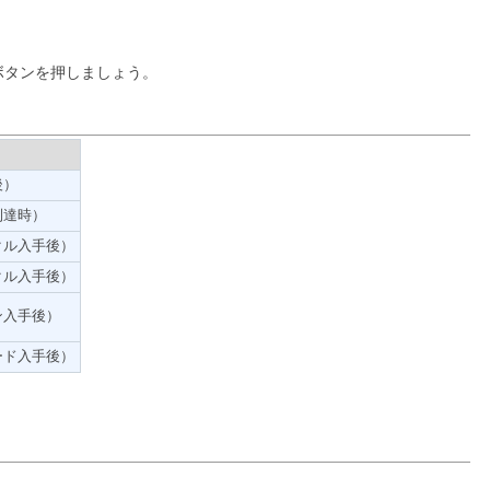
ボタンを押しましょう。
後）
到達時）
クル入手後）
クル入手後）
ン入手後）
ード入手後）