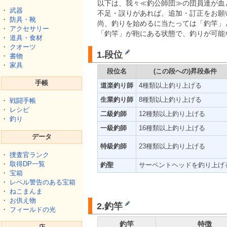
以下は、我々≪釣公師団≫の団員達が血
・
武器
不足・誤りがあれば、追加・訂正をお願
・
防具・靴
尚、釣りを始めるに当たっては「釣竿」
・
アクセサリー
「釣竿」が鞄にある状態で、釣りが可能
・
道具・食材
・
クオーツ
1.段位
・
書物
・
家具
段位名
(この段への)昇段条件
手帳
道楽釣り師
4種類以上釣り上げる
生業釣り師
8種類以上釣り上げる
・
戦闘手帳
・
レシピ
二級釣師
12種類以上釣り上げる
・
釣り
一級釣師
16種類以上釣り上げる
データ
特級釣師
23種類以上釣り上げる
・
捜査官ランク
・
取得DP一覧
釣聖
サーペントヘッドを釣り上げ
・
宝箱
・
レベル警告のある宝箱
・
ねこまんま
・
お供え物
2.釣竿
・
フィールドの光
釣竿
特徴