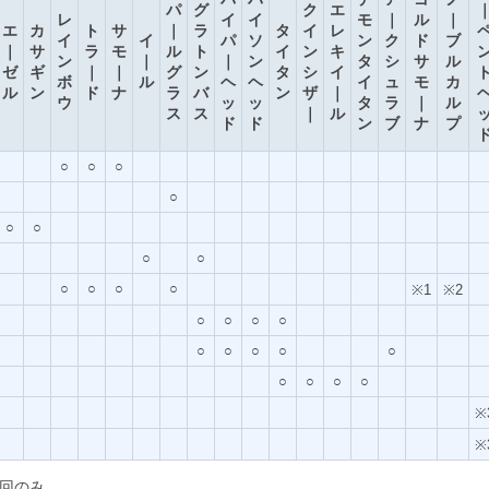
パ
グ
ク
エ
レ
イ
イ
モ
｜
ル
｜
エ
カ
ト
サ
｜
ラ
タ
イ
レ
イ
イ
パ
ソ
ン
ク
ド
ブ
｜
サ
ラ
モ
ル
ト
イ
ン
キ
ン
｜
｜
ン
タ
シ
サ
ル
ゼ
ギ
｜
｜
グ
ン
タ
シ
イ
ボ
ル
ヘ
ヘ
イ
ュ
モ
カ
ル
ン
ド
ナ
ラ
バ
ン
ザ
｜
ウ
ッ
ッ
タ
ラ
｜
ル
ス
ス
｜
ル
ド
ド
ン
ブ
ナ
プ
○
○
○
○
○
○
○
○
○
○
○
○
※1
※2
○
○
○
○
○
○
○
○
○
○
○
○
○
※
※
1回のみ