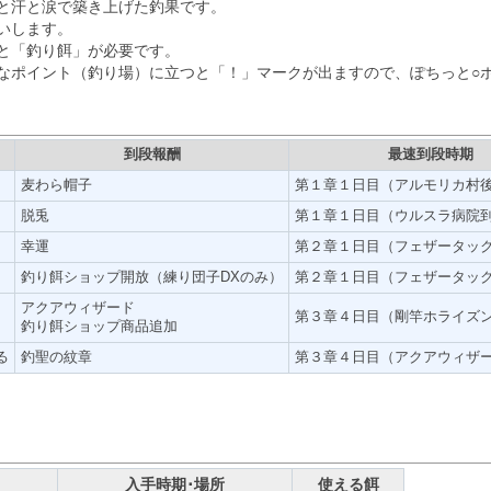
と汗と涙で築き上げた釣果です。
いします。
と「釣り餌」が必要です。
なポイント（釣り場）に立つと「！」マークが出ますので、ぽちっと○
到段報酬
最速到段時期
麦わら帽子
第１章１日目（アルモリカ村
脱兎
第１章１日目（ウルスラ病院
幸運
第２章１日目（フェザータッ
釣り餌ショップ開放（練り団子DXのみ）
第２章１日目（フェザータッ
アクアウィザード
第３章４日目（剛竿ホライズ
釣り餌ショップ商品追加
る
釣聖の紋章
第３章４日目（アクアウィザ
入手時期･場所
使える餌