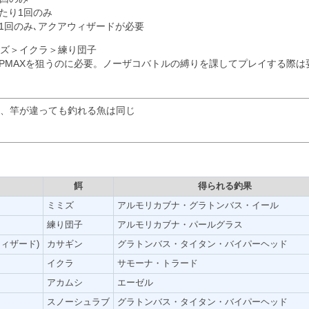
たり1回のみ
り1回のみ､アクアウィザードが必要
ズ＞イクラ＞練り団子
DPMAXを狙うのに必要。ノーザコバトルの縛りを課してプレイする際は
、竿が違っても釣れる魚は同じ
餌
得られる釣果
ミミズ
アルモリカブナ・グラトンバス・イール
練り団子
アルモリカブナ・パールグラス
ィザード)
カサギン
グラトンバス・タイタン・バイパーヘッド
イクラ
サモーナ・トラード
アカムシ
エーゼル
スノーシュラブ
グラトンバス・タイタン・バイパーヘッド