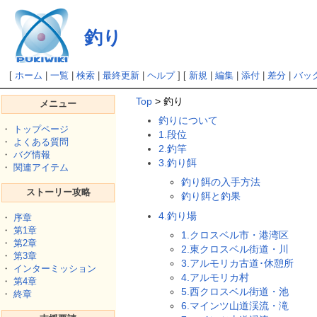
釣り
[
ホーム
|
一覧
|
検索
|
最終更新
|
ヘルプ
] [
新規
|
編集
|
添付
|
差分
|
バッ
Top
> 釣り
メニュー
釣りについて
・
トップページ
1.段位
・
よくある質問
2.釣竿
・
バグ情報
3.釣り餌
・
関連アイテム
釣り餌の入手方法
ストーリー攻略
釣り餌と釣果
4.釣り場
・
序章
・
第1章
1.クロスベル市・港湾区
・
第2章
2.東クロスベル街道・川
・
第3章
3.アルモリカ古道･休憩所
・
インターミッション
4.アルモリカ村
・
第4章
5.西クロスベル街道・池
・
終章
6.マインツ山道渓流・滝