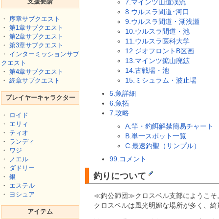
支援要請
7.マインツ山道渓流
8.ウルスラ間道･河口
・
序章サブクエスト
9.ウルスラ間道・湖浅瀬
・
第1章サブクエスト
10.ウルスラ間道・池
・
第2章サブクエスト
11.ウルスラ医科大学
・
第3章サブクエスト
12.ジオフロントB区画
・
インターミッションサブ
13.マインツ鉱山廃鉱
クエスト
14.古戦場・池
・
第4章サブクエスト
15.ミシュラム・波止場
・
終章サブクエスト
5.魚詳細
プレイヤーキャラクター
6.魚拓
7.攻略
・
ロイド
・
エリィ
A.竿・釣餌解禁簡易チャート
・
ティオ
B.単一スポット一覧
・
ランディ
C.最速釣聖（サンプル）
・
ワジ
99.コメント
・
ノエル
・
ダドリー
釣りについて
・
銀
・
エステル
・
ヨシュア
≪釣公師団≫クロスベル支部にようこそ
クロスベルは風光明媚な場所が多く、綺
アイテム